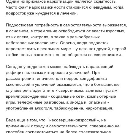
Одним из признаков наркотизации является скрытность.
Часто факт наркозависимости становится очевидным, когда
подросток уже нуждается в лечении.
Подростковая потребность в самостоятельности выражается,
в основном, в стремлении освободиться от власти взрослых,
от их опеки, контроля, а также в разнообразных
небезопасных увлечениях. Опасно, когда подросток
перестает жить в реальном мире – у него нет друзей, первой
любви, новых знакомств, он не общается со сверстниками.
Сегодня у подростков можно наблюдать нарастающий
дефицит полезных интересов и увлечений. При
рассмотрении типичного для подростков дефицита
склонностей и увлечений оказывается, что в большинстве
случаев речь идет о тяге к сверстникам, занятым пустым
времяпровождением - социальные сети, компьютерные
игры, телефонные разговоры, а иногда и опасным -
употребления алкоголя, табакокурение, наркотизация.
Беда еще в том, что "несовершенновзрослый», не
приученный к труду и самостоятельности, совершенно не
способен сосредоточиться на более содержательном