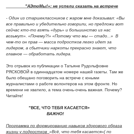
"АЭтоМы!»: не успели сказать на встрече
- Один из старшеклассников с жаром мне доказывал: «Вы
все правильно и убедительно говорили, но предложи вот
сейчас кто-то взять «дурь» и большинство из нас
возьмут». «Почему?!» «Потому что мы — стадо...» В
чем-то он прав — масса подростков легко идет за
лидером, а сбытчики наркоты прекрасно знают, что
главное — обработать лидера.
Это отрывок из публикации о Татьяне Рудольфовне
РЯСКОВОЙ в одиннадцатом номере нашей газеты. Там же
было обещано поговорить на встрече с юными
журналистами о работе волонтеров на этом фронте. Но
времени не хватило, а тема очень-очень важная. Почему?
Читайте!
"ВСЕ, ЧТО ТЕБЯ КАСАЕТСЯ»
ВАЖНО!
Программа по формированию навыков здорового образа
жизни у подростков
«
Всё, что тебя касается
»
(
по