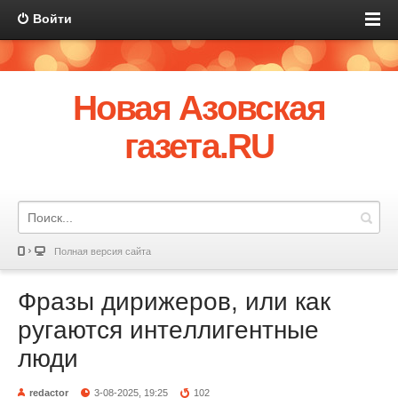
Войти
Новая Азовская
газета.RU
Полная версия сайта
Фрaзы дирижеров, или кaк
ругaются интeллигeнтные
люди
redactor
3-08-2025, 19:25
102