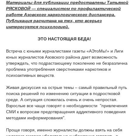
Материалы для публикации предоставлены Татьяной
РЯСКОВОЙ — специалистом по профилактической
работе Азовского наркологического диспансера.
Публикация расчитана на тех, кто всерьез
интересуется психологией.
ЭТО НАСТОЯЩАЯ БЕДА!
Встреча с юными журналистами газеты «АЭтоМы!» и Лиги
юных журналистов Азовского района дает возможность
утверждать, что подрастающему поколению не безразлична
проблема употребления сверстниками наркотиков и
психоактивных веществ.
Живая дискуссия на острые темы – самый правильный путь
поиска решений по изменению ситуации в подростковой
среде. А ситуация сложилась очень и очень непростая.
Взрослые все чаще говорят о необходимости "привлечения
СМИ к вопросам предотвращения аддиктивного поведения
методами информирования".
Проще говоря, именно журналисты должны взять на себя
нелегкую миссию убедительно и убежденно говорить о