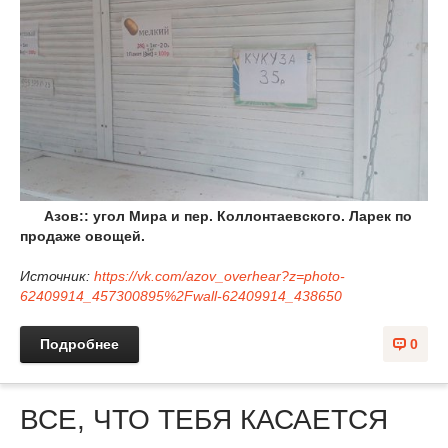
Азов:: угол Мира и пер. Коллонтаевского. Ларек по
продаже овощей.
Источник:
https://vk.com/azov_overhear?z=photo-
62409914_457300895%2Fwall-62409914_438650
Подробнее
0
ВСЕ, ЧТО ТЕБЯ КАСАЕТСЯ