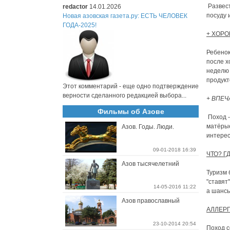
Развест
redactor
14.01.2026
посуду 
Новая азовская газета.ру: ЕСТЬ ЧЕЛОВЕК
ГОДА-2025!
+ ХОРО
Ребенок
после х
неделю 
продукт
Этот комментарий - еще одно подтверждение
верности сделанного редакцией выбора...
+ ВПЕЧ
Фильмы об Азове
Поход -
матёрые
Азов. Годы. Люди.
интерес
09-01-2018 16:39
ЧТО? Г
Азов тысячелетний
Туризм 
"ставят
14-05-2016 11:22
а шансы
Азов православный
АЛЛЕРГ
23-10-2014 20:54
Поход с