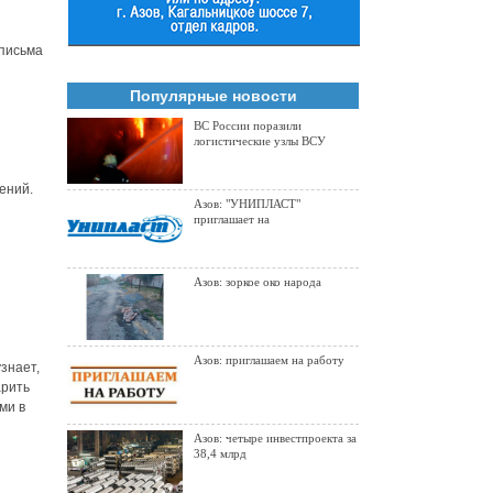
 письма
Популярные новости
ВС России поразили
логистические узлы ВСУ
ений.
Азов: "УНИПЛАСТ"
приглашает на
Азов: зоркое око народа
Азов: приглашаем на работу
знает,
арить
ми в
Азов: четыре инвестпроекта за
38,4 млрд