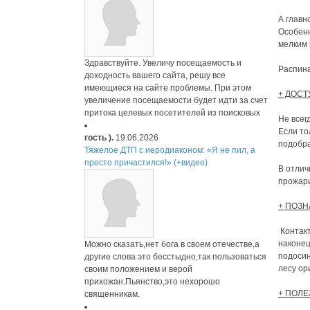
А главн
Особенн
мелким 
Здравствуйте. Увеличу посещаемость и
Распина
доходность вашего сайта, решу все
имеющиеся на сайте проблемы. При этом
+ ДОСТ
увеличение посещаемости будет идти за счет
притока целевых посетителей из поисковых
Не всег
Если то
гость ).
19.06.2026
подобра
Тяжелое ДТП с иеродиаконом: «Я не пил, а
просто причастился!» (+видео)
В отлич
прожар
+ ПОЗН
Контакт
наконец
Можно сказать,нет бога в своем отечестве,а
подосин
другие слова это бесстыдно,так пользоваться
лесу ор
своим положением и верой
прихожан.Пьянство,это нехорошо
+ ПОЛЕ
священникам.