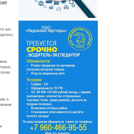
асит
те чья-
удалось,
мом.
оторые,
случае.
ам, а
 свежем
 и