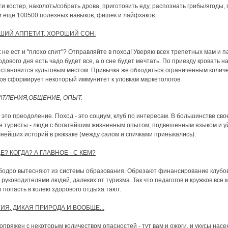
и костер, наколоть/собрать дрова, приготовить еду, распознать грибы/ягоды,
и ещё 100500 полезных навыков, фишек и лайфхаков.
ШИЙ АППЕТИТ, ХОРОШИЙ СОН.
 не ест и "плохо спит"? Отправляйте в поход! Уверяю всех трепетных мам и па
одового дня есть чадо будет все, а о сне будет мечтать. По приезду кровать н
становится культовым местом. Привычка же обходиться ограниченным колич
ов сформирует некоторый иммунитет к уловкам маркетологов.
АТЛЕНИЯ,ОБЩЕНИЕ, ОПЫТ.
 это преодоление. Поход - это социум, клуб по интересам. В большинстве сво
 туристы - люди с богатейшим жизненным опытом, подвешенным языком и у
нейших историй в рюкзаке (между салом и спичками приныкались).
ДЕ? КОГДА? А ГЛАВНОЕ - С КЕМ?
бодро вытесняют из системы образования. Обрезают финансирование клубо
" руководителями людей, далеких от туризма. Так что педагогов и кружков все
 попасть в колею здорового отдыха тают.
ИЯ, ДИКАЯ ПРИРОДА И ВООБЩЕ...
опряжен с некоторым количеством опасностей - тут вам и ожоги, и укусы насе