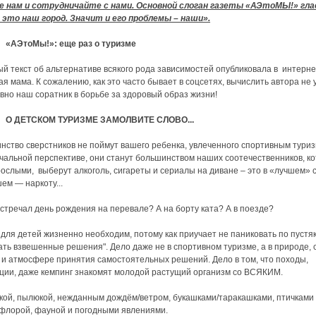
 нам и сотрудничайте с нами. Основной слоган газеты «АЭтоМЫ!» гл
 это наш город. Значит и его проблемы – наши».
АЭтоМы!»: еще раз о туризме
й текст об альтернативе всякого рода зависимостей опубликовала в интерне
ая мама. К сожалению, как это часто бывает в соцсетях, вычислить автора не 
явно наш соратник в борьбе за здоровый образ жизни!
О ДЕТСКОМ ТУРИЗМЕ ЗАМОЛВИТЕ СЛОВО...
ство сверстников не поймут вашего ребенка, увлеченного спортивным туриз
ечальной перспективе, они станут большинством наших соотечественников, к
рослыми, выберут алкоголь, сигареты и сериалы на диване – это в «лучшем» 
шем — наркоту...
встречал день рождения на перевале? А на борту ката? А в поезде?
 для детей жизненно необходим, потому как приучает не паниковать по пустяк
ть взвешенные решения". Дело даже не в спортивном туризме, а в природе,
 и атмосфере принятия самостоятельных решений. Дело в том, что походы,
ции, даже кемпинг знакомят молодой растущий организм со ВСЯКИМ.
кой, пылюкой, нежданным дождём/ветром, букашками/таракашками, птичками
флорой, фауной и погодными явлениями.