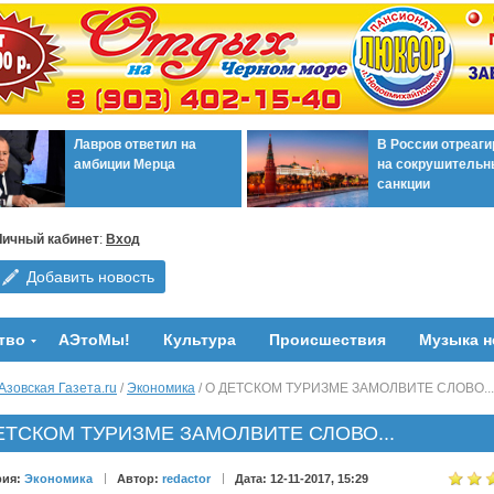
Лавров ответил на
В России отреаг
амбиции Мерца
на сокрушительн
санкции
Личный кабинет
:
Вход
Добавить новость
тво
АЭтоМы!
Культура
Происшествия
Музыка н
Азовская Газета.ru
/
Экономика
/ О ДЕТСКОМ ТУРИЗМЕ ЗАМОЛВИТЕ СЛОВО...
ЕТСКОМ ТУРИЗМЕ ЗАМОЛВИТЕ СЛОВО...
рия:
Экономика
Автор:
redactor
Дата: 12-11-2017, 15:29