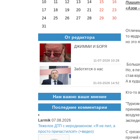
10
11
12
13
14
15
16
Пишите
«Азов –
17
18
19
20
21
22
23
24
25
26
27
28
29
30
«
31
Отличны
то мудр
От редактора
но это 
ДЖИММИ И БОРЯ
11-07-2026 10:28
Большин
Заботятся о нас
Но, в п
став вз
А в худ
31-03-2026 14:52
Кто-то 
Нам важно ваше мнение
"Туризм
Последние комментарии
принима
воздухе
Larmik
07.08.2026
экспеди
Тяжелое ДТП с иеродиаконом: «Я не пил, а
просто причастился!» (+видео)
С грязю
прочей 