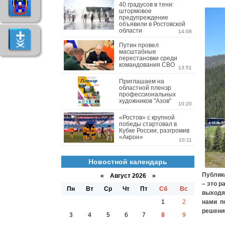
40 градусов в тени:
штормовое
предупреждение
объявили в Ростовской
области
14:08
Путин провел
масштабные
перестановки среди
командования СВО
13:51
Приглашаем на
областной пленэр
профессиональных
художников "Азов"
10:20
«Ростов» с крупной
победы стартовал в
Кубке России, разгромив
«Акрон»
10:11
Новостной календарь
Публика
«
Август 2026 »
– это р
Пн
Вт
Ср
Чт
Пт
Сб
Вс
выходя
1
2
нами по
решение
3
4
5
6
7
8
9