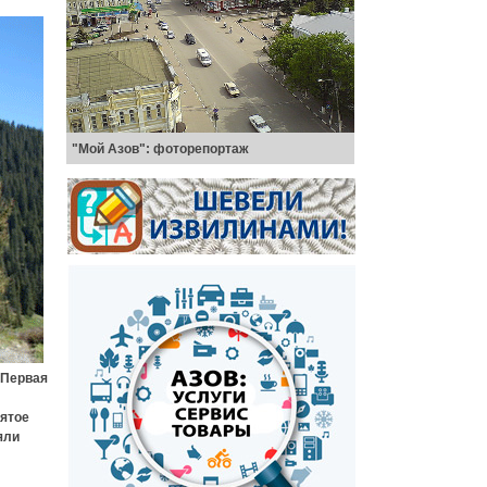
"Мой Азов": фоторепортаж
 Первая
нятое
яли