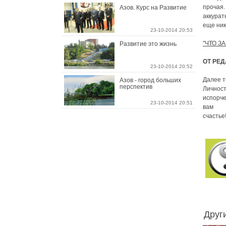
прочая.
Азов. Курс на Развитие
аккурат
еще ник
23-10-2014 20:53
"ЧТО З
Развитие это жизнь
ОТ РЕД
23-10-2014 20:52
Далее т
Азов - город больших
перспектив
Личност
испорч
23-10-2014 20:51
вам
счастье
Друг