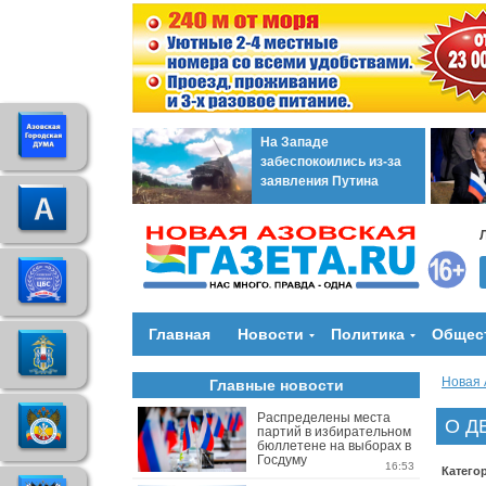
На Западе
забеспокоились из-за
заявления Путина
Главная
Новости
Политика
Общес
Новая 
Главные новости
Распределены места
О Д
партий в избирательном
бюллетене на выборах в
Госдуму
16:53
Катего