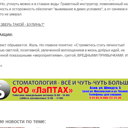
 Но, утонуть можно и в стакане воды. Грамотный инструктор, помноженный на
ность и осторожность обеспечит "выживание в диких условиях", а от синяков и
то не умирал.
А ЗВЕРЬ ТАКОЙ - БУЛИНЬ?"
АКЦИИ:
екст обрывается. Жаль. Но главное понятно: «Стремитесь стать личностью!
ью светлой, позитивной, увлеченной воплощением в жизнь добрых идей, не
енной показушными «мероприятиями», суетой, ВРЕДНЫМИ ПРИВЫЧКАМИ. И
!»
ие новости по теме: