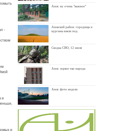
 помыть
Азов: ну очень "важное"
Азовский район: городища и
п -
курганы взяли под
а
еством
Сводка СВО, 12 июля
ем
Азов: зоркое око народа
ймой
Азов: фото недели
в и
 меньше,
комых и