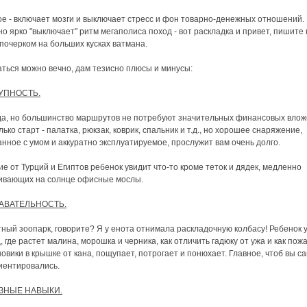
ое - включает мозги и выключает стресс и фон товарно-денежных отношений.
о ярко "выключает" ритм мегаполиса поход - вот раскладка и привет, пишите
почерком на больших кусках ватмана.
ться можно вечно, дам тезисно плюсы и минусы:
УПНОСТЬ.
да, но большинство маршрутов не потребуют значительных финансовых влож
лько старт - палатка, рюкзак, коврик, спальник и т.д., но хорошее снаряжение,
нное с умом и аккуратно эксплуатируемое, прослужит вам очень долго.
ие от Турций и Египтов ребенок увидит что-то кроме теток и дядек, медленно
ивающих на солнце офисные мослы.
АВАТЕЛЬНОСТЬ.
ный зоопарк, говорите? Я у енота отнимала раскладочную колбасу! Ребенок у
, где растет малина, морошка и черника, как отличить гадюку от ужа и как пож
овики в крышке от кана, пощупает, потрогает и понюхает. Главное, чтоб вы са
иентировались.
ЗНЫЕ НАВЫКИ.