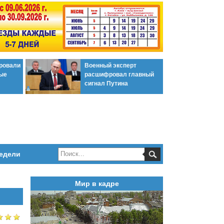
ировали
Военный эксперт
ые
расшифровал главный
сигнал Путина
едели
Мир в кадре