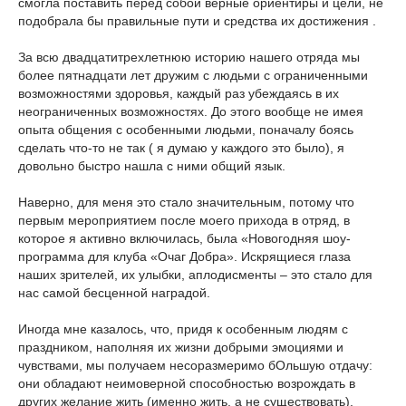
смогла поставить перед собой верные ориентиры и цели, не
подобрала бы правильные пути и средства их достижения .
За всю двадцатитрехлетнюю историю нашего отряда мы
более пятнадцати лет дружим с людьми с ограниченными
возможностями здоровья, каждый раз убеждаясь в их
неограниченных возможностях. До этого вообще не имея
опыта общения с особенными людьми, поначалу боясь
сделать что-то не так ( я думаю у каждого это было), я
довольно быстро нашла с ними общий язык.
Наверно, для меня это стало значительным, потому что
первым мероприятием после моего прихода в отряд, в
которое я активно включилась, была «Новогодняя шоу-
программа для клуба «Очаг Добра». Искрящиеся глаза
наших зрителей, их улыбки, аплодисменты – это стало для
нас самой бесценной наградой.
Иногда мне казалось, что, придя к особенным людям с
праздником, наполняя их жизни добрыми эмоциями и
чувствами, мы получаем несоразмеримо бОльшую отдачу:
они обладают неимоверной способностью возрождать в
других желание жить (именно жить, а не существовать),