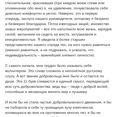
стеснительная, красневшая (при каждом моем слове или
упоминании обо мне) я, на удивление, почувствовала себя
довольно комфортно и уютно. Наверно, это в первую
очередь, заслуга нашего руководителя, которому я безумно
и безмерно благодарна. Поток ежегодных акций, множество
новых мероприятий – все это наполнило мою жизнь, зарядив
силой, желанием не сидеть на месте, энтузиазмом и
инициативностью. Я увидела в более старших
представителях нашего отряда тех, на кого нужно равняться
(именно равняться, а не подражать, я усвоила, что
индивидуальность – важнейший элемент личности).
С самого начала, мне трудно было называть себя
волонтером. Это слово сложное и непонятное русскому
слуху. А вот звание добровольца мне было и остается по
душе. Эти 11 букв сливаются в единый смысл, передающий
всю суть добровольчества, ведь мы – люди с доброй волей,
способные и желающие менять мир к лучшему.
И если бы не стала частью добровольческого движения, я бы
не поборола в себе ту громадную кучу комплексов,
копившуюся во мне на протяжении многих лет, я бы не