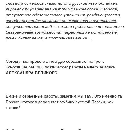
слогах, я осмелюсь сказать, что русский язык обладает
лирическим ударением на том или ином слове. Свобода,
отсутствие обязательного уточнения, рождающегося в
западноевропейских языках от жесткости синтаксиса,
отсутствие артиклей – все это представляет писателю
безграничные возможности: перед ним не истощенные
почвы былых веков, а постоянная целина…
Сегодня мы представляем две серьезные, напрочь
«сносящие башку», поэтических работы нашего земляка
АЛЕКСАНДРА ВЕЛИКОГО
.
Ёмкие и серьезные работы, заметим мы вам. Это именно та
Поэзия, которая дополняет глубину русской Поэзии, как
таковой.