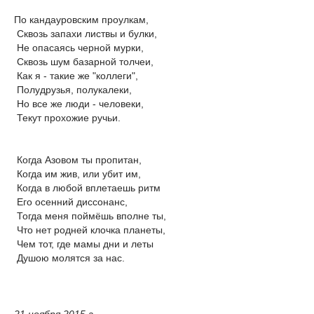
По кандауровским проулкам,
Сквозь запахи листвы и булки,
Не опасаясь черной мурки,
Сквозь шум базарной толчеи,
Как я - такие же "коллеги",
Полудрузья, полукалеки,
Но все же люди - человеки,
Текут прохожие ручьи.
Когда Азовом ты пропитан,
Когда им жив, или убит им,
Когда в любой вплетаешь ритм
Его осенний диссонанс,
Тогда меня поймёшь вполне ты,
Что нет родней клочка планеты,
Чем тот, где мамы дни и леты
Душою молятся за нас.
21 ноября 2015 г.