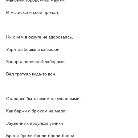
И мы искали свой причал,
Ни с кем в округе не здороваясь,
Упрятав бошки в капюшон.
Запараллеленный заборами
Вёл тротуар куда-то вон.
Стараясь быть никем не узнанными,
Как баржи с брюхом на мели,
Зауженных проулков узники
Брели-брели-брели-брели-брели…