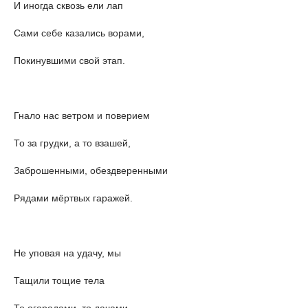
И иногда сквозь ели лап
Сами себе казались ворами,
Покинувшими свой этап.
Гнало нас ветром и поверием
То за грудки, а то взашей,
Заброшенными, обездверенными
Рядами мёртвых гаражей.
Не уповая на удачу, мы
Тащили тощие тела
То огородами, то дачами,