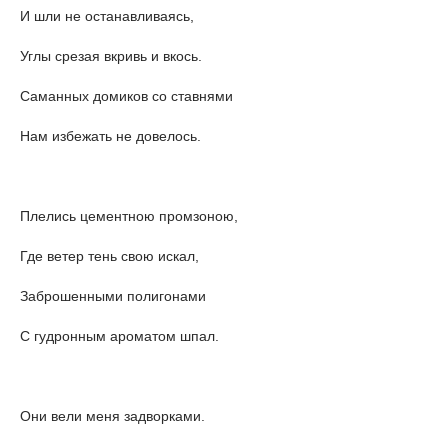
И шли не останавливаясь,
Углы срезая вкривь и вкось.
Саманных домиков со ставнями
Нам избежать не довелось.
Плелись цементною промзоною,
Где ветер тень свою искал,
Заброшенными полигонами
С гудронным ароматом шпал.
Они вели меня задворками.