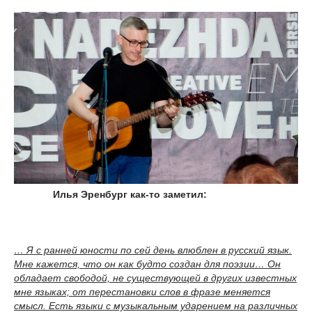
Илья Эренбург как-то заметил:
… Я с ранней юности по сей день влюблен в русский язык.
Мне кажется, что он как будто создан для поэзии… Он
обладает свободой, не существующей в других известных
мне языках; от перестановки слов в фразе меняется
смысл. Есть языки с музыкальным ударением на различных