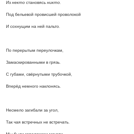
Из
некто
становясь
никто
.
Под бельевой провисшей проволокой
И сохнущим на ней пальто.
По перерытым переулочкам,
Замаскированными в грязь.
С губами, свёрнутыми трубочкой,
Вперёд немного наклонясь.
Несмело загибали за угол,
Так чая встречных не встречать.
Мы были городскими маугли