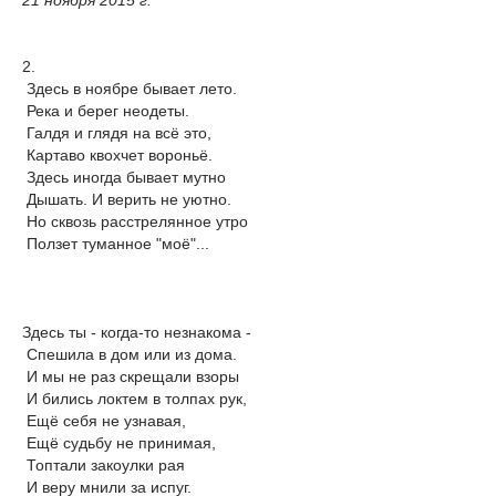
2.
Здесь в ноябре бывает лето.
Река и берег неодеты.
Галдя и глядя на всё это,
Картаво квохчет вороньё.
Здесь иногда бывает мутно
Дышать. И верить не уютно.
Но сквозь расстрелянное утро
Ползет туманное "моё"...
Здесь ты - когда-то незнакома -
Спешила в дом или из дома.
И мы не раз скрещали взоры
И бились локтем в толпах рук,
Ещё себя не узнавая,
Ещё судьбу не принимая,
Топтали закоулки рая
И веру мнили за испуг.