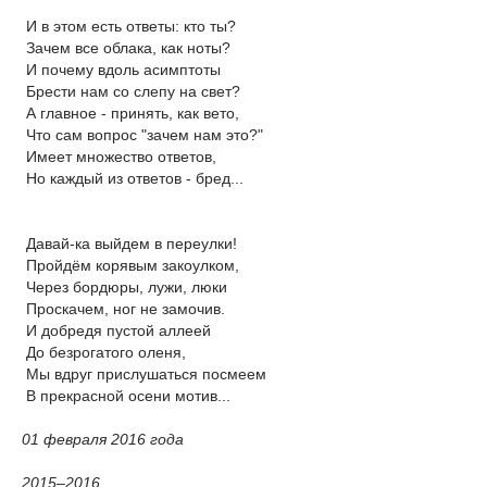
И в этом есть ответы: кто ты?
Зачем все облака, как ноты?
И почему вдоль асимптоты
Брести нам со слепу на свет?
А главное - принять, как вето,
Что сам вопрос "зачем нам это?"
Имеет множество ответов,
Но каждый из ответов - бред...
Давай-ка выйдем в переулки!
Пройдём корявым закоулком,
Через бордюры, лужи, люки
Проскачем, ног не замочив.
И добредя пустой аллеей
До безрогатого оленя,
Мы вдруг прислушаться посмеем
В прекрасной осени мотив...
01 февраля 2016 года
2015–2016