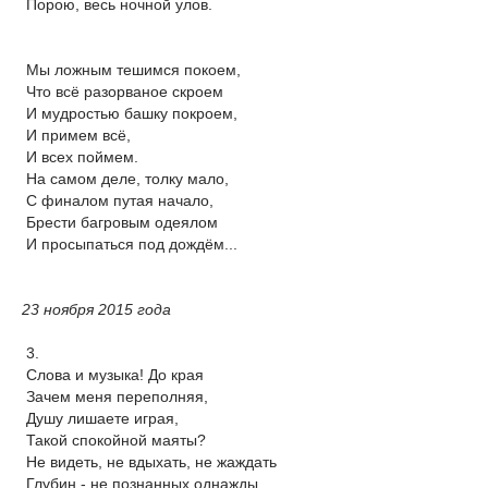
Порою, весь ночной улов.
Мы ложным тешимся покоем,
Что всё разорваное скроем
И мудростью башку покроем,
И примем всё,
И всех поймем.
На самом деле, толку мало,
С финалом путая начало,
Брести багровым одеялом
И просыпаться под дождём...
23 ноября 2015 года
3.
Слова и музыка! До края
Зачем меня переполняя,
Душу лишаете играя,
Такой спокойной маяты?
Не видеть, не вдыхать, не жаждать
Глубин - не познанных однажды.