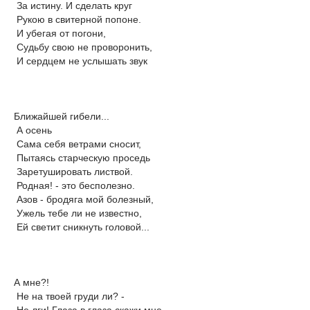
За истину. И сделать круг
Рукою в свитерной попоне.
И убегая от погони,
Судьбу свою не проворонить,
И сердцем не услышать звук
Ближайшей гибели...
А осень
Сама себя ветрами сносит,
Пытаясь старческую проседь
Заретушировать листвой.
Родная! - это бесполезно.
Азов - бродяга мой болезный,
Ужель тебе ли не известно,
Ей светит сникнуть головой...
А мне?!
Не на твоей груди ли? -
Не лги! Глаза в глаза скажи мне -