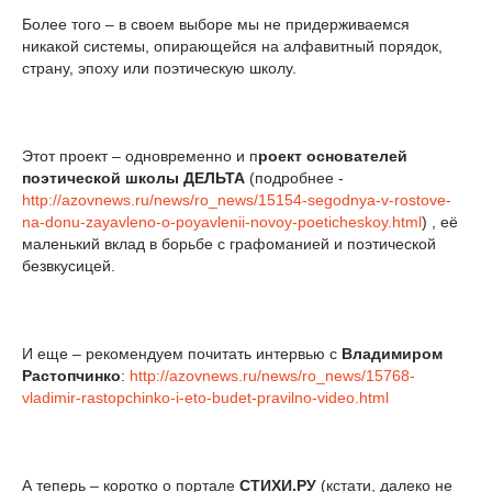
Более того – в своем выборе мы не придерживаемся
никакой системы, опирающейся на алфавитный порядок,
страну, эпоху или поэтическую школу.
Этот проект – одновременно и п
роект основателей
поэтической школы ДЕЛЬТА
(подробнее -
http://azovnews.ru/news/ro_news/15154-segodnya-v-rostove-
na-donu-zayavleno-o-poyavlenii-novoy-poeticheskoy.html
) , её
маленький вклад в борьбе с графоманией и поэтической
безвкусицей.
И еще – рекомендуем почитать интервью с
Владимиром
Растопчинко
:
http://azovnews.ru/news/ro_news/15768-
vladimir-rastopchinko-i-eto-budet-pravilno-video.html
А теперь – коротко о портале
СТИХИ.РУ
(кстати, далеко не