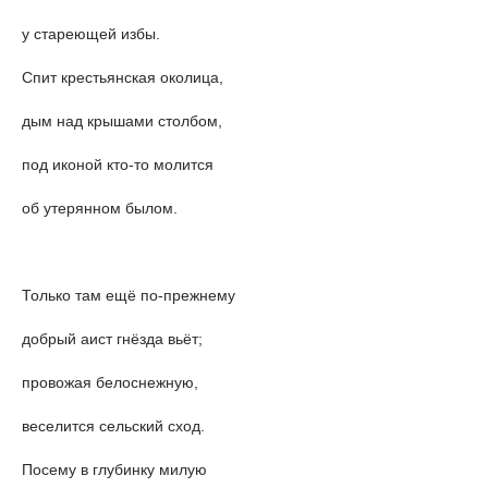
у стареющей избы.
Спит крестьянская околица,
дым над крышами столбом,
под иконой кто-то молится
об утерянном былом.
Только там ещё по-прежнему
добрый аист гнёзда вьёт;
провожая белоснежную,
веселится сельский сход.
Посему в глубинку милую