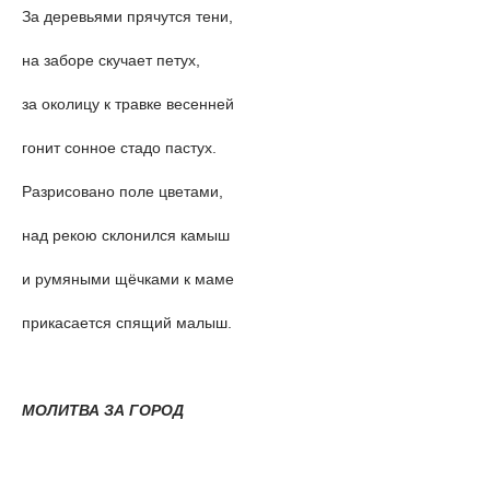
За деревьями прячутся тени,
на заборе скучает петух,
за околицу к травке весенней
гонит сонное стадо пастух.
Разрисовано поле цветами,
над рекою склонился камыш
и румяными щёчками к маме
прикасается спящий малыш.
МОЛИТВА ЗА ГОРОД