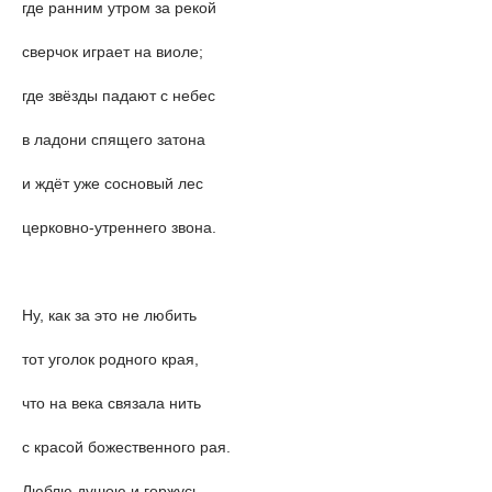
где ранним утром за рекой
сверчок играет на виоле;
где звёзды падают с небес
в ладони спящего затона
и ждёт уже сосновый лес
церковно-утреннего звона.
Ну, как за это не любить
тот уголок родного края,
что на века связала нить
с красой божественного рая.
Люблю душою и горжусь