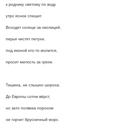
к роднику святому по воду
утро ясное спешит.
Всходит солнце за околицей,
перья чистят петухи,
под иконой кто-то молится,
просит милость за грехи.
Тишина, не слышно шороха.
До Европы сотни вёрст,
но зато полвека порохом
не горчит брусничный морс.