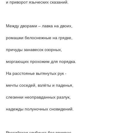
и приворот языческих сказаний.
Между дворами – лавка на двоих,
ромашки белоснежные на грядке,
причуды занавесок озорных,
моргающих прохожим для порядка.
На расстоянье вытянутых рук -
мечты соседей, взлёты и паденья,
слезинки неоправданных разлук,
надежды полуночных сновидений.
Российская глубинка без прикрас