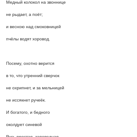
Медный колокол на звоннице
не рыдает, а поёт;
и весною над смоковницей
пчёлы водят хоровод.
Посему, охотно верится
в то, что утренний сверчок
не охрипнет, и за мельницей
не иссякнет ручеёк.
И богатого, и бедного
околдует синевой
Русь простая, заповедная,