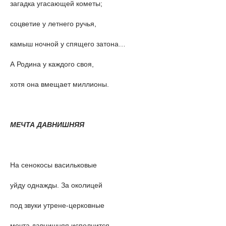
загадка угасающей кометы;
соцветие у летнего ручья,
камыш ночной у спящего затона…
А Родина у каждого своя,
хотя она вмещает миллионы.
МЕЧТА ДАВНИШНЯЯ
На сенокосы васильковые
уйду однажды. За околицей
под звуки утрене-церковные
мечта давнишняя исполнится.