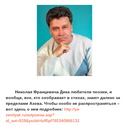
Николая Францевича Дика любители поэзии, и
вообще, все, кто соображает в стихах, знают далеко за
пределами Азова. Чтобы особо не распространяться –
вот здесь о нем подробнее:
http://ya-
zemlyak.ru/avtpoesia.asp?
id_avt=928&ysclid=lufl5pf785340866131