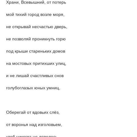
Храни, Всевышний, от потерь
мой тихий город возле моря,
не открывай несчастью дверь,
не позволяй проникнуть горю
под крыши стареньких домов
на мостовых притихших улиц,
и не лишай счастливых снов
голубоглазых юных умниц.
Оберегай от вдовьих слёз,
от воронья над изголовьем,
чтоб никогда не довелось