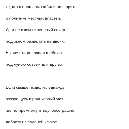
те, кто в прошлом любили поспорить
о политике местных властей.
Да и не с кем сиреневый вечер
под окном разделить на двоих.
Нынче птица ночная щебечет
под луною совсем для других.
Если свыше позволят, однажды
возвращусь в родниковый уют,
где по-прежнему птицы бесстрашно
доброту из ладоней клюют.