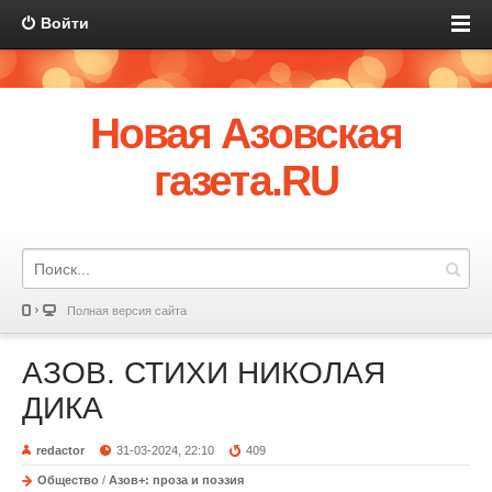
Войти
Новая Азовская
газета.RU
Полная версия сайта
АЗОВ. СТИХИ НИКОЛАЯ
ДИКА
redactor
31-03-2024, 22:10
409
Общество
/
Азов+: проза и поэзия