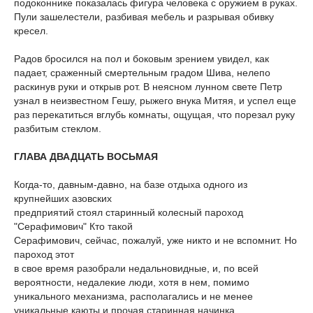
подоконнике показалась фигура человека с оружием в руках.
Пули зашелестели, разбивая мебель и разрывая обивку
кресел.
Радов бросился на пол и боковым зрением увидел, как
падает, сраженный смертельным градом Шива, нелепо
раскинув руки и открыв рот. В неясном лунном свете Петр
узнал в неизвестном Гешу, рыжего внука Митяя, и успел еще
раз перекатиться вглубь комнаты, ощущая, что порезал руку
разбитым стеклом.
ГЛАВА ДВАДЦАТЬ ВОСЬМАЯ
Когда-то, давным-давно, на базе отдыха одного из
крупнейших азовских
предприятий стоял старинный колесный пароход
"Серафимович" Кто такой
Серафимович, сейчас, пожалуй, уже никто и не вспомнит. Но
пароход этот
в свое время разобрали недальновидные, и, по всей
вероятности, недалекие люди, хотя в нем, помимо
уникального механизма, располагались и не менее
уникальные каюты и прочая старинная начинка.