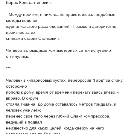
Борис Константинович.
- Между прочим, я никогда не приветствовал подобные
методы ведения
журналистского расследования! - Громко и авторитетно
произнес за их
спинами старик Станкевич.
Четверо взломщиков компьютерных сетей испуганно
оглянулись.
***
Человек в кипарисовых кустах, перебросив "Гард" за спину,
осторожно
пополз к дому, время от времени перекатываясь влево и
вправо. В округе
стояла тишина. До дома оставалось метров тридцать, и
человек уже легко
перенес свое тело через гибкий шланг компрессора,
ведущий в подвал
неизвестно для каких целей, когда сверху на него
навалилось что-то большое.