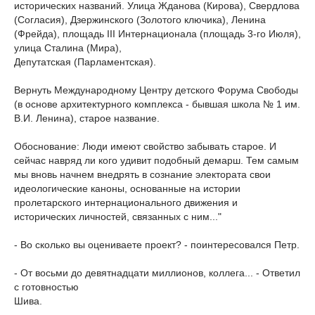
исторических названий. Улица Жданова (Кирова), Свердлова
(Согласия), Дзержинского (Золотого ключика), Ленина
(Фрейда), площадь III Интернационала (площадь 3-го Июля),
улица Сталина (Мира),
Депутатская (Парламентская).
Вернуть Международному Центру детского Форума Свободы
(в основе архитектурного комплекса - бывшая школа № 1 им.
В.И. Ленина), старое название.
Обоснование: Люди имеют свойство забывать старое. И
сейчас навряд ли кого удивит подобный демарш. Тем самым
мы вновь начнем внедрять в сознание электората свои
идеологические каноны, основанные на истории
пролетарского интернационального движения и
исторических личностей, связанных с ним..."
- Во сколько вы оцениваете проект? - поинтересовался Петр.
- От восьми до девятнадцати миллионов, коллега... - Ответил
с готовностью
Шива.