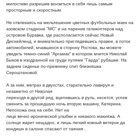
милостиво разрешив вонзиться в себя лишь самым
просторным и скоростным.
Не отвлекаясь на мельтешение цветных футбольных маек на
азовском стадионе "МС" и на парение геликоптеров над
островом Буравка, где располагается сейчас Новый
Диснейленд, и внимательно приглядевшись правее, в поток
автомобилей, мчавшихся в сторону Ростова, вы можете
увидеть темно-синий "Аргамак" в котором мчится Николай
Быков в изодранной на груди пулями "Гарда" рубашке. На
заднем сиденье по-прежнему спит близняшка
Сероштановой.
А за ним, метрах в двухстах, старательно лавируя и
незаметно от Николая
переходя в другой ряд, вцепившись в руль, несется, успев
сменить за прошедшую ночь вторую машину, Катерина.
Непохожа она на себя. Нет на
лице вечно иронической улыбки и никакого макияжа. А
солнце жарит нещадно, и лишь легкий южный ветерок да
кондишн в салоне спасают от таяния...