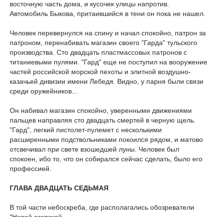
восточную часть дома, и кусочек улицы напротив.
Автомобиль Быкова, притаившийся в тени он пока не нашел.
Человек перевернулся на спину и начал спокойно, патрон за
патроном, перенабивать магазин своего "Гарда" тульского
производства. Сто двадцать пластмассовых патронов с
титаниевыми пулями. "Гард" еще не поступил на вооружение
частей российской морской пехоты и элитной воздушно-
казачьей дивизии имени Лебедя. Видно, у парня были связи
среди оружейников...
Он набивал магазин спокойно, уверенными движениями
пальцев направляя сто двадцать смертей в черную щель.
"Гард", легкий пистолет-пулемет с несколькими
расширенными подствольниками покоился рядом, и матово
отсвечивал при свете взошедшей луны. Человек был
спокоен, ибо то, что он собирался сейчас сделать, было его
профессией.
ГЛАВА ДВАДЦАТЬ СЕДЬМАЯ
В той части небоскреба, где располагались обозреватели
"Новой азовской