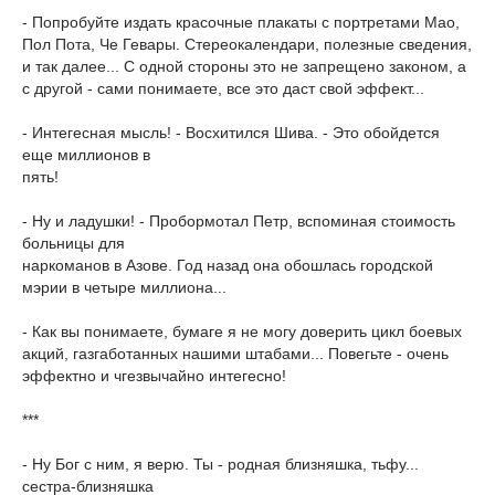
- Попробуйте издать красочные плакаты с портретами Мао,
Пол Пота, Че Гевары. Стереокалендари, полезные сведения,
и так далее... С одной стороны это не запрещено законом, а
с другой - сами понимаете, все это даст свой эффект...
- Интегесная мысль! - Восхитился Шива. - Это обойдется
еще миллионов в
пять!
- Ну и ладушки! - Пробормотал Петр, вспоминая стоимость
больницы для
наркоманов в Азове. Год назад она обошлась городской
мэрии в четыре миллиона...
- Как вы понимаете, бумаге я не могу доверить цикл боевых
акций, газгаботанных нашими штабами... Повегьте - очень
эффектно и чгезвычайно интегесно!
***
- Ну Бог с ним, я верю. Ты - родная близняшка, тьфу...
сестра-близняшка