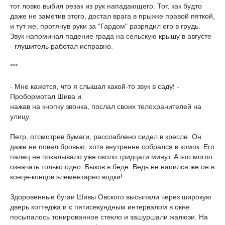
тот ловко выбил резак из рук нападающего. Тот, как будто
даже не заметив этого, достал врага в прыжке правой пяткой,
и тут же, протянув руки за "Гардом" разрядил его в грудь.
Звук напоминал падение града на сельскую крышу в августе
- глушитель работал исправно.
***
- Мне кажется, что я слышал какой-то звук в саду! -
Пробормотал Шива и
нажав на кнопку звонка, послал своих телохранителей на
улицу.
Петр, отсмотрев бумаги, расслаблено сидел в кресле. Он
даже не повел бровью, хотя внутренне собрался в комок. Его
палец не покалывало уже около тридцати минут. А это могло
означать только одно: Быков в беде. Ведь не напился же он в
конце-концов элементарно водки!
Здоровенные бугаи Шивы Овского высыпали через широкую
дверь коттеджа и с пятисекундным интервалом в окне
посыпалось тонированное стекло и зашуршали жалюзи. На