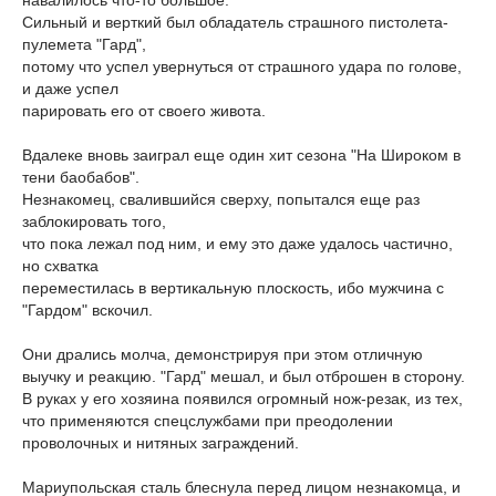
Сильный и верткий был обладатель страшного пистолета-
пулемета "Гард",
потому что успел увернуться от страшного удара по голове,
и даже успел
парировать его от своего живота.
Вдалеке вновь заиграл еще один хит сезона "На Широком в
тени баобабов".
Незнакомец, свалившийся сверху, попытался еще раз
заблокировать того,
что пока лежал под ним, и ему это даже удалось частично,
но схватка
переместилась в вертикальную плоскость, ибо мужчина с
"Гардом" вскочил.
Они дрались молча, демонстрируя при этом отличную
выучку и реакцию. "Гард" мешал, и был отброшен в сторону.
В руках у его хозяина появился огромный нож-резак, из тех,
что применяются спецслужбами при преодолении
проволочных и нитяных заграждений.
Мариупольская сталь блеснула перед лицом незнакомца, и