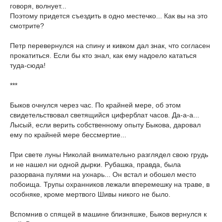
говоря, волнует...
Поэтому придется съездить в одно местечко... Как вы на это
смотрите?
Петр перевернулся на спину и кивком дал знак, что согласен
прокатиться. Если бы кто знал, как ему надоело кататься
туда-сюда!
***
Быков очнулся через час. По крайней мере, об этом
свидетельствовал светящийся циферблат часов. Да-а-а...
Лысый, если верить собственному опыту Быкова, даровал
ему по крайней мере бессмертие...
При свете луны Николай внимательно разглядел свою грудь
и не нашел ни одной дырки. Рубашка, правда, была
разорвана пулями на ухнарь... Он встал и обошел место
побоища. Трупы охранников лежали вперемешку на траве, в
особняке, кроме мертвого Шивы никого не было.
Вспомнив о спящей в машине близняшке, Быков вернулся к