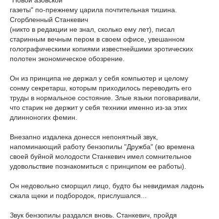
газеты" по-прежнему царила почтительная тишина.
Сгорбленный Станкевич
(никто в редакции не знал, сколько ему лет), писал
старинным вечным пером в своем офисе, увешанном
голографическими копиями известнейшими эротических
полотен экономическое обозрение.
Он из принципа не держал у себя компьютер и целому
сонму секретарш, которым приходилось переводить его
труды в нормальное состояние. Злые языки поговаривали,
что старик не держит у себя техники именно из-за этих
длинноногих фемин.
Внезапно издалека донесся непонятный звук,
напоминающий работу бензопилы "Дружба" (во времена
своей буйной молодости Станкевич имел сомнительное
удовольствие познакомиться с принципом ее работы).
Он недовольно сморщил лицо, будто бы невидимая ладонь
сжала щеки и подбородок, прислушался...
Звук бензопилы раздался вновь. Станкевич, пройдя