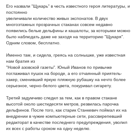
Его назвали "Щукарь" в честь известного героя литературы, и
постоянно
увеличивали количество живых экспонатов. В двух
многоэтажных прозрачных стаканах совсем недавно
появились белые дельфины и кашалоты, за которыми можно
было наблюдать даже не заходя на территорию "Щукаря".
Одним словом, бесплатно.
Именно там, и сидела, греясь на солнышке, уже известная
нам братия из
"Новой азовской газеты". Юный Иванов по привычке
поглаживал пушок на бороде, а его отчаянный приятель-
хакер, сменивший яркую пляжную рубашку на нечто более
серьезное, черно-белого цвета, покуривал сигарету.
Третий задумчиво следил за тем, как в правом стакане
высотой около шестидесяти метров, резвилась парочка
дельфинов. После того, как старик Станкевич поймал их на
внедрении в чужие компьютерные сети, рассвирепевший
редакторат в качестве последнего предупреждения, уволил
их всех с работы сроком на одну неделю.