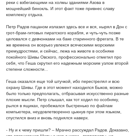
реки с взбегающими на холмы зданиями Азова в
мощнейший бинокль. И этот факт тоже привнес славу
комплексу отдыха.
Петр Радов пацаном излазил здесь все и вся, нырял в Дон с
грот-брам-гитовых пиратского корабля, и чуть-чуть позже
целовался с девчонками на баке старинного фрегата. В те
же времена он всерьез увлекся всяческими морскими
премудростями, и сейчас, лежа на животе в особняке
покойного Шивы Овского, профессионально отметил про
себя, что Геша скрутил его надежным морским узлом второй
степени сложности...
Геша оказался еще той штучкой, ибо перестрелял и всю
охрану Шивы. Где в этот момент находился Быков, можно
было только предполагать, отбрасывая искусственно разные
плохие мысли. Петр слышал, как тот ходил по особняку,
рылся в ящиках, пробежался быстренько по файлам
компьютера, неудовлетворенно цыкнув при этом языком,
спустился вниз и вновь поднялся наверх.
- Ну и к чему пришли? – Мрачно рассуждал Радов. Доказано,
что организация Шивы и иже с ними - террористы, на