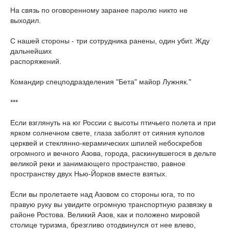
На связь по оговоренному заранее паролю никто не
выходил.
С нашей стороны - три сотрудника ранены, один убит. Жду
дальнейших
распоряжений.
Командир спецподразделения "Бета" майор Лужняк."
***
Если взглянуть на юг России с высоты птичьего полета и при
ярком солнечном свете, глаза заболят от сияния куполов
церквей и стеклянно-керамических шпилей небоскребов
огромного и вечного Азова, города, раскинувшегося в дельте
великой реки и занимающего пространство, равное
пространству двух Нью-Йорков вместе взятых.
Если вы пролетаете над Азовом со стороны юга, то по
правую руку вы увидите огромную транспортную развязку в
районе Ростова. Великий Азов, как и положено мировой
столице туризма, брезгливо отодвинулся от нее влево,