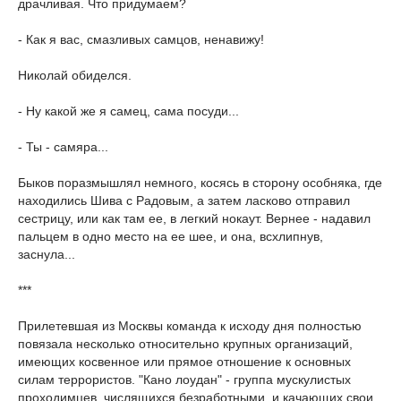
драчливая. Что придумаем?
- Как я вас, смазливых самцов, ненавижу!
Николай обиделся.
- Ну какой же я самец, сама посуди...
- Ты - самяра...
Быков поразмышлял немного, косясь в сторону особняка, где
находились Шива с Радовым, а затем ласково отправил
сестрицу, или как там ее, в легкий нокаут. Вернее - надавил
пальцем в одно место на ее шее, и она, всхлипнув,
заснула...
***
Прилетевшая из Москвы команда к исходу дня полностью
повязала несколько относительно крупных организаций,
имеющих косвенное или прямое отношение к основных
силам террористов. "Кано лоудан" - группа мускулистых
проходимцев, числящихся безработными, и качающих свои