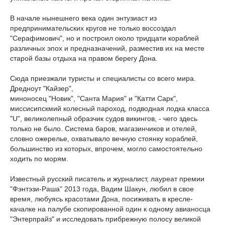
В начале нынешнего века один энтузиаст из
предпринимательских кругов не только воссоздал
"Серафимович", но и построил около тридцати кораблей
различных эпох и предназначений, разместив их на месте
старой базы отдыха на правом берегу Дона.
Сюда приезжали туристы и специалисты со всего мира.
Дредноут "Кайзер",
миноносец "Новик", "Санта Мария" и "Катти Сарк",
миссисипскмий колесный пароход, подводная лодка класса
"U", великолепный образчик судов викингов, - чего здесь
только не было. Система баров, магазинчиков и отелей,
словно ожерелье, охватывало вечную стоянку кораблей,
большинство из которых, впрочем, могло самостоятельно
ходить по морям.
Известный русский писатель и журналист, лауреат премии
"Фэнтэзи-Раша" 2013 года, Вадим Шакун, любил в свое
время, любуясь красотами Дона, посиживать в кресле-
качалке на палубе скопированной один к одному авианосца
"Энтерпрайз" и исследовать прибрежную полосу великой