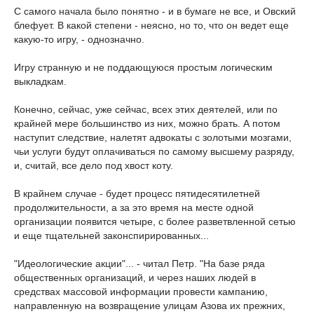
С самого начала было понятно - и в бумаге не все, и Овский
блефует. В какой степени - неясно, но то, что он ведет еще
какую-то игру, - однозначно.
Игру странную и не поддающуюся простым логическим
выкладкам.
Конечно, сейчас, уже сейчас, всех этих деятелей, или по
крайней мере большинство из них, можно брать. А потом
наступит следствие, налетят адвокаты с золотыми мозгами,
чьи услуги будут оплачиваться по самому высшему разряду,
и, считай, все дело под хвост коту.
В крайнем случае - будет процесс пятидесятилетней
продолжительности, а за это время на месте одной
организации появится четыре, с более разветвленной сетью
и еще тщательней законспирированных...
"Идеологические акции"... - читал Петр. "На базе ряда
общественных организаций, и через наших людей в
средствах массовой информации провести кампанию,
направленную на возвращение улицам Азова их прежних,