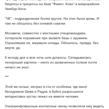
бицепсы и трицепсы на базе "Факел- Клан" в микрорайоне
Чембур-Коса.
"ЧК" - подразделение более крутое. На этих была кровь. И
там не обошлось без огневой схватки.
Москвичи, совместно с местными спецкомандами,
потерпели поражение при захвате базы с оружием.
Охранявшие ее, взорвали склады. Обошлось, правда, без
жертв, да
К исходу дня и всю ночь шли допросы. Складывалась
нехорошая картина – никто из захваченных толком почти
ничего не знал.
***
Этой же ночью, метрах в ста от особняка, где мило
беседовали Шива и Радов, в буйно разросшихся
кипарисовых кустах лежал на животе человек.
Ультраинфокрасные контактные линзы позволяли ему видеть