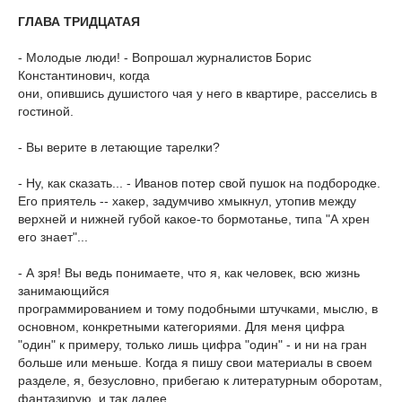
ГЛАВА ТРИДЦАТАЯ
- Молодые люди! - Вопрошал журналистов Борис
Константинович, когда
они, опившись душистого чая у него в квартире, расселись в
гостиной.
- Вы верите в летающие тарелки?
- Ну, как сказать... - Иванов потер свой пушок на подбородке.
Его приятель -- хакер, задумчиво хмыкнул, утопив между
верхней и нижней губой какое-то бормотанье, типа "А хрен
его знает"...
- А зря! Вы ведь понимаете, что я, как человек, всю жизнь
занимающийся
программированием и тому подобными штучками, мыслю, в
основном, конкретными категориями. Для меня цифра
"один" к примеру, только лишь цифра "один" - и ни на гран
больше или меньше. Когда я пишу свои материалы в своем
разделе, я, безусловно, прибегаю к литературным оборотам,
фантазирую, и так далее...