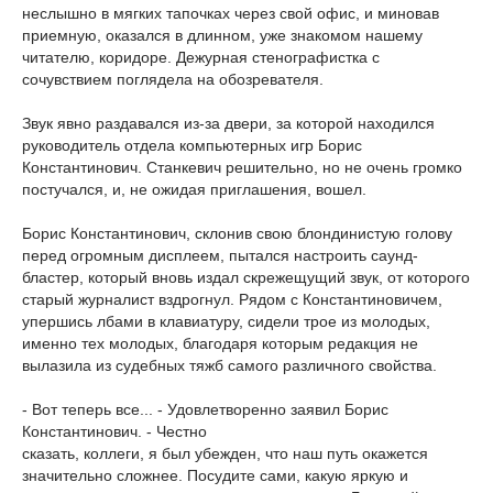
неслышно в мягких тапочках через свой офис, и миновав
приемную, оказался в длинном, уже знакомом нашему
читателю, коридоре. Дежурная стенографистка с
сочувствием поглядела на обозревателя.
Звук явно раздавался из-за двери, за которой находился
руководитель отдела компьютерных игр Борис
Константинович. Станкевич решительно, но не очень громко
постучался, и, не ожидая приглашения, вошел.
Борис Константинович, склонив свою блондинистую голову
перед огромным дисплеем, пытался настроить саунд-
бластер, который вновь издал скрежещущий звук, от которого
старый журналист вздрогнул. Рядом с Константиновичем,
упершись лбами в клавиатуру, сидели трое из молодых,
именно тех молодых, благодаря которым редакция не
вылазила из судебных тяжб самого различного свойства.
- Вот теперь все... - Удовлетворенно заявил Борис
Константинович. - Честно
сказать, коллеги, я был убежден, что наш путь окажется
значительно сложнее. Посудите сами, какую яркую и