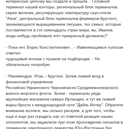
интересную цепочку мы создали и прошли... Головной
терминал нашей конторы, региональный блок терминалов,
серия железяк, регулирующих температуру саун-отеля
"Азов", центральный блок терминалов фермеров Круглого,
занимающихся выращиванием лягушек, тех самых, которые
поставляются в сто семнадцать стран мира, вы, Иванов,
когда-нибудь пробовали этот прекрасный деликатес?
- Пока нет, Борис Константинович... - Извиняющимся голосом
ответил
худощавый юноша с пушком на подбородке. - Но
обязательно попробую.
- Рекомендую. Итак, - Круглое. Затем ловкий вход в
финансовой управление
Российско-Украинского Черноморско-Средиземноморского
военно-морского флота. Затем - терминалы ряда
крупнейших магазинов севера Ирландии, и тут же ловкий
марш-бросок к международной сети "Дабль Интер". Обратите
внимание коллеги, мы сильно рискуем, и для того, чтобы
еще и еще раз оградить нас от ответной реакции наших
оппонентов, мы зациклили при этом прохождение сигналов в
терминале электронного дежурства Юго-Восточных баз