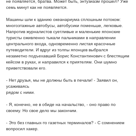
не появляется, братва. Может быть, энтузиазм прошел? Уже
семь минут как не появляется.
Машины шли к зданию океанариума сплошным потоком:
многоэтажные автобусы, автобусики поменьше, легковые.
Напротив журналистов суетливые и маленькие японские
туристы оживленно тыкали пальчиками в направлении
центрального входа, одновременно листая красочные
путеводители. И вдруг из толпы японцев выбрался
незаметно подъехавший Борис Константинович с блестящим
кейсом в руках, и направился к приятелям. Они шумно
приветствовали его.
- Нет друзья, мы не должны быть в печали! - Заявил он,
усаживаясь
рядом с ними.
- Я, конечно, не в обиде на начальство, - оно право по
своему. Но свое дело мы закончим.
- Это без главных-то газетных терминалов? - С сомнением
вопросил хакер.