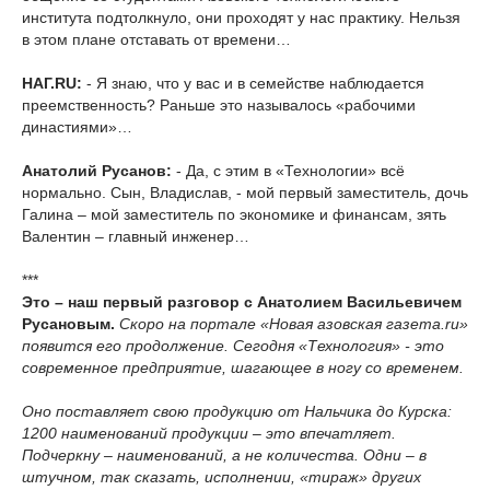
института подтолкнуло, они проходят у нас практику. Нельзя
в этом плане отставать от времени…
НАГ.RU:
- Я знаю, что у вас и в семействе наблюдается
преемственность? Раньше это называлось «рабочими
династиями»…
Анатолий Русанов:
- Да, с этим в «Технологии» всё
нормально. Сын, Владислав, - мой первый заместитель, дочь
Галина – мой заместитель по экономике и финансам, зять
Валентин – главный инженер…
***
Это – наш первый разговор с Анатолием Васильевичем
Русановым.
Скоро на портале «Новая азовская газета.ru»
появится его продолжение. Сегодня «Технология» - это
современное предприятие, шагающее в ногу со временем.
Оно поставляет свою продукцию от Нальчика до Курска:
1200 наименований продукции – это впечатляет.
Подчеркну – наименований, а не количества. Одни – в
штучном, так сказать, исполнении, «тираж» других