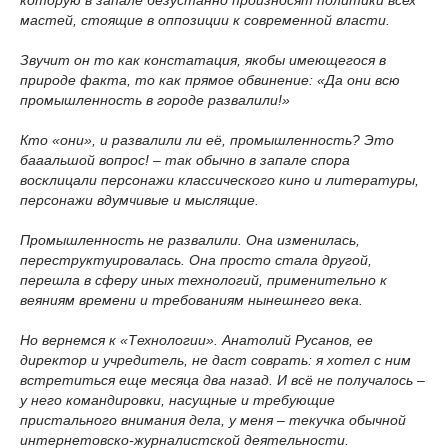
которую в запале безустанно произносят политики всех
мастей, стоящие в оппозиции к современной власти.
Звучит он то как констатация, якобы имеющегося в
природе факта, то как прямое обвинение: «Да они всю
промышленность в городе развалили!»
Кто «они», и развалили ли её, промышленность? Это
бааальшой вопрос! – так обычно в запале спора
восклицали персонажи классического кино и литературы,
персонажи вдумчивые и мыслящие.
Промышленность не развалили. Она изменилась,
переструктуировалась. Она просто стала другой,
перешла в сферу иных технологий, применительно к
веяниям времени и требованиям нынешнего века.
Но вернемся к «Технологии». Анатолий Русанов, ее
директор и учредитель, не даст соврать: я хотел с ним
встретиться еще месяца два назад. И всё не получалось –
у него командировки, насущные и требующие
пристального внимания дела, у меня – текучка обычной
интернетовско-журналистской деятельности.