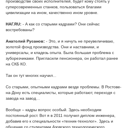
производстве своих исполнителей, будет кому стоять у
суперсовременных станков, пользоваться благами
цивилизации на ином, качественно ином уровне.
НАГ.RU:
- А как со старыми кадрами? Они сейчас
востребованы?
Анатолий Русанов:
- Это, и я ничуть не преувеличиваю,
золотой фонд производства. Они и наставники, и
универсалы, и кладезь опыта. Была большая проблема с
зуборезчиками. Пригласили пенсионера, он работал ранее
на СКБ КО.
Так он тут многих научил...
Cо старыми, опытными кадрами везде проблемы. В Ростове-
на-Дону есть специалисты, которые работают, переходя с
завода на завод…
Вообще – кадры вопрос особый. Здесь необходим
постоянный рост. Вот я в 2011 получил диплом инженера,
добавив его к специальности «техник-технолог». Здесь и
общение со студентами Азовского технологического