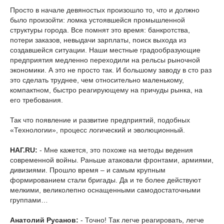
Просто в начале девяностых произошло то, что и должно
было произойти: ломка устоявшейся промышленной
структуры города. Все помнят это время: банкротства,
потери заказов, невыдачи зарплаты, поиск выхода из
создавшейся ситуации. Наши местные градообразующие
предприятия медленно переходили на рельсы рыночной
экономики. А это не просто так. И большому заводу в сто раз
это сделать труднее, чем относительно маленькому,
компактном, быстро реагирующему на причуды рынка, на
его требования.
Так что появление и развитие предприятий, подобных
«Технологии», процесс логический и эволюционный.
НАГ.RU:
- Мне кажется, это похоже на методы ведения
современной войны. Раньше атаковали фронтами, армиями,
дивизиями. Прошло время – и самым крупным
формированием стали бригады. Да и те более действуют
мелкими, великолепно оснащенными самодостаточными
группами…
Анатолий Русанов:
- Точно! Так легче реагировать, легче