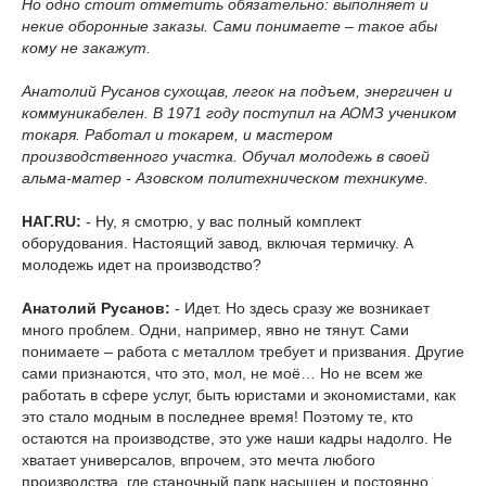
Но одно стоит отметить обязательно: выполняет и
некие оборонные заказы. Сами понимаете – такое абы
кому не закажут.
Анатолий Русанов сухощав, легок на подъем, энергичен и
коммуникабелен. В 1971 году поступил на АОМЗ учеником
токаря. Работал и токарем, и мастером
производственного участка. Обучал молодежь в своей
альма-матер - Азовском политехническом техникуме.
НАГ.RU:
- Ну, я смотрю, у вас полный комплект
оборудования. Настоящий завод, включая термичку. А
молодежь идет на производство?
Анатолий Русанов:
- Идет. Но здесь сразу же возникает
много проблем. Одни, например, явно не тянут. Сами
понимаете – работа с металлом требует и призвания. Другие
сами признаются, что это, мол, не моё… Но не всем же
работать в сфере услуг, быть юристами и экономистами, как
это стало модным в последнее время! Поэтому те, кто
остаются на производстве, это уже наши кадры надолго. Не
хватает универсалов, впрочем, это мечта любого
производства, где станочный парк насыщен и постоянно