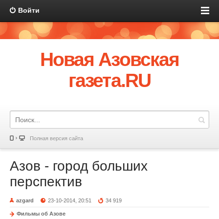
Войти
Новая Азовская
газета.RU
Полная версия сайта
Азов - город больших
перспектив
azgard
23-10-2014, 20:51
34 919
Фильмы об Азове