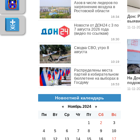
Азов в числе лидеров по
загрязнению воздуха в
Ростовской области
Дон: 
16:34
выяви
Новости от ДОН24 с 3 по
предп
11-11-20
7 августа 2026 года
поста
(видео по ссылкам)
некач
16:30
Сводка СВО, утро 8
августа
10:19
Распределены места
партий в избирательном
На До
бюллетене на выборах в
Госдуму
подож
16:53
шкаф
11-11-20
Новостной календарь
«
Ноябрь 2024
»
Пн
Вт
Ср
Чт
Пт
Сб
Вс
1
2
3
4
5
6
7
8
9
10
11
12
13
14
15
16
17