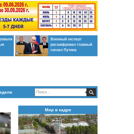
ировали
Военный эксперт
ые
расшифровал главный
сигнал Путина
едели
Мир в кадре