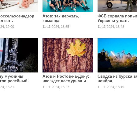
Россельхознадзор
Азов: так держать,
ФСБ сорвала попы
л сеть
команда!
Украины угнать
риятий,
российский вертол
24, 19:00
11-11-2024, 18:55
11-11-2024, 18:48
влявших
РЭБ
ественное молоко
ну мужчины
Азов и Ростов-на-Дону:
Сводка из Курска за
гли релейный
нас ждет пасмурная и
ноября
дождливая неделя
24, 18:31
11-11-2024, 18:27
11-11-2024, 18:19