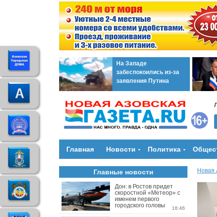
На Западе
забеспокоились из-за
заявления Путина
Главная
Новости
Политика
Общес
Новая 
Главные новости
Дон: в Ростов придет
скоростной «Метеор» с
именем первого
городского головы
16:46