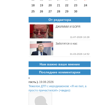
18
19
20
21
22
23
24
25
26
27
28
29
30
От редактора
ДЖИММИ И БОРЯ
11-07-2026 10:28
Заботятся о нас
31-03-2026 14:52
Нам важно ваше мнение
Последние комментарии
гость ).
19.06.2026
Тяжелое ДТП с иеродиаконом: «Я не пил, а
просто причастился!» (+видео)