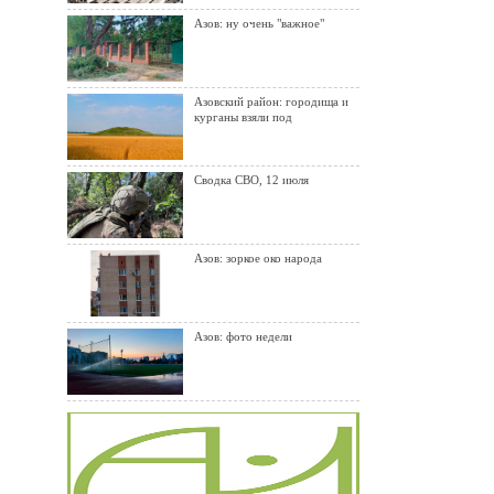
Азов: ну очень "важное"
Азовский район: городища и
курганы взяли под
Сводка СВО, 12 июля
Азов: зоркое око народа
Азов: фото недели