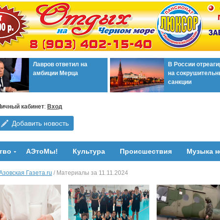
Лавров ответил на
В России отреаг
амбиции Мерца
на сокрушительн
санкции
Личный кабинет
:
Вход
Добавить новость
тво
АЭтоМы!
Культура
Происшествия
Музыка н
Азовская Газета.ru
/ Материалы за 11.11.2024