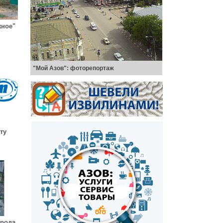
жное"
"Мой Азов": фоторепортаж
ту
арода