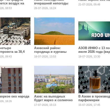
еется воздух на
вчерашней непогоды
21-07-2026, 09:48
дней рабочей
устраняются
026, 08:53
26-07-2026, 16:24
е июля
 четыре
Азовский район:
АЗОВ ИНФО с 13 по
проекта за 38,4
городища и курганы
июля 2026 года (ви
рублей реализуют
взяли под охрану
по ссылкам)
026, 09:43
18-07-2026, 13:53
18-07-2026, 13:30
де до 2027 года
государства
 зоркое око народа
Азов: на выходных
В Азове в произво
будет жарко и солнечно
парфюмерии
026, 18:26
инвестируют 750 м
17-07-2026, 15:13
15-07-2026, 17:45
рублей