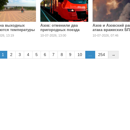
 на выходных
Азов: отменили два
Азов и Азовский ра
ются температуры
пригородных поезда
атака вражеских Б
 до +28 градусов
026, 13:19
10-07-2026, 13:00
10-07-2026, 07:46
1
2
3
4
5
6
7
8
9
10
...
254
→