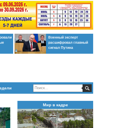
ировали
Военный эксперт
ые
расшифровал главный
сигнал Путина
едели
Мир в кадре