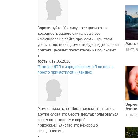
Здравствуйте. Увеличу посещаемость и
доходность вашего сайта, решу все
имеющиеся на сайте проблемы. При этом
Азов:
увеличение посещаемости будет идти за счет
15-07-2
притока целевых посетителей из поисковых
гость ).
19.06.2026
Тяжелое ДТП с иеродиаконом: «Я не пил, а
просто причастился!» (+видео)
Зерно
Можно сказать,нет бога в своем отечестве,а
Азове
11,7 
другие слова это бесстыдно,так пользоваться
11-07-2
своим положением и верой
прихожан.Пьянство,это нехорошо
священникам.