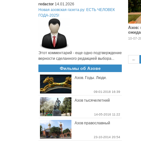
redactor
14.01.2026
Новая азовская газета.ру: ЕСТЬ ЧЕЛОВЕК
ГОДА-2025!
Азов:
ожида
от +18
10-07-2
Этот комментарий - еще одно подтверждение
верности сделанного редакцией выбора...
←
Фильмы об Азове
Азов. Годы. Люди.
09-01-2018 16:39
Азов тысячелетний
14-05-2016 11:22
Азов православный
23-10-2014 20:54