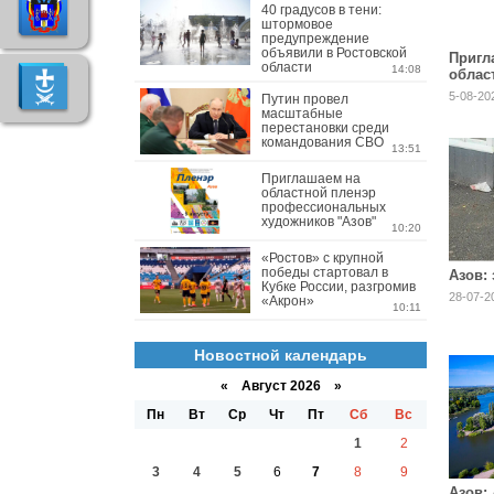
40 градусов в тени:
штормовое
предупреждение
объявили в Ростовской
Пригл
области
14:08
облас
профе
5-08-20
Путин провел
худож
масштабные
перестановки среди
командования СВО
13:51
Приглашаем на
областной пленэр
профессиональных
художников "Азов"
10:20
«Ростов» с крупной
победы стартовал в
Азов:
Кубке России, разгромив
28-07-2
«Акрон»
10:11
Новостной календарь
«
Август 2026 »
Пн
Вт
Ср
Чт
Пт
Сб
Вс
1
2
3
4
5
6
7
8
9
Азов: 