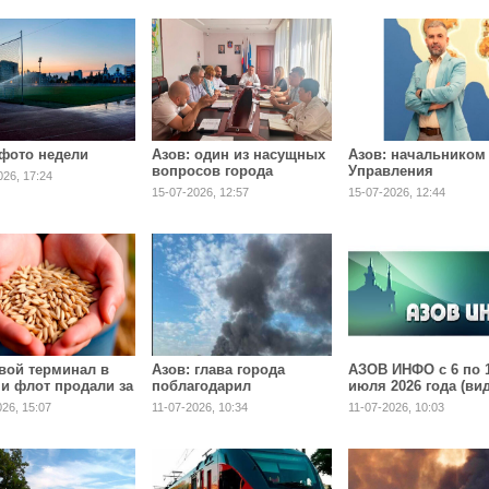
 фото недели
Азов: один из насущных
Азов: начальником
вопросов города
Управления
026, 17:24
образования город
15-07-2026, 12:57
15-07-2026, 12:44
назначен Юрий Ко
вой терминал в
Азов: глава города
АЗОВ ИНФО с 6 по 
 и флот продали за
поблагодарил
июля 2026 года (ви
млрд рублей
огнеборцев
по ссылкам)
026, 15:07
11-07-2026, 10:34
11-07-2026, 10:03