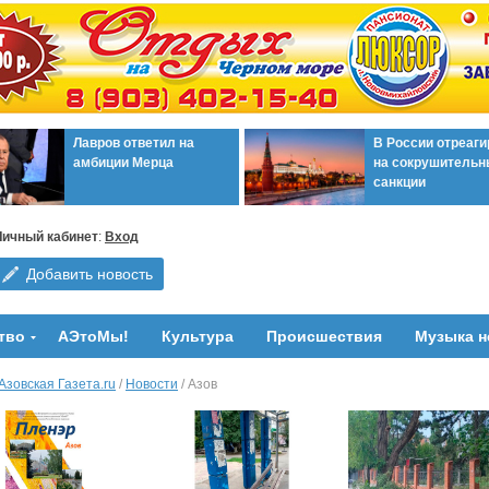
Лавров ответил на
В России отреаг
амбиции Мерца
на сокрушительн
санкции
Личный кабинет
:
Вход
Добавить новость
тво
АЭтоМы!
Культура
Происшествия
Музыка н
Азовская Газета.ru
/
Новости
/ Азов