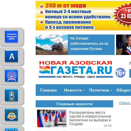
На Западе
забеспокоились из-за
заявления Путина
Главная
Новости
Политика
Общес
Новая 
Главные новости
Распределены места
партий в избирательном
бюллетене на выборах в
Госдуму
16:53