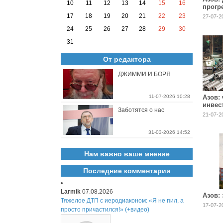
10
11
12
13
14
15
16
прогр
после
17
18
19
20
21
22
23
27-07-2
недел
24
25
26
27
28
29
30
31
От редактора
ДЖИММИ И БОРЯ
11-07-2026 10:28
Азов:
инвест
Заботятся о нас
млрд 
21-07-2
в горо
31-03-2026 14:52
Нам важно ваше мнение
Последние комментарии
Larmik
07.08.2026
Азов:
Тяжелое ДТП с иеродиаконом: «Я не пил, а
17-07-2
просто причастился!» (+видео)