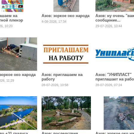
ашаем на
Азов: зоркое око народа
Азов: ну очень "ва
тной пленэр
сообщение...
4-08-2026, 17:34
ссиональных
26, 10:20
29-07-2026, 10:44
ников "Азов"
 зоркое око народа
Азов: приглашаем на
Азов: "УНИПЛАСТ"
работу
приглашает на рабо
026, 11:29
28-07-2026, 10:58
28-07-2026, 07:24
до +31 градуса
Азов: последствия
Азов: зоркое око н