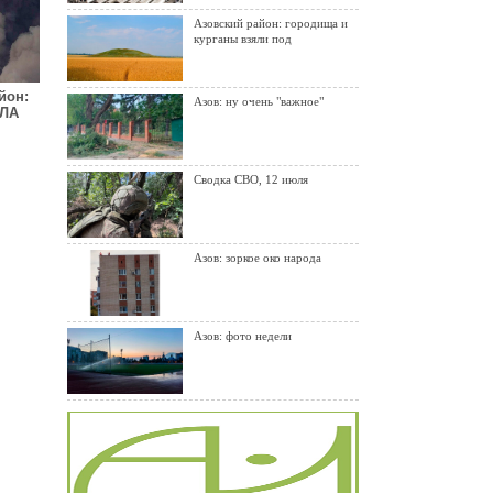
Азовский район: городища и
курганы взяли под
йон:
Азов: ну очень "важное"
ПЛА
Сводка СВО, 12 июля
Азов: зоркое око народа
Азов: фото недели