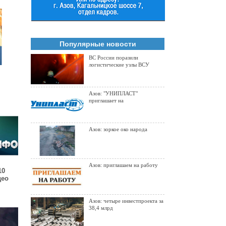
Популярные новости
ВС России поразили
логистические узлы ВСУ
а
маров
Азов: "УНИПЛАСТ"
приглашает на
Азов: зоркое око народа
Азов: приглашаем на работу
10
део
Азов: четыре инвестпроекта за
38,4 млрд