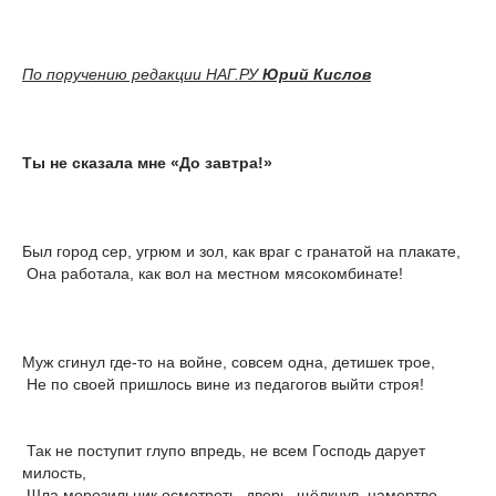
По поручению редакции НАГ.РУ
Юрий Кислов
Ты не сказала мне «До завтра!»
Был город сер, угрюм и зол, как враг с гранатой на плакате,
Она работала, как вол на местном мясокомбинате!
Муж сгинул где-то на войне, совсем одна, детишек трое,
Не по своей пришлось вине из педагогов выйти строя!
Так не поступит глупо впредь, не всем Господь дарует
милость,
Шла морозильник осмотреть, дверь, щёлкнув, намертво