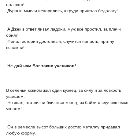
полшага!
Дурные мысли испарились, к груди прижала бедолагу!
А Джек в ответ лизал ладони, муж всё простил, за плечи
обнял.
Финал истории достойный, случится напасть, притчу
вспомни!
Не дай нам Бог таких учеников!
В селеньи южном жил один кузнец, за силу и за ловкость
уважаем,
Не знал, что жизни близится конец, из байки о случившемся
узнаем!
Он в ремесле высот больших достиг, металлу придавал
любую форму,