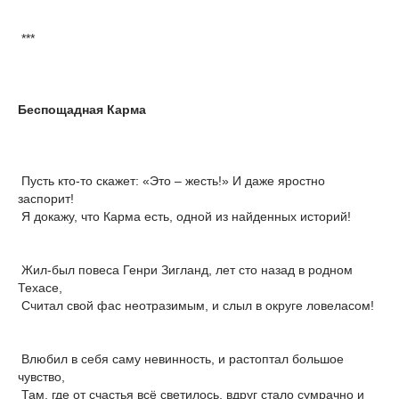
***
Беспощадная Карма
Пусть кто-то скажет: «Это – жесть!» И даже яростно
заспорит!
Я докажу, что Карма есть, одной из найденных историй!
Жил-был повеса Генри Зигланд, лет сто назад в родном
Техасе,
Считал свой фас неотразимым, и слыл в округе ловеласом!
Влюбил в себя саму невинность, и растоптал большое
чувство,
Там, где от счастья всё светилось, вдруг стало сумрачно и