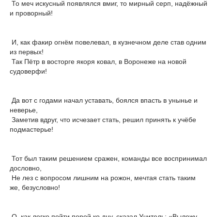
То меч искусный появлялся вмиг, то мирный серп, надёжный
и проворный!
И, как факир огнём повелевал, в кузнечном деле став одним
из первых!
Так Пётр в восторге якоря ковал, в Воронеже на новой
судоверфи!
Да вот с годами начал уставать, боялся впасть в унынье и
неверье,
Заметив вдруг, что исчезает стать, решил принять к учёбе
подмастерье!
Тот был таким решением сражен, команды все воспринимал
дословно,
Не лез с вопросом лишним на рожон, мечтая стать таким
же, безусловно!
О, как легко пойти порой ко дну, сказал Учитель: «Выложу