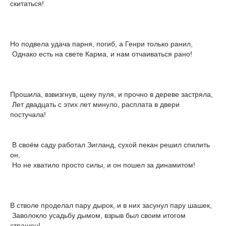
скитаться!
Но подвела удача парня, погиб, а Генри только ранил,
Однако есть на свете Карма, и нам отчаиваться рано!
Прошила, взвизгнув, щеку пуля, и прочно в дереве застряла,
Лет двадцать с этих лет минуло, расплата в двери
постучала!
В своём саду работал Зигланд, сухой пекан решил спилить
он,
Но не хватило просто силы, и он пошел за динамитом!
В стволе проделал пару дырок, и в них засунул пару шашек,
Заволокло усадьбу дымом, взрыв был своим итогом
страшен!