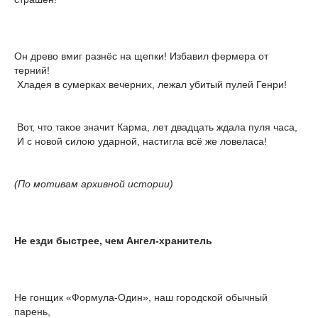
Он древо вмиг разнёс на щепки! Избавил фермера от
терний!
Хладея в сумерках вечерних, лежал убитый пулей Генри!
Вот, что такое значит Карма, лет двадцать ждала пуля часа,
И с новой силою ударной, настигла всё же ловеласа!
(По мотивам архивной истории)
Не езди быстрее, чем Ангел-хранитель
Не гонщик «Формула-Один», наш городской обычный
парень,