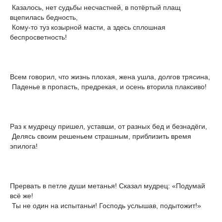
Казалось, нет судьбы несчастней, в потёртый плащ
вцепилась бедность,
Кому-то туз козырной масти, а здесь сплошная
беспросветность!
Всем говорил, что жизнь плохая, жена ушла, долгов трясина,
Паденье в пропасть, предрекая, и осень вторила плаксиво!
Раз к мудрецу пришел, уставши, от разных бед и безнадёги,
Делясь своим решеньем страшным, приблизить время
эпилога!
Прервать в петле души метанья! Сказал мудрец: «Подумай
всё же!
Ты не один на испытаньи! Господь услышав, подытожит!»