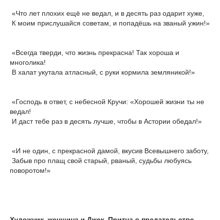
«Что лет плохих ещё не ведал, и в десять раз одарит хуже,
К моим прислушайся советам, и попадёшь на званый ужин!»
«Всегда тверди, что жизнь прекрасна! Так хороша и
многолика!
В халат укутала атласный, с руки кормила земляникой!»
«Господь в ответ, с небесной Кручи: «Хорошей жизни ты не
ведал!
И даст тебе раз в десять лучше, чтобы в Астории обедал!»
«И не один, с прекрасной дамой, вкусив Всевышнего заботу,
Забыв про плащ свой старый, рваный, судьбы любуясь
поворотом!»
Художник, женщина и Джек. Притча о предательстве