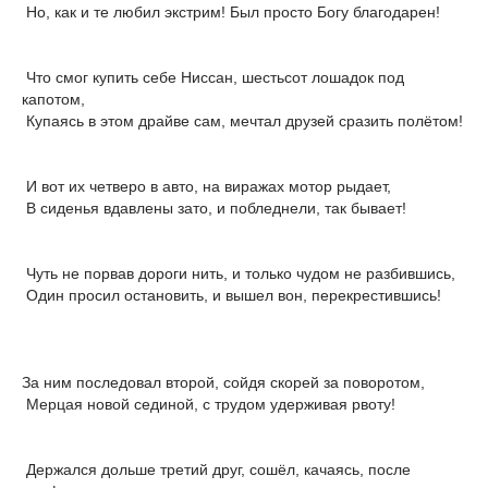
Но, как и те любил экстрим! Был просто Богу благодарен!
Что смог купить себе Ниссан, шестьсот лошадок под
капотом,
Купаясь в этом драйве сам, мечтал друзей сразить полётом!
И вот их четверо в авто, на виражах мотор рыдает,
В сиденья вдавлены зато, и побледнели, так бывает!
Чуть не порвав дороги нить, и только чудом не разбившись,
Один просил остановить, и вышел вон, перекрестившись!
За ним последовал второй, сойдя скорей за поворотом,
Мерцая новой сединой, с трудом удерживая рвоту!
Держался дольше третий друг, сошёл, качаясь, после