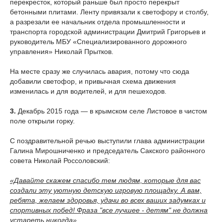
перекресток, который раньше был просто перекрыт
бетонными плитами. Ленту привязали к светофору и столбу,
а разрезали ее начальник отдела промышленности и
транспорта городской администрации Дмитрий Григорьев и
руководитель МБУ «Специализированного дорожного
управления» Николай Прытков.
На месте сразу же случилась авария, потому что сюда
добавили светофор, и привычная схема движения
изменилась и для водителей, и для пешеходов.
3.
Декабрь 2015 года — в крымском селе Листовое в чистом
поле открыли горку.
С поздравительной речью выступили глава администрации
Галина Мирошниченко и председатель Сакского районного
совета Николай Россоловский:
«Давайте скажем спасибо тем людям, которые для вас
создали эту уютную детскую игровую площадку. А вам,
ребята, желаем здоровья, удачи во всех ваших задумках и
спортивных побед! Фраза "все лучшее - детям" не должна
устареть никогда».