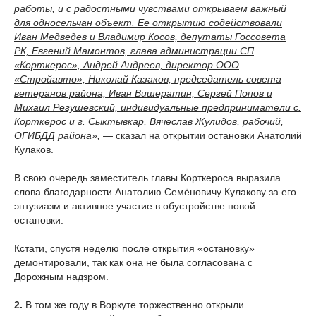
работы, и с радостными чувствами открываем важный
для односельчан объект. Ее открытию содействовали
Иван Медведев и Владимир Косов, депутаты Госсовета
РК, Евгений Мамонтов, глава администрации СП
«Корткерос», Андрей Андреев, директор ООО
«Стройавто», Николай Казаков, председатель совета
ветеранов района, Иван Вишератин, Сергей Попов и
Михаил Регушевский, индивидуальные предприниматели с.
Корткерос и г. Сыктывкар, Вячеслав Жулидов, рабочий,
ОГИБДД района»,
— сказал на открытии остановки Анатолий
Кулаков.
В свою очередь заместитель главы Корткероса выразила
слова благодарности Анатолию Семёновичу Кулакову за его
энтузиазм и активное участие в обустройстве новой
остановки.
Кстати, спустя неделю после открытия «остановку»
демонтировали, так как она не была согласована с
Дорожным надзром.
2.
В том же году в Воркуте торжественно открыли