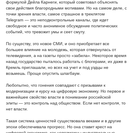
формулой Дейла Карнеги, который советовал объяснять
свои действия благородными мотивами. Но на самом деле, с
точки зрения власти, самое страшное в треклятом
Telegram — это неподконтрольные каналы, где идет
свободное и часто анонимное обсуждение политических
событий, что тревожит умы и сеет смуту.
По существу, это новое СМИ, и оно приобретает все
большее влияние на молодежь, которая отвернулась от
телевидения, а на газеты просто «забила». Некоторое время
назад государство пыталось работать с блогерами, их даже в
Кремль приглашали, но всех на учет и под уздцы не
возьмешь. Проще опустить шлагбаум.
Любопытно, что гонения совпадают с призывами к
модернизации и курсу на цифровую экономику. Но первое и
важнейшее свойство власти в понимании российской
элиты — это контроль над обществом. Если нет контроля, то
нет власти.
Такая система ценностей существовала веками и в другие
эпохи обеспечивала прогресс. Но она ставит крест на
цифровой экономике, как невозможны индустриальные