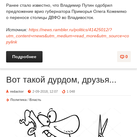
Ранее стало известно, что Владимир Путин одобрил
предложение врио губернатора Приморья Олега Кожемяко
о переносе столицы ДВФО во Владивосток.
Источник:
https://news.rambler.ru/politics/41425012/?
utm_content=rnews&utm_medium=read_more&utm_source=co
pylink
Подробнее
0
Вот такой дурдом, друзья...
redactor
2-09-2018, 12:07
1 048
Политика
/
Власть