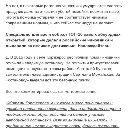
Но нет, в некоторых регионах чиновники умудряются сделать
праздник даже из открытия убогой помойки, несмотря на то,
что эта помойка устарела и не соответствует никаким
современным нормам, и что сейчас так нигде не делают.
Специально для вас я собрал ТОП-10 самых абсурдных
открытий, которые делали российские чиновники и
выдавали за великое достижение. Наслаждайтесь!
1.
В 2015 году в селе Корткерос республики Коми чиновники
открыли невидимую остановку. На открытии присутствовали
помощник-консультант главы района Анатолий Кулаков,
заместитель главы администрации Светлана Можайская. За
«остановку» выдали вот эту бетонную плиту:
Все это комментировалось так же торжественно:
«Жители Корткероса, в их числе много пенсионеров и
граждан преклонного возраста, давно поднимали вопрос о
необходимости обустройства на данном участке
автобусной остановки. Взяв во внимание их жалобы и
предложения, нынче в короткие сроки удалось выполнить