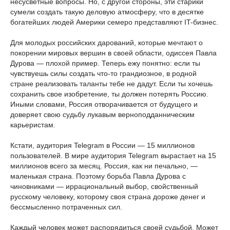
несусветные вопросы. Но, с другой стороны, эти старики
сумели создать такую деловую атмосферу, что в десятке
богатейших людей Америки семеро представляют IT-бизнес.
Для молодых российских дарований, которые мечтают о
покорении мировых вершин в своей области, одиссея Павла
Дурова — плохой пример. Теперь ежу понятно: если ты
чувствуешь силы создать что-то грандиозное, в родной
стране реализовать таланты тебе не дадут. Если ты хочешь
сохранить свое изобретение, ты должен потерять Россию.
Иными словами, Россия отворачивается от будущего и
доверяет свою судьбу лукавым верноподданническим
карьеристам.
Кстати, аудитория Telegram в России — 15 миллионов
пользователей. В мире аудитория Telegram вырастает на 15
миллионов всего за месяц. Россия, как ни печально, —
маленькая страна. Поэтому борьба Павла Дурова с
чиновниками — иррациональный выбор, свойственный
русскому человеку, которому своя страна дороже денег и
бессмысленно потраченных сил.
Каждый человек может распорядиться своей судьбой. Может