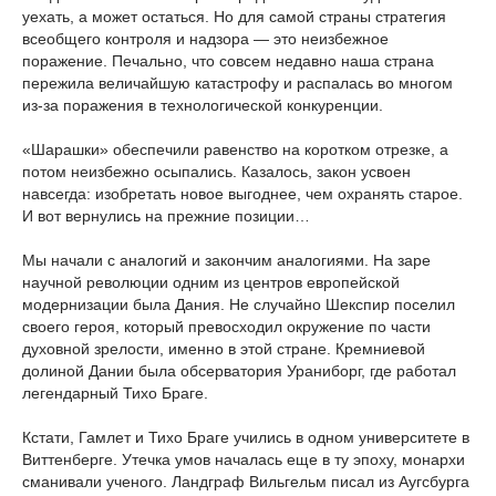
уехать, а может остаться. Но для самой страны стратегия
всеобщего контроля и надзора — это неизбежное
поражение. Печально, что совсем недавно наша страна
пережила величайшую катастрофу и распалась во многом
из-за поражения в технологической конкуренции.
«Шарашки» обеспечили равенство на коротком отрезке, а
потом неизбежно осыпались. Казалось, закон усвоен
навсегда: изобретать новое выгоднее, чем охранять старое.
И вот вернулись на прежние позиции…
Мы начали с аналогий и закончим аналогиями. На заре
научной революции одним из центров европейской
модернизации была Дания. Не случайно Шекспир поселил
своего героя, который превосходил окружение по части
духовной зрелости, именно в этой стране. Кремниевой
долиной Дании была обсерватория Ураниборг, где работал
легендарный Тихо Браге.
Кстати, Гамлет и Тихо Браге учились в одном университете в
Виттенберге. Утечка умов началась еще в ту эпоху, монархи
сманивали ученого. Ландграф Вильгельм писал из Аугсбурга