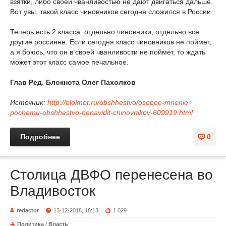
взятки, либо своей чванливостью не дают двигаться дальше.
Вот увы, такой класс чиновников сегодня сложился в России.
Теперь есть 2 класса: отдельно чиновники, отдельно все
другие россияне. Если сегодня класс чиновников не поймет,
а я боюсь, что он в своей чванливости не поймет, то ждать
может этот класс самое печальное.
Глав Ред. Блокнота Олег Пахолков
Источник:
http://bloknot.ru/obshhestvo/osoboe-mnenie-
pochemu-obshhestvo-nenavidit-chinovnikov-609919.html
Подробнее
0
Столица ДВФО перенесена во
Владивосток
redactor
13-12-2018, 18:13
1 029
Политика
/
Власть