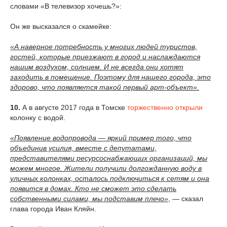
словами «В телевизор хочешь?»:
Он же высказался о скамейке:
«А наверное потребность у многих людей туристов,
гостей, которые приезжают в город и наслаждаются
нашим воздухом, солнцем. И не всегда они хотят
заходить в помещение. Поэтому для нашего города, это
здорово, что появляется такой первый арт-объект».
10.
А в августе 2017 года в Томске
торжественно открыли
колонку с водой.
«Появление водопровода — яркий пример того, что
объединив усилия, вместе с депутатами,
представителями ресурсоснабжающих организаций, мы
можем многое. Жители получили долгожданную воду в
уличных колонках, осталось подключиться к сетям и она
появится в домах. Кто не сможет это сделать
собственными силами, мы подставим плечо»
, — сказал
глава города Иван Кляйн.