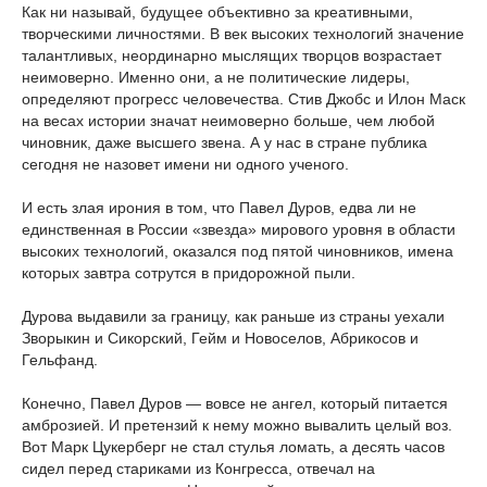
Как ни называй, будущее объективно за креативными,
творческими личностями. В век высоких технологий значение
талантливых, неординарно мыслящих творцов возрастает
неимоверно. Именно они, а не политические лидеры,
определяют прогресс человечества. Стив Джобс и Илон Маск
на весах истории значат неимоверно больше, чем любой
чиновник, даже высшего звена. А у нас в стране публика
сегодня не назовет имени ни одного ученого.
И есть злая ирония в том, что Павел Дуров, едва ли не
единственная в России «звезда» мирового уровня в области
высоких технологий, оказался под пятой чиновников, имена
которых завтра сотрутся в придорожной пыли.
Дурова выдавили за границу, как раньше из страны уехали
Зворыкин и Сикорский, Гейм и Новоселов, Абрикосов и
Гельфанд.
Конечно, Павел Дуров — вовсе не ангел, который питается
амброзией. И претензий к нему можно вывалить целый воз.
Вот Марк Цукерберг не стал стулья ломать, а десять часов
сидел перед стариками из Конгресса, отвечал на