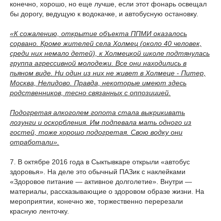
конечно, хорошо, но еще лучше, если этот фонарь освещал
бы дорогу, ведущую к водокачке, и автобусную остановку.
«К сожалению, открытие объекта ППМИ оказалось
сорвано. Кроме жителей села Холмец (около 40 человек,
среди них немало детей), к Холмецкой школе подтянулась
группа агрессивной молодежи. Все они находились в
пьяном виде. Ни один из них не живет в Холмеце - Питер,
Москва, Нелидово. Правда, некоторые имеют здесь
родственников, тесно связанных с оппозицией.
Подогретая алкоголем гопота стала выкрикивать
лозунги и оскорбления. Им подпевала мать одного из
гостей, тоже хорошо подогретая. Свою водку они
отработали».
7. В октябре 2016 года в Сыктывкаре открыли «автобус
здоровья». На деле это обычный ПАЗик с наклейками
«Здоровое питание — активное долголетие». Внутри —
материалы, рассказывающие о здоровом образе жизни. На
мероприятии, конечно же, торжественно перерезали
красную ленточку.