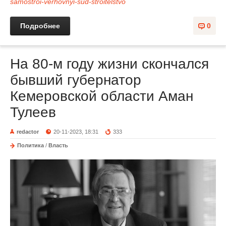
samostroi-verhovnyi-sud-stroitelstvo
Подробнее
0
На 80-м году жизни скончался
бывший губернатор
Кемеровской области Аман
Тулеев
redactor
20-11-2023, 18:31
333
Политика
/
Власть