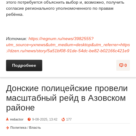
этого потребуется объяснить выбор и, возможно, получить
согласие регионального уполномоченного по правам
ребёнка.
Источник:
https://regnum.ru/news/3982555?
utm_source=yxnews&utm_medium=desktop&utm_referrer=https
://dzen.ru/news/story/5a51bf08-91de-54dc-be82-b02166c421e9
Подробнее
0
Донские полицейские провели
масштабный рейд в Азовском
районе
redactor
9-08-2025, 13:42
177
Политика
/
Власть