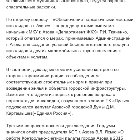
заключившего муниципальный контракт, ведутся охранно-
спасательные раскопки.
По второму вопросу – «Обеспечение парковочными местами
инвалидов в г. Азове» – перед депутатами выступил
начальник МКУ г. Азова «Департамент ЖКХ» Р.И. Ткаченко,
который отчитался о мерах, принимаемых Администрацией
г. Азова для создания условий беспрепятственного доступа
инвалидов и других маломобильных групп населения к
объектам и услугам.
В частности, докладчик отметил усиление контроля со
стороны горадминистрации за соблюдением
соответствующих строительных норм и правил при
возведении жилья и объектов городской инфраструктуры.
Заметим, что одним из первых к решению вопроса о
парковках для инвалидов, озвученного в эфире ТК «Пульс»,
подключился депутат Азовской городской Думы Д.М.
Картамышев(«Единая Россия»).
Третьим вопросом повестки дня заседания Гордумы
значился отчёт председателя КСП г. Азова В.Л. Ясько «О
работе Контрольно-счётной палаты города Азова в 2015