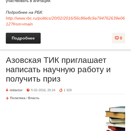
участвовать в агитации.
Подробнее на РБК:
http://www.rbc.ru/politics/20/02/2016/56c86e8c9a794762639e06
12?from=main
Подробнее
0
Азовская ТИК приглашает
написать научную работу и
получить приз
redactor
5-02-2016, 20:24
1 329
Политика
/
Власть