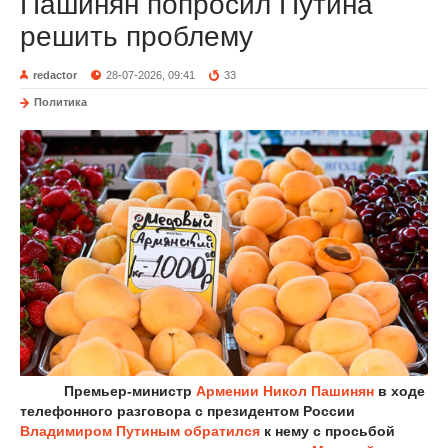
Пашинян попросил Путина
решить проблему
redactor
28-07-2026, 09:41
33
Политика
Премьер-министр
Армении
Никол Пашинян
в ходе
телефонного разговора с президентом России
Владимиром Путиным
обратился
к нему с просьбой