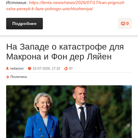
Источник:
https://lenta.news/news/2026/07/17/iran-prigrozil-
ssha-pereyti-k-faze-polnogo-unichtozheniya/
Подробнее
0
На Западе о катастрофе для
Макрона и Фон дер Ляйен
redactor
15-07-2026, 17:10
97
Политика