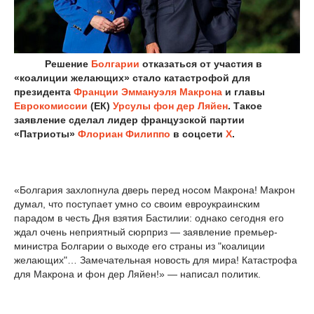
Решение
Болгарии
отказаться от участия в
«коалиции желающих» стало катастрофой для
президента
Франции
Эммануэля Макрона
и главы
Еврокомиссии
(ЕК)
Урсулы фон дер Ляйен
. Такое
заявление сделал лидер французской партии
«Патриоты»
Флориан Филиппо
в соцсети
Х
.
«Болгария захлопнула дверь перед носом Макрона! Макрон
думал, что поступает умно со своим евроукраинским
парадом в честь Дня взятия Бастилии: однако сегодня его
ждал очень неприятный сюрприз — заявление премьер-
министра Болгарии о выходе его страны из "коалиции
желающих"… Замечательная новость для мира! Катастрофа
для Макрона и фон дер Ляйен!» — написал политик.