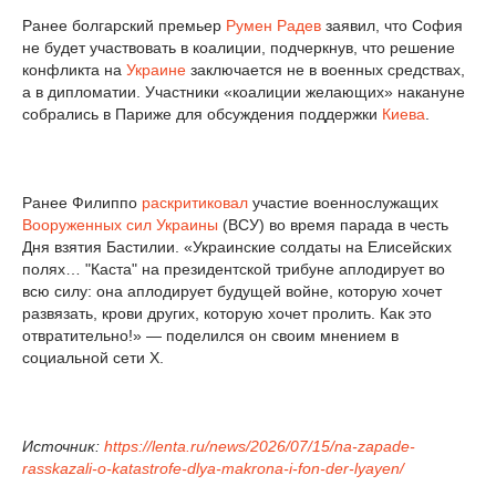
Ранее болгарский премьер
Румен Радев
заявил, что София
не будет участвовать в коалиции, подчеркнув, что решение
конфликта на
Украине
заключается не в военных средствах,
а в дипломатии. Участники «коалиции желающих» накануне
собрались в Париже для обсуждения поддержки
Киева
.
Ранее Филиппо
раскритиковал
участие военнослужащих
Вооруженных сил Украины
(ВСУ) во время парада в честь
Дня взятия Бастилии. «Украинские солдаты на Елисейских
полях… "Каста" на президентской трибуне аплодирует во
всю силу: она аплодирует будущей войне, которую хочет
развязать, крови других, которую хочет пролить. Как это
отвратительно!» — поделился он своим мнением в
социальной сети X.
Источник:
https://lenta.ru/news/2026/07/15/na-zapade-
rasskazali-o-katastrofe-dlya-makrona-i-fon-der-lyayen/