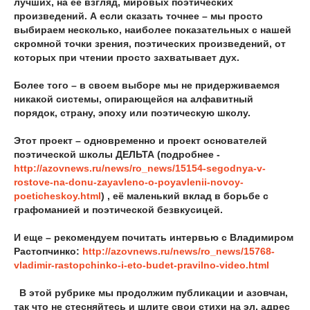
лучших, на её взгляд, мировых поэтических
произведений. А если сказать точнее – мы просто
выбираем несколько, наиболее показательных с нашей
скромной точки зрения, поэтических произведений, от
которых при чтении просто захватывает дух.
Более того – в своем выборе мы не придерживаемся
никакой системы, опирающейся на алфавитный
порядок, страну, эпоху или поэтическую школу.
Этот проект – одновременно и проект основателей
поэтической школы ДЕЛЬТА (подробнее -
http://azovnews.ru/news/ro_news/15154-segodnya-v-
rostove-na-donu-zayavleno-o-poyavlenii-novoy-
poeticheskoy.html
) , её маленький вклад в борьбе с
графоманией и поэтической безвкусицей.
И еще – рекомендуем почитать интервью с Владимиром
Растопчинко:
http://azovnews.ru/news/ro_news/15768-
vladimir-rastopchinko-i-eto-budet-pravilno-video.html
В этой рубрике мы продолжим публикации и азовчан,
так что не стесняйтесь и шлите свои стихи на эл. адрес