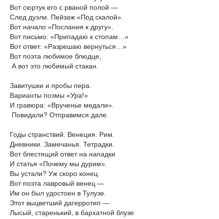
Вот сюртук его с рваной полой —
След дуэли. Пейзаж «Под скалой».
Вот начало «Послания к другу».
Вот письмо: «Припадаю к стопам…»
Вот ответ: «Разрешаю вернуться…»
Вот поэта любимое блюдце,
А вот это любимый стакан.
Завитушки и пробы пера.
Варианты поэмы «Ура!»
И гравюра: «Врученье медали».
Повидали? Отправимся дале.
Годы странствий. Венеция. Рим.
Дневники. Замечанья. Тетрадки.
Вот блестящий ответ на нападки
И статья «Почему мы дурим».
Вы устали? Уж скоро конец.
Вот поэта лавровый венец —
Им он был удостоен в Тулузе.
Этот выцветший дагерротип —
Лысый, старенький, в бархатной блузе