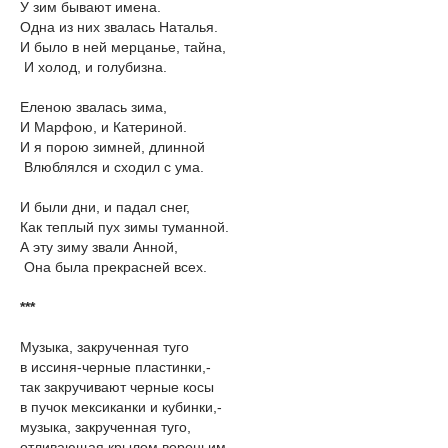
У зим бывают имена.
Одна из них звалась Наталья.
И было в ней мерцанье, тайна,
И холод, и голубизна.
Еленою звалась зима,
И Марфою, и Катериной.
И я порою зимней, длинной
Влюблялся и сходил с ума.
И были дни, и падал снег,
Как теплый пух зимы туманной.
А эту зиму звали Анной,
Она была прекрасней всех.
***
Музыка, закрученная туго
в иссиня-черные пластинки,-
так закручивают черные косы
в пучок мексиканки и кубинки,-
музыка, закрученная туго,
отливающая крылом вороньим,-