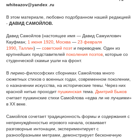
whiteazov@yandex .ru
В этом материале, любовно подобранном нашей редакцией
-
ДАВИД САМОЙЛОВ.
Давид Самойлов (настоящее имя — Давид Самуилович
Кауфман;
1 июня
1920
,
Москва
—
23 февраля
1990
,
Таллин
) —
советский
поэт
и переводчик. Один из
крупнейших представителей
поколения поэтов
, которые со
студенческой скамьи ушли на фронт.
В лирико-философских сборниках Самойлова много
сюжетных стихов о военных годах, современном поколении,
о назначении искусства, на исторические темы. Через них
красной нитью проходит
пушкинская
тема.
Дмитрий Быков
считает пушкинские стихи Самойлова «едва ли не лучшими»
в XX веке.
Самойлов сочетает традиционность формы и содержания с
непринуждённостью игрового начала, осваивает
разговорные интонации, экспериментирует с
разнообразными метрами, демонстрирует бесконечную