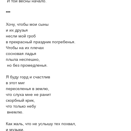
И той весны начало.
***
Хочу, чтобы мои сыны
и их друзья
несли мой гроб
в прекрасный праздник погребенья.
Чтобы на их плечах
сосновая ладья
плыла неспешно,
но без промедленья.
Я буду горд и счастлив
в этот миг
переселенья в землю,
что слуха мне не ранит
скорбный крик,
что только небу
внемлю.
Как жаль, что не услышу тех похвал,
и музыки,