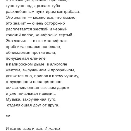
тупо-тупо подыгрывает туба
расхлябанным пунктирам контрабаса.
Это значит — можно все, что можно,
это значит — очень осторожно
расплетается жесткий и черный
конский волос, канифолью тертый.
Это значит — в визге канифоли
приближающаяся поневоле,
обнимаемая против воли,
понукаемая еле-еле
в папиросном дыме, в алкоголе
желтом, выпученном и прозрачном,
движется она, припав к плечу чужому,
отчужденно и ненапряженно,
осчастливленная высшим даром
и уже печальная навеки…
Музыка, закрученная туго,
отделяющая друг от друга.
***
И жалко всех и вся. И жалко