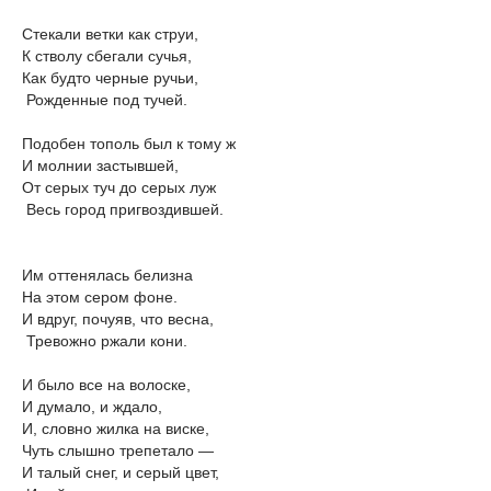
Стекали ветки как струи,
К стволу сбегали сучья,
Как будто черные ручьи,
Рожденные под тучей.
Подобен тополь был к тому ж
И молнии застывшей,
От серых туч до серых луж
Весь город пригвоздившей.
Им оттенялась белизна
На этом сером фоне.
И вдруг, почуяв, что весна,
Тревожно ржали кони.
И было все на волоске,
И думало, и ждало,
И, словно жилка на виске,
Чуть слышно трепетало —
И талый снег, и серый цвет,