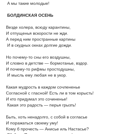
А мы такие молодые!
БОЛДИНСКАЯ ОСЕНЬ
Везде холера, всюду карантины,
И отпущенья вскорости не жди.
А перед ним пространные картины
И в скудных окнах долгие дожди.
Но почему-то сны его воздушны,
И словно в детстве — бормотанье, вздор.
И почему-то рифмы простодушны,
И мысль ему любая не в укор.
Какая мудрость в каждом сочлененье
Согласной с гласной! Есть ли в том корысть!
И кто придумал это сочиненье!
Какая это радость — перья грызть!
Быть, хоть ненадолго, с собой в согласье
И поражаться своему уму!
Кому б прочесть — Анисье иль Настасье?