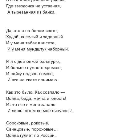
Где звездочка не уставная,
А вырезанная из банки.
Да, это я на белом свете,
Худой, веселый и задорный.
И у меня табак в кисете,
И у меня мундштук наборный.
И я с девчонкой балагурю,
И больше нужного хромаю,
И пайку надвое ломаю,
И все на свете понимаю.
Как это было! Как совпало —
Война, беда, мечта и юность!
И это все в меня запало
И лишь потом во мне очнулось!..
Сороковые, роковые,
Свинцовые, пороховые…
Война гуляет по России,