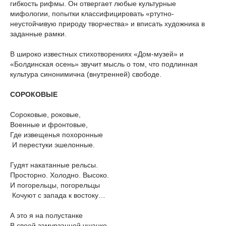
гибкость рифмы. Он отвергает любые культурные
мифологии, попытки классифицировать «ртутно-
неустойчивую природу творчества» и вписать художника в
заданные рамки.
В широко известных стихотворениях «Дом-музей» и
«Болдинская осень» звучит мысль о том, что подлинная
культура синонимична (внутренней) свободе.
СОРОКОВЫЕ
Сороковые, роковые,
Военные и фронтовые,
Где извещенья похоронные
И перестуки эшелонные.
Гудят накатанные рельсы.
Просторно. Холодно. Высоко.
И погорельцы, погорельцы
Кочуют с запада к востоку…
А это я на полустанке
В своей замурзанной ушанке,