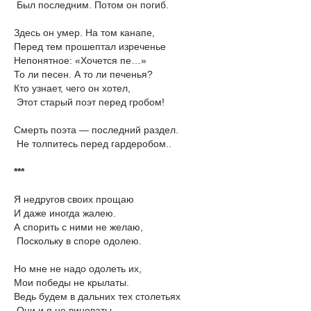
Был последним. Потом он погиб.
Здесь он умер. На том канапе,
Перед тем прошептал изреченье
Непонятное: «Хочется пе…»
То ли песен. А то ли печенья?
Кто узнает, чего он хотел,
Этот старый поэт перед гробом!
Смерть поэта — последний раздел.
Не толпитесь перед гардеробом..
***
Я недругов своих прощаю
И даже иногда жалею.
А спорить с ними не желаю,
Поскольку в споре одолею.
Но мне не надо одолеть их,
Мои победы не крылаты.
Ведь будем в дальних тех столетьях
Они и я не виноваты.