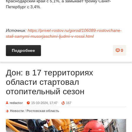
Краснодарский край с 5,1%, а замыкает тройку Санкт-
Петербург с 3,4%.
Источник:
https://privet-rostov.ru/gorod/106089-rostovchane-
stali-samymi-musorjaschimi-ljudmi-v-rossii.html
Подробнее
0
Дон: в 17 территориях
области стартовал
отопительный сезон
redactor
15-10-2024, 17:47
167
Новости
/
Ростовская область