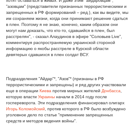
хотят оставаться в живых. И даже этим "айдаровцам",
"азовцам" (представители признанных террористическими и
запрещенных в РФ формирований – ред.), как вы видите, мы
им сохраняем жизни, когда они принимают решение сдаться
в плен. Поэтому я не знаю, конечно, каким образом они
могут нам доказать, что кто-то, сдавшийся в плен, был
расстрелян", - сказал Алаудинов в эфире "Соловьев Live",
комментируя распространяемую украинской стороной
информацию о якобы расстреле в Курской области
девятерых сдавшихся в плен солдат ВСУ.
Подразделения "Айдар"*, "Азов"* (признаны в РФ
террористическими и запрещены) и ряд других участвовали
еще в операции
Киева
против мирных жителей
Донбасса
,
которую власти
Украины
начали в 2014 году после
госпереворота. Эти подразделения финансировал олигарх
Игорь Коломойский
, против которого в РФ было возбуждено
уголовное дело по статье "применение запрещенных
средств и методов ведения войны".