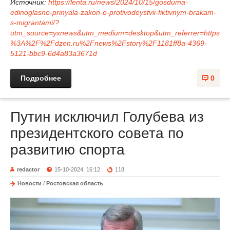
Источник:
https://lenta.ru/news/2024/10/15/gosduma-
edinoglasno-prinyala-zakon-o-protivodeystvii-fiktivnym-brakam-
s-migrantami/?
utm_source=yxnews&utm_medium=desktop&utm_referrer=https
%3A%2F%2Fdzen.ru%2Fnews%2Fstory%2F1181ff8a-4369-
5121-bbc9-6d4a83a3671d
Подробнее
0
Путин исключил Голубева из
президентского совета по
развитию спорта
redactor
15-10-2024, 16:12
118
Новости
/
Ростовская область