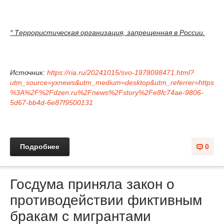
* Террористическая организация, запрещенная в России.
Источник:
https://ria.ru/20241015/svo-1978098471.html?
utm_source=yxnews&utm_medium=desktop&utm_referrer=https
%3A%2F%2Fdzen.ru%2Fnews%2Fstory%2Fe8fc74ae-9806-
5d67-bb4d-6e87f9500131
Подробнее
0
Госдума приняла закон о
противодействии фиктивным
бракам с мигрантами