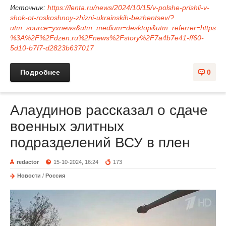
Источник:
https://lenta.ru/news/2024/10/15/v-polshe-prishli-v-
shok-ot-roskoshnoy-zhizni-ukrainskih-bezhentsev/?
utm_source=yxnews&utm_medium=desktop&utm_referrer=https
%3A%2F%2Fdzen.ru%2Fnews%2Fstory%2F7a4b7e41-ff60-
5d10-b7f7-d2823b637017
Подробнее
0
Алаудинов рассказал о сдаче
военных элитных
подразделений ВСУ в плен
redactor
15-10-2024, 16:24
173
Новости
/
Россия