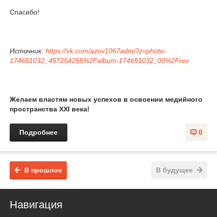
Спасибо!
Источник:
https://vk.com/azov1067admi?z=photo-
174651032_457254255%2Falbum-174651032_00%2Frev
Желаем властям новых успехов в освоении медийного
пространства XXI века!
Подробнее
0
В прошлое
В будущее
Навигация