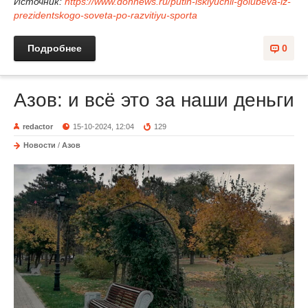
Источник:
https://www.donnews.ru/putin-isklyuchil-golubeva-iz-
prezidentskogo-soveta-po-razvitiyu-sporta
Подробнее
0
Азов: и всё это за наши деньги
redactor
15-10-2024, 12:04
129
Новости
/
Азов