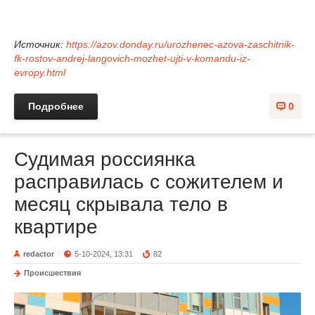
Источник:
https://azov.donday.ru/urozhenec-azova-zaschitnik-
fk-rostov-andrej-langovich-mozhet-ujti-v-komandu-iz-
evropy.html
Подробнее
0
Судимая россиянка
расправилась с сожителем и
месяц скрывала тело в
квартире
redactor
5-10-2024, 13:31
82
Происшествия