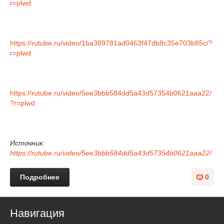
r=plwd
https://rutube.ru/video/1ba389781ad0463f47db8c35e703b85c/?
r=plwd
https://rutube.ru/video/5ee3bbb584dd5a43d57354b0621aaa22/
?r=plwd
Источник:
https://rutube.ru/video/5ee3bbb584dd5a43d57354b0621aaa22/
Подробнее
0
Навигация