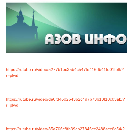
https://rutube.ru/video/5277b1ec35b4c547fe416db41fd01fb8/?
r=plwd
https://rutube.ru/video/de0fd460264362c4d7b73b13f18c03ab/?
r=plwd
https://rutube.ru/video/85e706c8fb39cb27846cc2488acc6c54/?