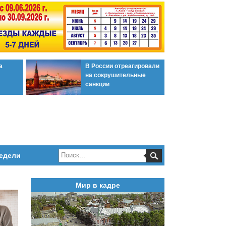
а
В России отреагировали
на сокрушительные
санкции
едели
Мир в кадре