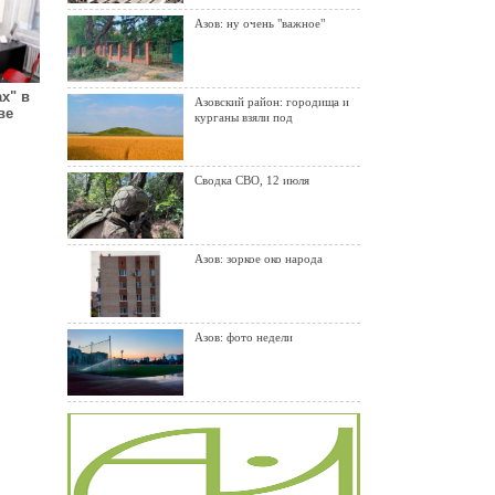
Азов: ну очень "важное"
х" в
Азовский район: городища и
ве
курганы взяли под
Сводка СВО, 12 июля
Азов: зоркое око народа
Азов: фото недели