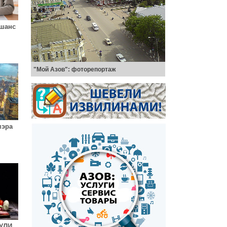
 шанс
"Мой Азов": фоторепортаж
мэра
УЛИ