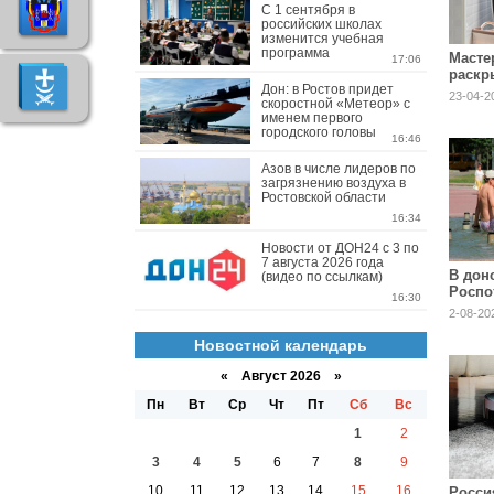
С 1 сентября в
российских школах
изменится учебная
программа
Масте
17:06
раскр
Дон: в Ростов придет
исчез
23-04-2
скоростной «Метеор» с
после
именем первого
городского головы
16:46
Азов в числе лидеров по
загрязнению воздуха в
Ростовской области
16:34
Новости от ДОН24 с 3 по
7 августа 2026 года
В дон
(видео по ссылкам)
Роспо
16:30
объяс
2-08-20
купан
Новостной календарь
«
Август 2026 »
Пн
Вт
Ср
Чт
Пт
Сб
Вс
1
2
3
4
5
6
7
8
9
10
11
12
13
14
15
16
Росси