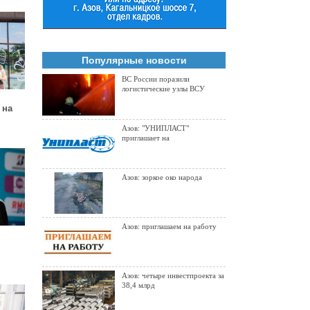
Популярные новости
ВС России поразили
логистические узлы ВСУ
 на
чтобы
Азов: "УНИПЛАСТ"
приглашает на
Азов: зоркое око народа
Азов: приглашаем на работу
Азов: четыре инвестпроекта за
38,4 млрд