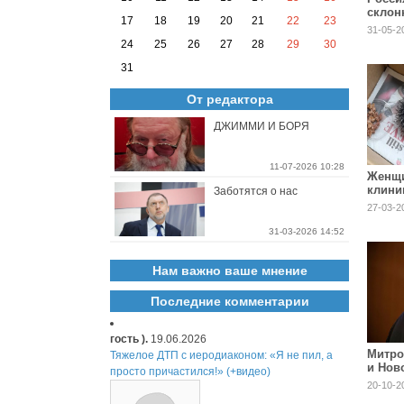
склон
17
18
19
20
21
22
23
робот
31-05-2
24
25
26
27
28
29
30
31
От редактора
ДЖИММИ И БОРЯ
11-07-2026 10:28
Женщи
клини
Заботятся о нас
заста
27-03-2
хохот
31-03-2026 14:52
Нам важно ваше мнение
Последние комментарии
гость ).
19.06.2026
Митро
Тяжелое ДТП с иеродиаконом: «Я не пил, а
и Нов
просто причастился!» (+видео)
Мерку
20-10-2
борьб