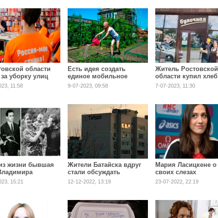
товской области
Есть идея создать
Житель Ростовской
 за уборку улиц
единое мобильное
области купил хлеб
т талоны в
приложение для всех
сто тысяч рублей, 
023, 11:58
9-07-2023, 09:58
7-07-2023, 11:30
ые магазины
дачников России
раздать бесплатно
из жизни бывшая
Жители Батайска вдруг
Мария Ласицкене о
Владимира
стали обсуждать
своих слезах
кого - Людмила
надпись на доме
023, 15:21
12-12-2022, 13:19
23-07-2022, 22:19
ова