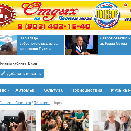
На Западе
Лавров ответил н
забеспокоились из-за
амбиции Мерца
заявления Путина
Личный кабинет
:
Вход
Добавить новость
тво
АЭтоМы!
Культура
Происшествия
Музыка н
Азовская Газета.ru
/
Политика
/ Народ