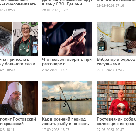
ны очеловечивать
в зону СВО. Где они
29-12-2024, 17:16
ы-пылесосы
служат на самом деле?
025, 08:58
28-01-2025, 15:39
на принесла в
Что нельзя говорить при
Вибратор и борьба 
ку больного ежа и
разговоре с
сосульками
вила ветеринаров
мошенниками?
024, 18:30
2-02-2024, 11:07
22-11-2023, 17:35
ать
полит Ростовский
Как в осенний период
Ростовчанин собра
очеркасский
ловить рыбу и не сесть
коллекцию из трех
рий о способах
в тюрьму, рассказал
тысяч дисков
023, 10:11
17-09-2023, 16:07
27-07-2023, 10:37
ы с унынием
ростовский рыбак