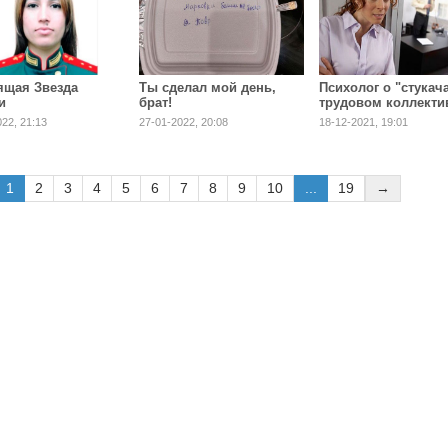
ящая Звезда
Ты сделал мой день,
Психолог о "стукача
и
брат!
трудовом коллекти
022, 21:13
27-01-2022, 20:08
18-12-2021, 19:01
1
2
3
4
5
6
7
8
9
10
...
19
→