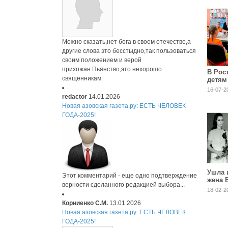
Можно сказать,нет бога в своем отечестве,а
другие слова это бесстыдно,так пользоваться
своим положением и верой
прихожан.Пьянство,это нехорошо
В Рос
священникам.
детям
выдаю
16-07-2
местн
redactor
14.01.2026
Новая азовская газета.ру: ЕСТЬ ЧЕЛОВЕК
ГОДА-2025!
Ушла 
Этот комментарий - еще одно подтверждение
жена 
верности сделанного редакцией выбора...
Высоц
18-02-2
Абрам
Корниенко С.М.
13.01.2026
Новая азовская газета.ру: ЕСТЬ ЧЕЛОВЕК
ГОДА-2025!