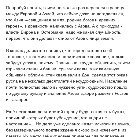
Попробуй понять, зачем несколько раз переносят границу
между Европой и Азией, что сейчас даже не догадаешься,
что Азия -«священная земля, родина богов и древних
героев», в древности начиналась с Азова. А с приходом к
власти Бирона и Остермана, надо же какая случайность,
первое, что они делают - стирают Азов с лица земли.
В книгах деликатно напишут, что город потерял своё
торговое, экономическое и политическое значение, только
забудут указать почему. Правильно, трудно объяснить, зачем
взрывали стены и башни, срывали валы, а их каменную
обшивку и обломки стен сваливали в Дон, сделав этот рукав
русла на несколько десятилетий несудоходным. Население
почти полностью было вынуждено уйти, судоходство пошло
по другому рукаву и значение Азова вскоре разделят Ростов
и Таганрог.
Ещё несколько десятилетий страну будут сотрясать бунты,
причиной которых будет убеждение, что «цари не
настоящие»... Но дело уже сделано: «азы» исчезли из языка,
без материального подтверждения скоро они исчезнут и из
памяти. Их место займут новые примеры для подражания.