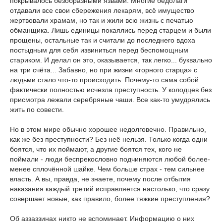
покрывалось безобразными язвами. Многие бедолаги
отдавали все свои сбережения лекарям, всё имущество
жертвовали храмам, но так и жили всю жизнь с печатью
обманщика. Лишь единицы покаялись перед старцем и были
прощены, остальные так и считали до последнего вдоха
постыдным для себя извиниться перед беспомощным
стариком. И делал он это, оказывается, так легко... буквально
на три счёта... Забавно, но при жизни «горного старца» с
людьми стало что-то происходить. Почему-то сама собой
фактически полностью исчезла преступность. У колодцев без
присмотра лежали серебряные чаши. Все как-то умудрялись
жить по совести.
Но в этом мире обычно хорошее недолговечно. Правильно,
как же без преступности? Без неё нельзя. Только когда одни
боятся, что их поймают, а другие боятся тех, кого не
поймали - люди беспрекословно подчиняются любой более-
менее сплочённой шайке. Чем больше страх - тем сильнее
власть. А вы, правда, не знаете, почему после отбытия
наказания каждый третий исправляется настолько, что сразу
совершает новые, как правило, более тяжкие преступления?
Об аззаззинах никто не вспоминает. Информацию о них