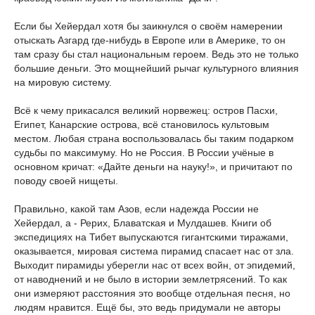
Если бы Хейердал хотя бы заикнулся о своём намерении
отыскать Азгард где-нибудь в Европе или в Америке, то он
там сразу бы стал национальным героем. Ведь это не только
большие деньги. Это мощнейший рычаг культурного влияния
на мировую систему.
Всё к чему прикасался великий норвежец: остров Пасхи,
Египет, Канарские острова, всё становилось культовым
местом. Любая страна воспользовалась бы таким подарком
судьбы по максимуму. Но не Россия. В России учёные в
основном кричат: «Дайте деньги на науку!», и причитают по
поводу своей нищеты.
Правильно, какой там Азов, если надежда России не
Хейердал, а - Рерих, Блаватская и Мулдашев. Книги об
экспедициях на Тибет выпускаются гигантскими тиражами,
оказывается, мировая система пирамид спасает нас от зла.
Выходит пирамиды уберегли нас от всех войн, от эпидемий,
от наводнений и не было в истории землетрясений. То как
они измеряют расстояния это вообще отдельная песня, но
людям нравится. Ещё бы, это ведь придумали не авторы