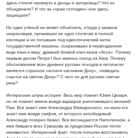
здесь стояли насмерть и донцы и запорожцы? Что их
объединило? И что за «храм господен» они здесь
защищали?
Ни один учёный не может объяснить, откуда у казаков-
некрасовцев, проживших не одно столетие в полной
изоляции и не попавших под идеологический каток
государственной машины, сохранивших в первозданном
виде язык и веру, древний боевой клич казов «Асса». Почему
первым делом Петра I был именно поход на Азов. Почему
обоснованием всех древних русских походов в летописях
является странное «испити шеломом Дону», «изведать
счастья на святом Дону»? С чего он для русских святая
река?
Интересная штука история. Весь мир помнит Юлия Цезаря,
но не помнит имени вождя варваров уничтожившего великий
Рим. Все знают имя Александра Македонского, но мало кто
знает имя вождя скифов, от которого непобедимый
Александр позорно бежал. Все восхищаются Наполеоном, а
имя бившего всех Суворова за пределами России почти
неизвестно. Интересный факт: после попытки восстановить