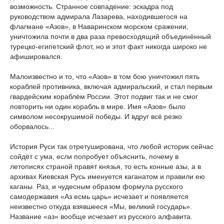
возможность. Странное совпадение: эскадра под
руководством адмирала Лазарева, находившегося на
флагмане «Азов», в Наваринском морском сражении,
уничтожила почти в два раза превосходящий объединённый
турецко-египетский флот, но и этот факт никогда широко не
афишировался.
Малоизвестно и то, что «Азов» в том бою уничтожил пять
кораблей противника, включая адмиральский, и стал первым
гвардейским кораблём России. Этот подвиг так и не смог
повторить ни один корабль в мире. Имя «Азов» было
символом несокрушимой победы. И вдруг всё резко
оборвалось...
История Руси так отретуширована, что любой историк сейчас
сойдёт с ума, если попробует объяснить, почему в
летописях страной правят князья, то есть конные азы, а в
архивах Киевская Русь именуется каганатом и правили ею
каганы. Раз, и чудесным образом формула русского
самодержавия «Аз есмь царь» исчезает и появляется
неизвестно откуда взявшееся «Мы, великий государь».
Название «аз» вообще исчезает из русского алфавита.