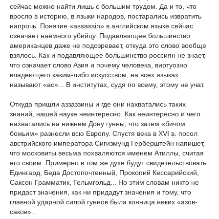
сейчас можно найти лишь с большим трудом. Да и то, что
вросло в историю, в языки народов, постарались извратить
напрочь. Понятие «assassin» в английском языке сейчас
означает наёмного убийцу. Подавляющее большинство
американцев даже не подозревает, откуда это слово вообще
взялось. Как и подавляющее большинство россиян не знает,
что означает слово Азия и почему человека, виртуозно
владеющего каким-либо искусством, на всех языках
называют «ас»... В институтах, судя по всему, этому не учат.
Откуда пришли аззаззины и где они нахватались таких
знаний, нашей науке неинтересно. Как неинтересно и чего
нахватались на нижнем Дону гунны, что затем «бичом
божьим» разнесли всю Европу. Спустя века в XVI в. посол
австрийского императора Сигизмунд Герберштейн напишет,
что московиты весьма похваляются именем Атиллы, считая
его своим. Примерно в том же духе будут свидетельствовать
Едингард, Беда Достопочтенный, Прокопий Кессарийский,
Саксон Грамматик, Гельмгольд... Но этим словам никто не
придаст значения, как ни придадут значения и тому, что
главной ударной силой гуннов была конница неких «азов-
саков»...