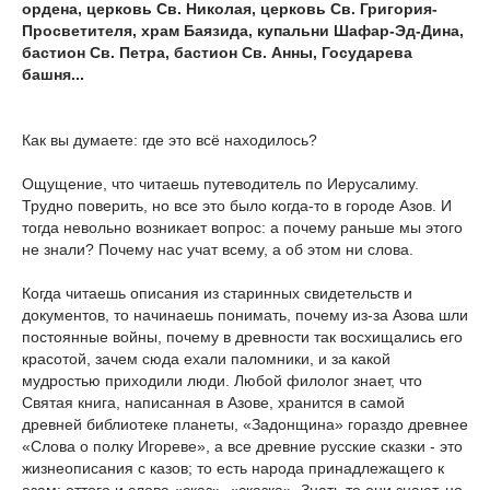
ордена, церковь Св. Николая, церковь Св. Григория-
Просветителя, храм Баязида, купальни Шафар-Эд-Дина,
бастион Св. Петра, бастион Св. Анны, Государева
башня...
Как вы думаете: где это всё находилось?
Ощущение, что читаешь путеводитель по Иерусалиму.
Трудно поверить, но все это было когда-то в городе Азов. И
тогда невольно возникает вопрос: а почему раньше мы этого
не знали? Почему нас учат всему, а об этом ни слова.
Когда читаешь описания из старинных свидетельств и
документов, то начинаешь понимать, почему из-за Азова шли
постоянные войны, почему в древности так восхищались его
красотой, зачем сюда ехали паломники, и за какой
мудростью приходили люди. Любой филолог знает, что
Святая книга, написанная в Азове, хранится в самой
древней библиотеке планеты, «Задонщина» гораздо древнее
«Слова о полку Игореве», а все древние русские сказки - это
жизнеописания с казов; то есть народа принадлежащего к