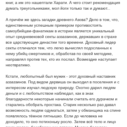
книг, а им это нашептали Харати. А чего стоит рекомендация
думать треугольниками, мол йоги только так и думают...
А причём же здесь загадки древнего Азова? Дело в том, что,
единственным успешным примером противостоять
самоубийцам-фанатикам в истории является уникальный
опыт средневековой секты аззаззинов, державших в страхе
все царствующие династии того времени. Духовный лидер
секты отличался тем, что легко вычислял подосланных к
нему убийц-смертников и, обработав по своей методике,
направлял против тех, кто их послал. Возмездие наступает
неотвратимо.
Кстати, любопытный был мужик - этот духовный наставник
аззаззинов. Под видом дервиша он выходил в поселения и с
интересом изучал людскую природу. Охотно дарил людям
деньги и с любопытством наблюдал, как в знак
благодарности некоторые начинали считать его дурачком и
старались обобрать простака. Старик несколько раз давал
возможность людям одуматься, затем у обманщика на спине
появлялось тёмное пятнышко. Если до человека не
доходило, то оно потихоньку росло. Затем всё тело и лицо