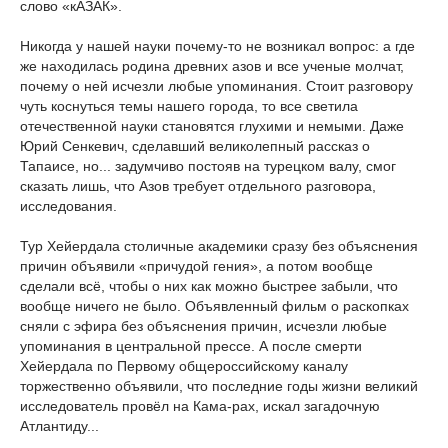
слово «кАЗАК».
Никогда у нашей науки почему-то не возникал вопрос: а где
же находилась родина древних азов и все ученые молчат,
почему о ней исчезли любые упоминания. Стоит разговору
чуть коснуться темы нашего города, то все светила
отечественной науки становятся глухими и немыми. Даже
Юрий Сенкевич, сделавший великолепный рассказ о
Тапаисе, но... задумчиво постояв на турецком валу, смог
сказать лишь, что Азов требует отдельного разговора,
исследования.
Тур Хейердала столичные академики сразу без объяснения
причин объявили «причудой гения», а потом вообще
сделали всё, чтобы о них как можно быстрее забыли, что
вообще ничего не было. Объявленный фильм о раскопках
сняли с эфира без объяснения причин, исчезли любые
упоминания в центральной прессе. А после смерти
Хейердала по Первому общероссийскому каналу
торжественно объявили, что последние годы жизни великий
исследователь провёл на Кама-рах, искал загадочную
Атлантиду...