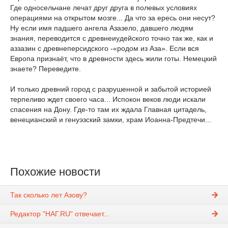
Где односельчане лечат друг друга в полевых условиях
операциями на открытом мозге... Да что за ересь они несут?
Ну если имя падшего ангела Азазело, давшего людям
знания, переводится с древнеиудейского точно так же, как и
аззазин с древнеперсидского -«родом из Аза». Если вся
Европа признаёт, что в древности здесь жили готы. Немецкий
знаете? Переведите.
И только древний город с разрушенной и забытой историей
терпеливо ждет своего часа... Испокон веков люди искали
спасения на Дону. Где-то там их ждала Главная цитадель,
венецианский и генуэзский замки, храм Иоанна-Предтечи...
Похожие новости
Так сколько лет Азову?
Редактор "НАГ.RU" отвечает...