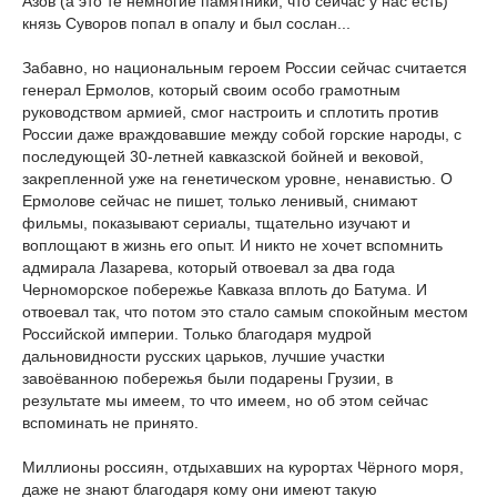
Азов (а это те немногие памятники, что сейчас у нас есть)
князь Суворов попал в опалу и был сослан...
Забавно, но национальным героем России сейчас считается
генерал Ермолов, который своим особо грамотным
руководством армией, смог настроить и сплотить против
России даже враждовавшие между собой горские народы, с
последующей 30-летней кавказской бойней и вековой,
закрепленной уже на генетическом уровне, ненавистью. О
Ермолове сейчас не пишет, только ленивый, снимают
фильмы, показывают сериалы, тщательно изучают и
воплощают в жизнь его опыт. И никто не хочет вспомнить
адмирала Лазарева, который отвоевал за два года
Черноморское побережье Кавказа вплоть до Батума. И
отвоевал так, что потом это стало самым спокойным местом
Российской империи. Только благодаря мудрой
дальновидности русских царьков, лучшие участки
завоёванною побережья были подарены Грузии, в
результате мы имеем, то что имеем, но об этом сейчас
вспоминать не принято.
Миллионы россиян, отдыхавших на курортах Чёрного моря,
даже не знают благодаря кому они имеют такую