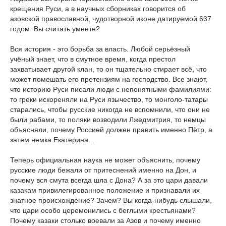
крещения Руси, а в научных сборниках говорится об
азовской православной, чудотворной иконе датируемой 637
годом. Вы считать умеете?
Вся история - это борьба за власть. Любой серьёзный
учёный знает, что в смутное время, когда престол
захватывает другой клан, то он тщательно стирает всё, что
может помешать его претензиям на господство. Все знают,
что историю Руси писали люди с непонятными фамилиями:
то греки искореняли на Руси язычество, то монголо-татары
старались, чтобы русские никогда не вспомнили, что они не
были рабами, то поляки возводили Лжедмитрия, то немцы
объясняли, почему Россией должен править именно Пётр, а
затем немка Екатерина...
Теперь официальная наука не может объяснить, почему
русские люди бежали от притеснений именно на Дон, и
почему вся смута всегда шла с Дона? А за это цари давали
казакам привилегированное положение и признавали их
знатное происхождение? Зачем? Вы когда-нибудь слышали,
что цари особо церемонились с беглыми крестьянами?
Почему казаки столько воевали за Азов и почему именно