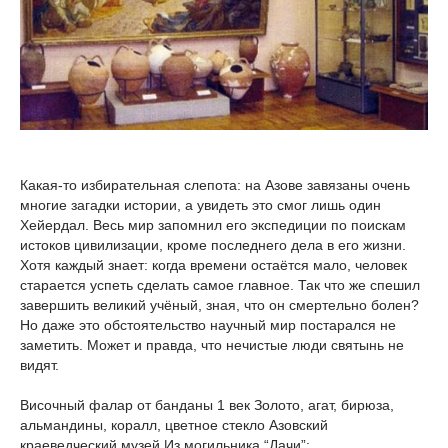
Какая-то избирательная слепота: на Азове завязаны очень
многие загадки истории, а увидеть это смог лишь один
Хейердал. Весь мир запомнил его экспедиции по поискам
истоков цивилизации, кроме последнего дела в его жизни.
Хотя каждый знает: когда времени остаётся мало, человек
старается успеть сделать самое главное. Так что же спешил
завершить великий учёный, зная, что он смертельно болен?
Но даже это обстоятельство научный мир постарался не
заметить. Может и правда, что нечистые люди святынь не
видят.
Височный фалар от банданы 1 век Золото, агат, бирюза,
альмандины, коралл, цветное стекло Азовский
краеведческий музей Из могильника “Дачи”: