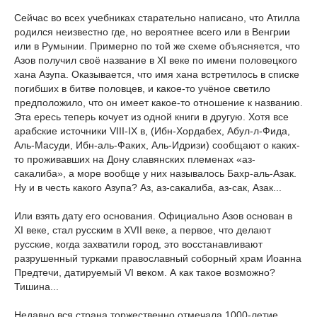
Сейчас во всех учебниках старательно написано, что Атилла
родился неизвестно где, но вероятнее всего или в Венгрии
или в Румынии. Примерно по той же схеме объясняется, что
Азов получил своё название в XI веке по имени половецкого
хана Азупа. Оказывается, что имя хана встретилось в списке
погибших в битве половцев, и какое-то учёное светило
предположило, что он имеет какое-то отношение к названию.
Эта ересь теперь кочует из одной книги в другую. Хотя все
арабские источники VIII-IX в, (Ибн-Хордабех, Абул-л-Фида,
Аль-Масуди, Ибн-аль-Факих, Аль-Идризи) сообщают о каких-
то проживавших на Дону славянских племенах «аз-
сакалиба», а море вообще у них называлось Бахр-аль-Азак.
Ну и в честь какого Азупа? Аз, аз-сакалиба, аз-сак, Азак...
Или взять дату его основания. Официально Азов основан в
XI веке, стал русским в XVII веке, а первое, что делают
русские, когда захватили город, это восстанавливают
разрушенный турками православный соборный храм Иоанна
Предтечи, датируемый VI веком. А как такое возможно?
Тишина...
Недавно вся страна торжественно отмечала 1000-летие