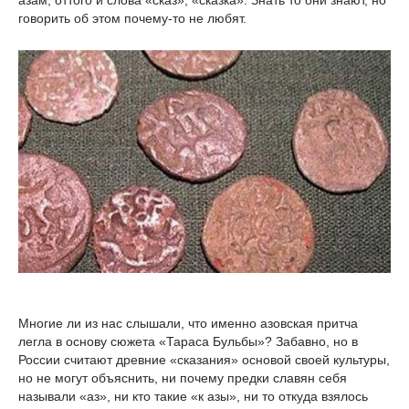
азам; оттого и слова «сказ», «сказка». Знать то они знают, но
говорить об этом почему-то не любят.
Многие ли из нас слышали, что именно азовская притча
легла в основу сюжета «Тараса Бульбы»? Забавно, но в
России считают древние «сказания» основой своей культуры,
но не могут объяснить, ни почему предки славян себя
называли «аз», ни кто такие «к азы», ни то откуда взялось