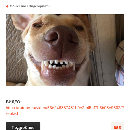
Общество
/
Видеоцитаты
ВИДЕО:
https://rutube.ru/video/56e246837431b9e2e45af7b6b08e9662/?
r=plwd
Подробнее
0