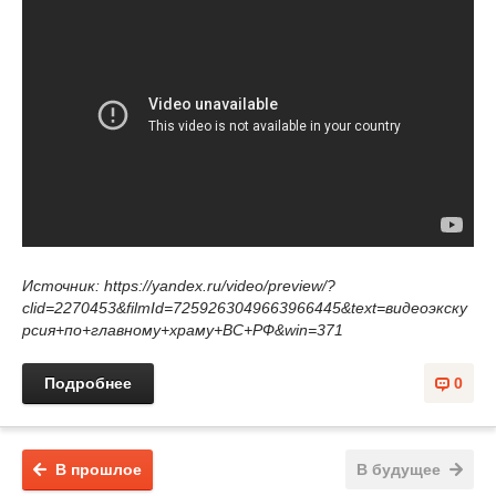
Источник: https://yandex.ru/video/preview/?
clid=2270453&filmId=7259263049663966445&text=видеоэкску
рсия+по+главному+храму+ВС+РФ&win=371
Подробнее
0
В прошлое
В будущее