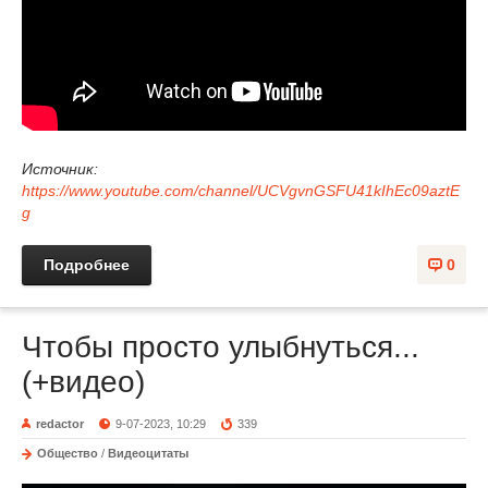
Источник:
https://www.youtube.com/channel/UCVgvnGSFU41kIhEc09aztE
g
Подробнее
0
Чтобы просто улыбнуться...
(+видео)
redactor
9-07-2023, 10:29
339
Общество
/
Видеоцитаты