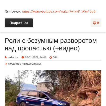
Источник:
https://www.youtube.com/watch?v=xW_tPiwFog4
Подробнее
0
Роли с безумным разворотом
над пропастью (+видео)
redactor
26-01-2022, 14:49
544
Общество
/
Видеоцитаты