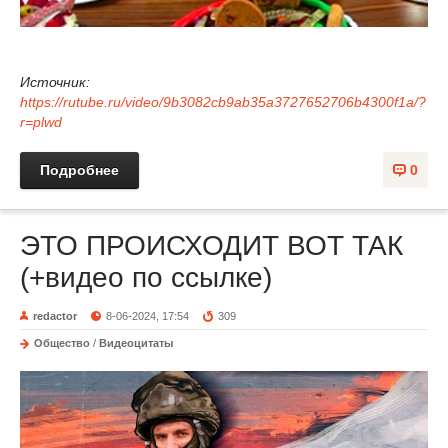
Источник:
https://rutube.ru/video/9b3082cb9ab35a3727652706b4300f1a/?
r=plwd
Подробнее
0
ЭТО ПРОИСХОДИТ ВОТ ТАК
(+видео по ссылке)
redactor
8-06-2024, 17:54
309
Общество
/
Видеоцитаты