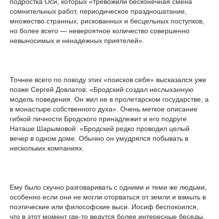
подростка Оси, которых «тревожили бесконечная смена
сомнительных работ, периодическое праздношатание,
множество странных, рискованных и бесцельных поступков,
но более всего — невероятное количество совершенно
невыносимых и ненадежных приятелей».
Точнее всего по поводу этих «поисков себя» высказался уже
позже Сергей Довлатов: «Бродский создал неслыханную
модель поведения. Он жил не в пролетарском государстве, а
в монастыре собственного духа». Очень меткое описание
гибкой личности Бродского принадлежит и его подруге
Наташе Шарымовой: «Бродский редко проводил целый
вечер в одном доме. Обычно он умудрялся побывать в
нескольких компаниях.
Ему было скучно разговаривать с одними и теми же людьми,
особенно если они не могли оторваться от земли и взмыть в
поэтические или философские выси. Иосиф беспокоился,
что в этот момент где-то ведутся более интересные беседы.