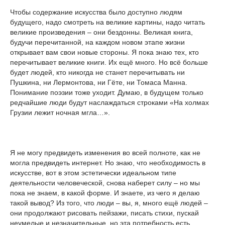
Чтобы содержание искусства было доступно людям
будущего, надо смотреть на великие картины, надо читать
великие произведения – они бездонны. Великая книга,
будучи перечитанной, на каждом новом этапе жизни
открывает вам свои новые стороны. Я пока знаю тех, кто
перечитывает великие книги. Их ещё много. Но всё больше
будет людей, кто никогда не станет перечитывать ни
Пушкина, ни Лермонтова, ни Гёте, ни Томаса Манна.
Понимание поэзии тоже уходит. Думаю, в будущем только
редчайшие люди будут наслаждаться строками «На холмах
Грузии лежит ночная мгла…».
Я не могу предвидеть изменения во всей полноте, как не
могла предвидеть интернет. Но знаю, что необходимость в
искусстве, вот в этом эстетически идеальном типе
деятельности человеческой, снова наберет силу – но мы
пока не знаем, в какой форме. И знаете, из чего я делаю
такой вывод? Из того, что люди – вы, я, много ещё людей –
они продолжают рисовать пейзажи, писать стихи, пускай
неумелые и незначительные, но эта потребность есть.