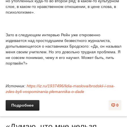
но утопленных куда-то во второй ряд: в каком-то культурном
слое, в каком-то нравственном отношении, в цене слова, в
психологизме».
Зато в следующем интервью Рейн уже откровенно
издевается над простодушием безвестного журналиста,
допытывающегося о наставниках Бродского: «Да, он называл
меня своим учителем. Но это довольно трудная проблема. Я
не совсем понимаю, чему я его научил. Может быть, пить
портвейн?»
Источник:
https://iz.ru/1937496/lidia-maslova/brodskii-i-osa-
zdes-byli-vospominania-plemannika-o-dade
Подробнее
0
«Думаю, что мне нельзя