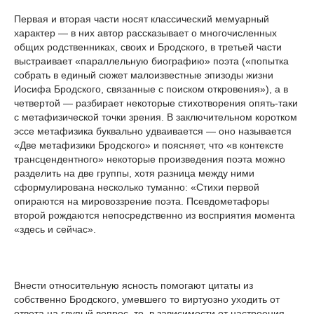
Первая и вторая части носят классический мемуарный
характер — в них автор рассказывает о многочисленных
общих родственниках, своих и Бродского, в третьей части
выстраивает «параллельную биографию» поэта («попытка
собрать в единый сюжет малоизвестные эпизоды жизни
Иосифа Бродского, связанные с поиском откровения»), а в
четвертой — разбирает некоторые стихотворения опять-таки
с метафизической точки зрения. В заключительном коротком
эссе метафизика буквально удваивается — оно называется
«Две метафизики Бродского» и поясняет, что «в контексте
трансцендентного» некоторые произведения поэта можно
разделить на две группы, хотя разница между ними
сформулирована несколько туманно: «Стихи первой
опираются на мировоззрение поэта. Псевдометафоры
второй рождаются непосредственно из восприятия момента
«здесь и сейчас».
Внести относительную ясность помогают цитаты из
собственно Бродского, умевшего то виртуозно уходить от
ответа на глупый вопрос, то, в зависимости от настроения,