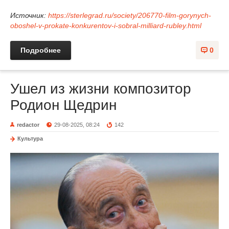
Источник:
https://sterlegrad.ru/society/206770-film-gorynych-
oboshel-v-prokate-konkurentov-i-sobral-milliard-rubley.html
Подробнее
0
Ушел из жизни композитор
Родион Щедрин
redactor
29-08-2025, 08:24
142
Культура