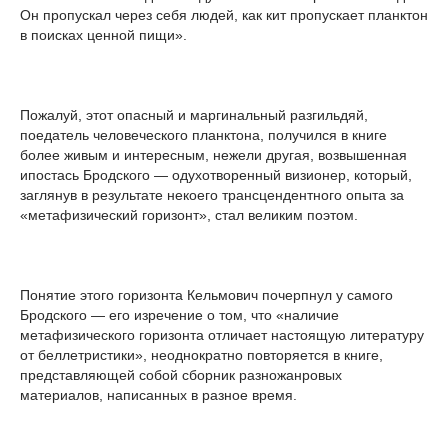
Он пропускал через себя людей, как кит пропускает планктон
в поисках ценной пищи».
Пожалуй, этот опасный и маргинальный разгильдяй,
поедатель человеческого планктона, получился в книге
более живым и интересным, нежели другая, возвышенная
ипостась Бродского — одухотворенный визионер, который,
заглянув в результате некоего трансцендентного опыта за
«метафизический горизонт», стал великим поэтом.
Понятие этого горизонта Кельмович почерпнул у самого
Бродского — его изречение о том, что «наличие
метафизического горизонта отличает настоящую литературу
от беллетристики», неоднократно повторяется в книге,
представляющей собой сборник разножанровых
материалов, написанных в разное время.