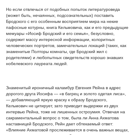
Но если отвлечься от подобных попыток литературоведа
(может быть, нечаянных, подсознательных) поставить
Бродского с его особенным восприятием мира на некие
пафосные котурны, книга Кельмовича, как и его предыдущие
мемуары «Иосиф Бродский и его семья», безусловно,
содержит массу интересной информации, колоритных
человеческих портретов, замечательных локаций (таких, как
знаменитые Полторы комнаты, где Бродский жил с
родителями) и любопытных свидетельств хорошо знавших
нобелевского лауреата людей.
Знаменитый ироничный каламбур Евгения Рейна в адрес
дорогого друга Иосифа — «в багрец и золото одетая лиса»,
— добавляющий яркую краску к образу Бродского,
Кельмович не цитирует, зато приводит выдержки из двух
интервью Рейна, тоже не лишенных остроумия. Отвечая на
сакраментальный вопрос о том, была ли Анна Ахматова
наставницей Бродского, Рейн дает обтекаемый ответ:
«Влияние Ахматовой прослеживается в очень важных вещах,