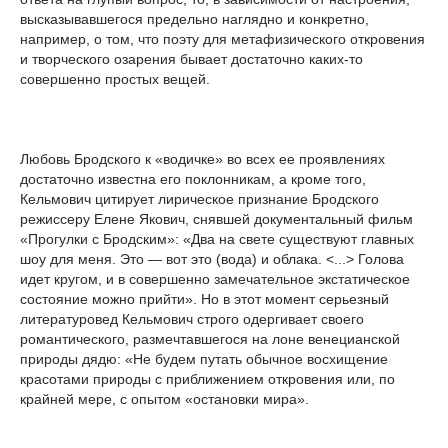
высказывавшегося предельно наглядно и конкретно,
например, о том, что поэту для метафизического откровения
и творческого озарения бывает достаточно каких-то
совершенно простых вещей.
Любовь Бродского к «водичке» во всех ее проявлениях
достаточно известна его поклонникам, а кроме того,
Кельмович цитирует лирическое признание Бродского
режиссеру Елене Якович, снявшей документальный фильм
«Прогулки с Бродским»: «Два на свете существуют главных
шоу для меня. Это — вот это (вода) и облака. <...> Голова
идет кругом, и в совершенно замечательное экстатическое
состояние можно прийти». Но в этот момент серьезный
литературовед Кельмович строго одергивает своего
романтического, размечтавшегося на лоне венецианской
природы дядю: «Не будем путать обычное восхищение
красотами природы с приближением откровения или, по
крайней мере, с опытом «остановки мира».