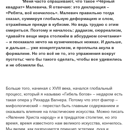
'Меня часто спрашивают, что такое «Чёрный
квадрат» Малевича. Я отвечаю: это декларация –
«Ребята, всё кончилось». Малевич правильно тогда
сказал, суммируя глобальную деформацию и слом,
отражённые прежде в кубизме. Но ведь трудно с этим
смириться. Поэтому и началось: дадаизм, сюрреализм,
«давайте вещи мира столкнём в абсурдном сочетании»
– и поскакало нечто на кузнечиковых ножках. И дальше,
и дальше… уже концептуализм, и проплыла акула в
формалине. Но это всё не то, это упражнения вокруг
пустоты: чего бы такого сделать, чтобы все удивились
и не обсмеяли бы.
Больше того, начиная с XVIII века, начался глобальный
процесс, который я называю «Гибель богов» – недаром есть
такая опера у Рихарда Вагнера. Потому что этот фактор –
мифологический – перестал быть главным содержанием и
оказывать влияние на пластические искусства. Можно писать
«Явление Христа народу» и в тридцатом столетии, но это
время, время известного нам великого искусства, кончилось.
Мы видим, как разрушается принцип эстетики, духа и