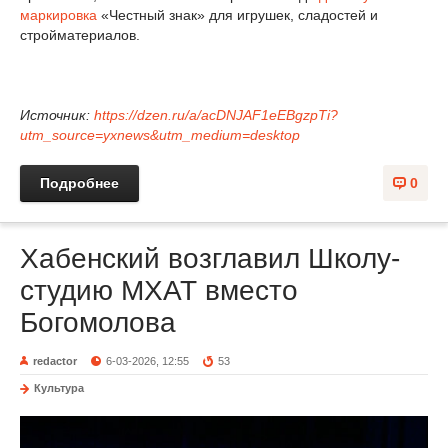
маркировка
«Честный знак» для игрушек, сладостей и
стройматериалов.
Источник:
https://dzen.ru/a/acDNJAF1eEBgzpTi?
utm_source=yxnews&utm_medium=desktop
Подробнее
0
Хабенский возглавил Школу-
студию МХАТ вместо
Богомолова
redactor
6-03-2026, 12:55
53
Культура