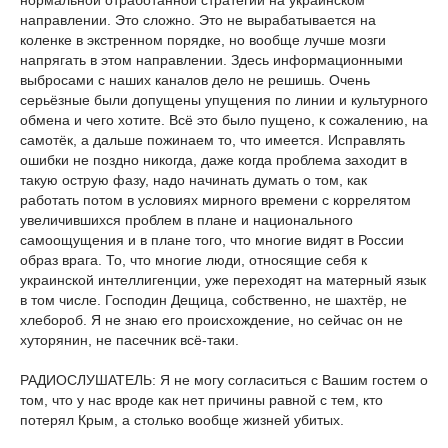
нормальной отработанной стратегии на украинском
направлении. Это сложно. Это не вырабатывается на
коленке в экстренном порядке, но вообще лучше мозги
напрягать в этом направлении. Здесь информационными
выбросами с наших каналов дело не решишь. Очень
серьёзные были допущены упущения по линии и культурного
обмена и чего хотите. Всё это было пущено, к сожалению, на
самотёк, а дальше пожинаем то, что имеется. Исправлять
ошибки не поздно никогда, даже когда проблема заходит в
такую острую фазу, надо начинать думать о том, как
работать потом в условиях мирного времени с коррелятом
увеличившихся проблем в плане и национального
самоощущения и в плане того, что многие видят в России
образ врага. То, что многие люди, относящие себя к
украинской интеллигенции, уже переходят на матерный язык
в том числе. Господин Дещица, собственно, не шахтёр, не
хлебороб. Я не знаю его происхождение, но сейчас он не
хуторянин, не пасечник всё-таки.
РАДИОСЛУШАТЕЛЬ: Я не могу согласиться с Вашим гостем о
том, что у нас вроде как нет причины равной с тем, кто
потерял Крым, а столько вообще жизней убитых.