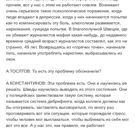
прочим, вот у нас с этим не работают совсем. Возникает
очень серьезное такое психологическое поражение, когда
люди впадают в депрессии, когда у них начинаются попытки
как-то компенсировать эту боль, алкоголизм развивается,
наркомания, суицида попытки. В благополучной Швеции, где
не убивают журналистов мафия какая-нибудь, до недавнего
времени средний возраст журналистов составлял, как это ни
странно, 49 лет. Возвращаясь из «горячих точек», начинали
пить, начинали употреблять наркотики, выбрасывались из
окон.
А.ТОСЛТОВ: То есть эту проблему обозначили?
А.КОНСТАНТИНОВ: Эта проблема есть. Они и научились её
решать. Шведы научились выводить из этого состояния. Они
у полицейских заимствовали такую систему, которая
называется система дибрифинга, когда коллеги должны как
бы отогревать, заставлять выговориться, по многу раз
проговаривать вот эти ситуации, которые порождали стресс,
чтобы человек мог выплакаться, чтобы выблевать из себя мог
вот это все. А у нас это, как правило, не работает.