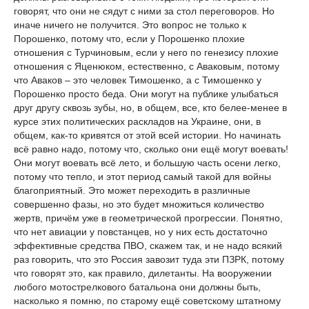
говорят, что они не сядут с ними за стол переговоров. Но
иначе ничего не получится. Это вопрос не только к
Порошенко, потому что, если у Порошенко плохие
отношения с Турчиновым, если у него по генезису плохие
отношения с Яценюком, естественно, с Аваковым, потому
что Аваков – это человек Тимошенко, а с Тимошенко у
Порошенко просто беда. Они могут на публике улыбаться
друг другу сквозь зубы, но, в общем, все, кто белее-менее в
курсе этих политических раскладов на Украине, они, в
общем, как-то кривятся от этой всей истории. Но начинать
всё равно надо, потому что, сколько они ещё могут воевать!
Они могут воевать всё лето, и большую часть осени легко,
потому что тепло, и этот период самый такой для войны
благоприятный. Это может переходить в различные
совершенно фазы, но это будет множиться количество
жертв, причём уже в геометрической прогрессии. Понятно,
что нет авиации у повстанцев, но у них есть достаточно
эффективные средства ПВО, скажем так, и не надо всякий
раз говорить, что это Россия завозит туда эти ПЗРК, потому
что говорят это, как правило, дилетанты. На вооружении
любого мотострелкового батальона они должны быть,
насколько я помню, по старому ещё советскому штатному