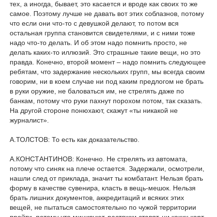
тех, а иногда, бывает, это касается и вроде как своих то же
самое. Поэтому лучше не давать вот этих соблазнов, потому
что если они что-то с девушкой делают, то потом вся
остальная группа становится свидетелями, и с ними тоже
надо что-то делать. И об этом надо помнить просто, не
делать каких-то иллюзий. Это страшные такие вещи, но это
правда. Конечно, второй момент – надо помнить следующее
ребятам, что задержание нескольких групп, мы всегда своим
говорим, ни в коем случае ни под каким предлогом не брать
в руки оружие, не баловаться им, не стрелять даже по
банкам, потому что руки пахнут порохом потом, так сказать.
На другой стороне понюхают, скажут «ты никакой не
журналист».
А.ТОЛСТОВ: То есть как доказательство.
А.КОНСТАНТИНОВ: Конечно. Не стрелять из автомата,
потому что синяк на плече остается. Задержали, осмотрели,
нашли след от приклада, значит ты комбатант. Нельзя брать
форму в качестве сувенира, класть в вещь-мешок. Нельзя
брать лишних документов, аккредитаций и всяких этих
вещей, не пытаться самостоятельно по чужой территории