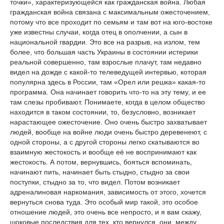
точки», характеризующейся как гражданская война. Любая
гражданская война связана с максимальным ожесточением,
потому что все проходит по семьям и там вот на юго-востоке
уже известны случаи, когда отец в ополчении, а сын в
национальной гвардии. Это все на разрыв, на излом, тем
более, что большая часть Украины в состоянии истерики
реальной совершенно, там взрослые плачут, там недавно
видел на дожде с какой-то телеведущей интервью, которая
популярна здесь в России, там «Орел или решка» какая-то
программа. Она начинает говорить что-то на эту тему, и ее
там слезы пробивают. Понимаете, когда в целом общество
находится в таком состоянии, то, безусловно, возникает
нарастающее ожесточение. Оно очень быстро захватывает
людей, вообще на войне люди очень быстро деревенеют, с
одной стороны, а с другой стороны легко скатываются во
взаимную жестокость и вообще её не воспринимают как
жестокость. А потом, вернувшись, бояться вспоминать,
начинают пить, начинает быть стыдно, стыдно за свои
поступки, стыдно за то, что видел. Потом возникает
адреналиновая наркомания, зависимость от этого, хочется
вернуться снова туда. Это особый мир такой, это особое
отношение людей, это очень все непросто, и я вам скажу,
шоковые последствия для тех, кто вернулся, они, между