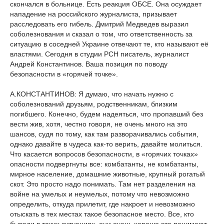
скончался в больнице. Есть реакция ОБСЕ. Она осуждает
нападение на российского журналиста, призывает
расследовать его гибель. Дмитрий Медведев выразил
соболезнования и сказал о том, что ответственность за
ситуацию в соседней Украине отвечают те, кто называют её
властями. Сегодня в студии РСН писатель, журналист
Андрей Константинов. Ваша позиция по поводу
безопасности в «горячей точке».
А.КОНСТАНТИНОВ: Я думаю, что начать нужно с
соболезнований друзьям, родственникам, близким
погибшего. Конечно, будем надеяться, что пропавший без
вести жив, хотя, честно говоря, не очень много на это
шансов, судя по тому, как там разворачивались события,
однако давайте в чудеса как-то верить, давайте молиться.
Что касается вопросов безопасности, в «горячих точках»
опасности подвергнуты все: комбатанты, не комбатанты,
мирное население, домашние животные, крупный рогатый
скот. Это просто надо понимать. Там нет разделения на
войне на умелых и неумелых, потому что невозможно
определить, откуда прилетит, где накроет и невозможно
отыскать в тех местах такое безопасное место. Все, кто