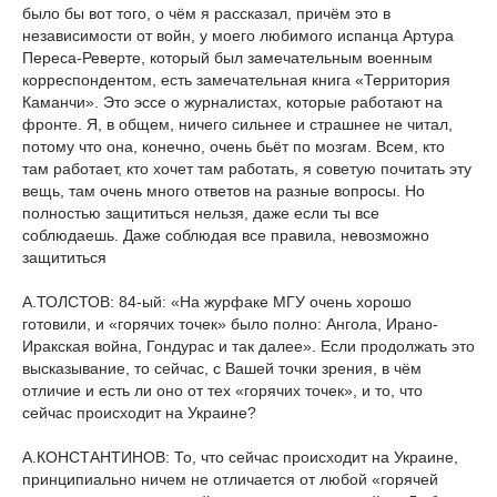
было бы вот того, о чём я рассказал, причём это в
независимости от войн, у моего любимого испанца Артура
Переса-Реверте, который был замечательным военным
корреспондентом, есть замечательная книга «Территория
Каманчи». Это эссе о журналистах, которые работают на
фронте. Я, в общем, ничего сильнее и страшнее не читал,
потому что она, конечно, очень бьёт по мозгам. Всем, кто
там работает, кто хочет там работать, я советую почитать эту
вещь, там очень много ответов на разные вопросы. Но
полностью защититься нельзя, даже если ты все
соблюдаешь. Даже соблюдая все правила, невозможно
защититься
А.ТОЛСТОВ: 84-ый: «На журфаке МГУ очень хорошо
готовили, и «горячих точек» было полно: Ангола, Ирано-
Иракская война, Гондурас и так далее». Если продолжать это
высказывание, то сейчас, с Вашей точки зрения, в чём
отличие и есть ли оно от тех «горячих точек», и то, что
сейчас происходит на Украине?
А.КОНСТАНТИНОВ: То, что сейчас происходит на Украине,
принципиально ничем не отличается от любой «горячей