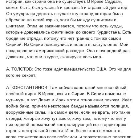
история, как страна она не существует. В Ираке Саддам,
может быть, был ужасный и кровавый и страшный диктатор.
Он умудрялся держать в кулаке эту страну, которая была
обречена на некий взрыв, хотя бы между суннитами и
шиитами. Этим не заканчивается, потому что есть курды,
которые довоевались фактически до своего Курдистана. Есть
бродячие отряды, потому что нет границ с той же самой
Сирией. Из Сирии ломанулись и пошли в наступление. Мои
поздравления американской разведке. Она в очередной раз
доказала, что они в курсе, сканируют весь мир.
А. ТОЛСТОВ: Это тоже идёт вмешательство США. Это ни для
кого не секрет.
А. КОНСТАНТИНОВ: Там сейчас хаос такой многослойный
слоёный пирог. В Ираке, как и в Сирии. В Сирии поменьше
чуть-чуть, а вот Ливия и Ирак в этом отношении похожи. Идёт
война банд, причём некоторые банды называются полиция,
вооружённые силы. На самом деле, если не врать, это такие
отряды, которые хочу тут воюю, хочу там, потому что нет у
них единой нормальной контролирующей всю территорию
страны центральной власти. И не было этого с момента,
когда торжественно всех победили, и торжественно повесили