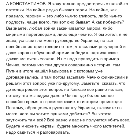
А.КОНСТАНТИНОВ: Я хочу только предостеречь от какой-то
патетики. На войне редко бывают герои. На войне, как
правило, героизм – это либо чья-то глупость, либо чья-то
подлость, чаще всего, так вот оно бывает. А как победить?
Вы знаете, любая война заканчивается миром, либо
мирными переговорами, либо ещё чем-то. Я бы хотел, я не
знаю, услышит ли меня руководство Украины, но вся
новейшая история говорит о том, что силами регулярной и
даже хорошо обученной армии победить партизанское
движение очень сложно. И не надо приводить в пример
Чечню, потому что там другая совершенно история, там
Путин в итоге нашёл Кадырова и с которым уже
договаривались, и там потом засыпали Чечню финансами и
решали этот вопрос уже по-другому. Заметьте, сказать, что
до конца решён этот вопрос на Кавказе всё равно нельзя,
потому что мы видим даже в Чечне, где более-менее
спокойно время от времени какие-то истории происходят.
Поэтому, обращаясь к руководству Украины, включите вы
мозги, чего вы хотите пушками добиться? Вы хотите
заутюжить там всё? Всё равно у вас не получится убить всех.
Будете множить жертвы, будете множить число мстителей,
надо садиться и разговаривать.