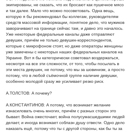
экипированы, не сказать, что их бросают как пушечное мясо
и так далее. Мало что можно посоветовать. Одна вещь,
которую я бы рекомендовал бы коллегам, руководителям
средств массовой информации, понятное дело, что мужиков
заворачивают на границе сейчас там, и давно это началось.
Уже некоторые федеральные каналы даже отправляют
девушек, причём не только девушек-корреспондентов,
которые с микрофоном стоят, но даже операторы женщины
уже замечены с некоторых наших федеральных каналов на
Украине. Вот я бы категорически советовал воздержаться,
несмотря на все эти сложности, от того, чтобы посылать в
эти места девушек, не потому, что мы за шовинизм, а просто
потому, что в любой съёмочной группе наличие девушки,
особенно молодой сразу же усиливает резко риск.
А.ТОЛСТОВ: А почему?
А.КОНСТАНТИНОВ: А потому, что возникает желание
изнасиловать очень многих, причём с разных сторон это
бывает. Война ожесточает, война полусумасшедшими людей
делает, и иногда возникает соблазн душу отвести. Одно дело
наказать ещё, потому что ты с другой стороны, как бы ты за