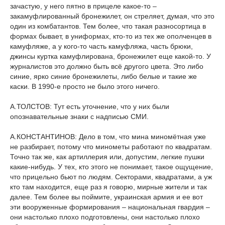
зачастую, у него пятно в прицеле какое-то –
закамуфлированный бронежилет, он стреляет, думая, что это
один из комбатантов. Тем более, что такая разносортица в
формах бывает, в униформах, кто-то из тех же ополченцев в
камуфляже, а у кого-то часть камуфляжа, часть брюки,
джинсы куртка камуфлирована, бронежилет еще какой-то. У
журналистов это должно быть всё другого цвета. Это либо
синие, ярко синие бронежилеты, либо белые и такие же
каски. В 1990-е просто не было этого ничего.
А.ТОЛСТОВ: Тут есть уточнение, что у них были
опознавательные знаки с надписью СМИ.
А.КОНСТАНТИНОВ: Дело в том, что мина миномётная уже
не разбирает, потому что минометы работают по квадратам.
Точно так же, как артиллерия или, допустим, легкие пушки
какие-нибудь. У тех, кто этого не понимает, такое ощущение,
что прицельно бьют по людям. Секторами, квадратами, а уж
кто там находится, еще раз я говорю, мирные жители и так
далее. Тем более вы поймите, украинская армия и ее вот
эти вооруженные формирования – национальная гвардия –
они настолько плохо подготовлены, они настолько плохо