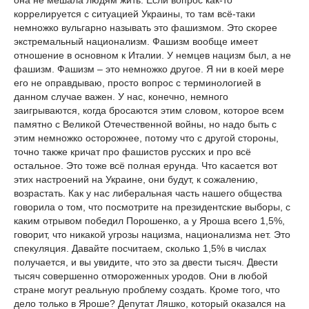
она не мешала людям жить. Если вопрос как-то
коррелируется с ситуацией Украины, то там всё-таки
немножко вульгарно называть это фашизмом. Это скорее
экстремальный национализм. Фашизм вообще имеет
отношение в основном к Италии. У немцев нацизм был, а не
фашизм. Фашизм – это немножко другое. Я ни в коей мере
его не оправдываю, просто вопрос с терминологией в
данном случае важен. У нас, конечно, немного
заигрываются, когда бросаются этим словом, которое всем
памятно с Великой Отечественной войны, но надо быть с
этим немножко осторожнее, потому что с другой стороны,
точно также кричат про фашистов русских и про всё
остальное. Это тоже всё полная ерунда. Что касается вот
этих настроений на Украине, они будут, к сожалению,
возрастать. Как у нас либеральная часть нашего общества
говорила о том, что посмотрите на президентские выборы, с
каким отрывом победил Порошенко, а у Яроша всего 1,5%,
говорит, что никакой угрозы нацизма, национализма нет. Это
спекуляция. Давайте посчитаем, сколько 1,5% в числах
получается, и вы увидите, что это за двести тысяч. Двести
тысяч совершенно отмороженных уродов. Они в любой
стране могут реальную проблему создать. Кроме того, что
дело только в Яроше? Депутат Ляшко, который оказался на