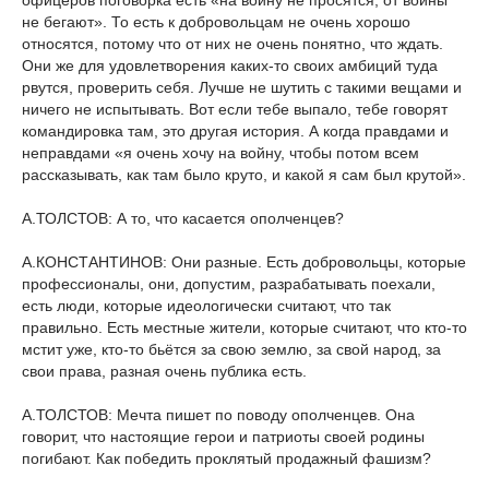
офицеров поговорка есть «на войну не просятся, от войны
не бегают». То есть к добровольцам не очень хорошо
относятся, потому что от них не очень понятно, что ждать.
Они же для удовлетворения каких-то своих амбиций туда
рвутся, проверить себя. Лучше не шутить с такими вещами и
ничего не испытывать. Вот если тебе выпало, тебе говорят
командировка там, это другая история. А когда правдами и
неправдами «я очень хочу на войну, чтобы потом всем
рассказывать, как там было круто, и какой я сам был крутой».
А.ТОЛСТОВ: А то, что касается ополченцев?
А.КОНСТАНТИНОВ: Они разные. Есть добровольцы, которые
профессионалы, они, допустим, разрабатывать поехали,
есть люди, которые идеологически считают, что так
правильно. Есть местные жители, которые считают, что кто-то
мстит уже, кто-то бьётся за свою землю, за свой народ, за
свои права, разная очень публика есть.
А.ТОЛСТОВ: Мечта пишет по поводу ополченцев. Она
говорит, что настоящие герои и патриоты своей родины
погибают. Как победить проклятый продажный фашизм?