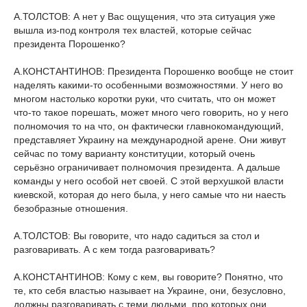
А.ТОЛСТОВ: А нет у Вас ощущения, что эта ситуация уже
вышла из-под контроля тех властей, которые сейчас
президента Порошенко?
А.КОНСТАНТИНОВ: Президента Порошенко вообще не стоит
наделять какими-то особенными возможностями. У него во
многом настолько коротки руки, что считать, что он может
что-то такое порешать, может много чего говорить, но у него
полномочия то на что, он фактически главнокомандующий,
представляет Украину на международной арене. Они живут
сейчас по тому варианту конституции, который очень
серьёзно ограничивает полномочия президента. А дальше
команды у него особой нет своей. С этой верхушкой власти
киевской, которая до него была, у него самые что ни наесть
безобразные отношения.
А.ТОЛСТОВ: Вы говорите, что надо садиться за стол и
разговаривать. А с кем тогда разговаривать?
А.КОНСТАНТИНОВ: Кому с кем, вы говорите? Понятно, что
те, кто себя властью называет на Украине, они, безусловно,
должны разговаривать с теми людьми, про которых они