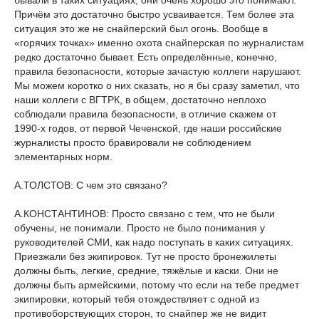
бывали в таких ситуациях, они очень хорошо это понимают.
Причём это достаточно быстро усваивается. Тем более эта
ситуация это же не снайперский был огонь. Вообще в
«горячих точках» именно охота снайперская по журналистам
редко достаточно бывает. Есть определённые, конечно,
правила безопасности, которые зачастую коллеги нарушают.
Мы можем коротко о них сказать, но я бы сразу заметил, что
наши коллеги с ВГТРК, в общем, достаточно неплохо
соблюдали правила безопасности, в отличие скажем от
1990-х годов, от первой Чеченской, где наши российские
журналисты просто бравировали не соблюдением
элементарных норм.
А.ТОЛСТОВ: С чем это связано?
А.КОНСТАНТИНОВ: Просто связано с тем, что не были
обучены, не понимали. Просто не было понимания у
руководителей СМИ, как надо поступать в каких ситуациях.
Приезжали без экипировок. Тут не просто бронежилеты
должны быть, легкие, средние, тяжёлые и каски. Они не
должны быть армейскими, потому что если на тебе предмет
экипировки, который тебя отождествляет с одной из
противоборствующих сторон, то снайпер же не видит