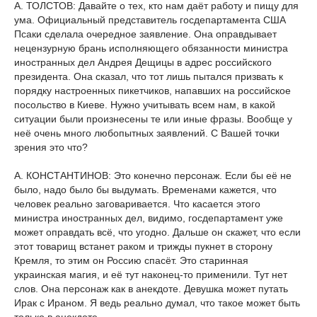
А. ТОЛСТОВ: Давайте о тех, кто нам даёт работу и пищу для
ума. Официальный представитель госдепартамента США
Псаки сделала очередное заявление. Она оправдывает
нецензурную брань исполняющего обязанности министра
иностранных дел Андрея Дещицы в адрес российского
президента. Она сказал, что тот лишь пытался призвать к
порядку настроенных пикетчиков, напавших на российское
посольство в Киеве. Нужно учитывать всем нам, в какой
ситуации были произнесены те или иные фразы. Вообще у
неё очень много любопытных заявлений. С Вашей точки
зрения это что?
А. КОНСТАНТИНОВ: Это конечно персонаж. Если бы её не
было, надо было бы выдумать. Временами кажется, что
человек реально заговаривается. Что касается этого
министра иностранных дел, видимо, госдепартамент уже
может оправдать всё, что угодно. Дальше он скажет, что если
этот товарищ встанет раком и трижды пукнет в сторону
Кремля, то этим он Россию спасёт. Это старинная
украинская магия, и её тут наконец-то применили. Тут нет
слов. Она персонаж как в анекдоте. Девушка может путать
Ирак с Ираном. Я ведь реально думал, что такое может быть