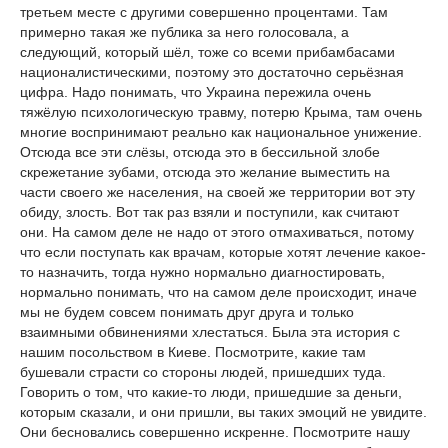
третьем месте с другими совершенно процентами. Там
примерно такая же публика за него голосовала, а
следующий, который шёл, тоже со всеми прибамбасами
националистическими, поэтому это достаточно серьёзная
цифра. Надо понимать, что Украина пережила очень
тяжёлую психологическую травму, потерю Крыма, там очень
многие воспринимают реально как национальное унижение.
Отсюда все эти слёзы, отсюда это в бессильной злобе
скрежетание зубами, отсюда это желание выместить на
части своего же населения, на своей же территории вот эту
обиду, злость. Вот так раз взяли и поступили, как считают
они. На самом деле не надо от этого отмахиваться, потому
что если поступать как врачам, которые хотят лечение какое-
то назначить, тогда нужно нормально диагностировать,
нормально понимать, что на самом деле происходит, иначе
мы не будем совсем понимать друг друга и только
взаимными обвинениями хлестаться. Была эта история с
нашим посольством в Киеве. Посмотрите, какие там
бушевали страсти со стороны людей, пришедших туда.
Говорить о том, что какие-то люди, пришедшие за деньги,
которым сказали, и они пришли, вы таких эмоций не увидите.
Они бесновались совершенно искренне. Посмотрите нашу