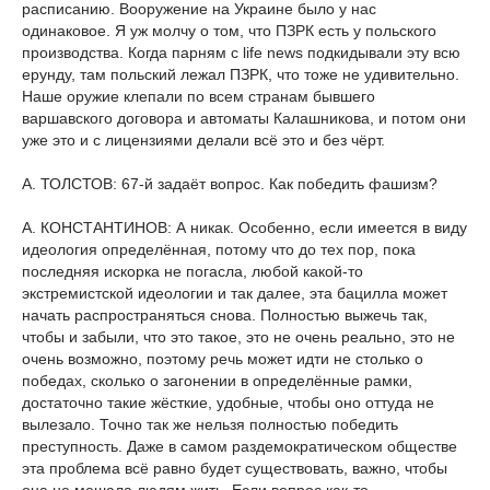
расписанию. Вооружение на Украине было у нас
одинаковое. Я уж молчу о том, что ПЗРК есть у польского
производства. Когда парням с life news подкидывали эту всю
ерунду, там польский лежал ПЗРК, что тоже не удивительно.
Наше оружие клепали по всем странам бывшего
варшавского договора и автоматы Калашникова, и потом они
уже это и с лицензиями делали всё это и без чёрт.
А. ТОЛСТОВ: 67-й задаёт вопрос. Как победить фашизм?
А. КОНСТАНТИНОВ: А никак. Особенно, если имеется в виду
идеология определённая, потому что до тех пор, пока
последняя искорка не погасла, любой какой-то
экстремистской идеологии и так далее, эта бацилла может
начать распространяться снова. Полностью выжечь так,
чтобы и забыли, что это такое, это не очень реально, это не
очень возможно, поэтому речь может идти не столько о
победах, сколько о загонении в определённые рамки,
достаточно такие жёсткие, удобные, чтобы оно оттуда не
вылезало. Точно так же нельзя полностью победить
преступность. Даже в самом раздемократическом обществе
эта проблема всё равно будет существовать, важно, чтобы