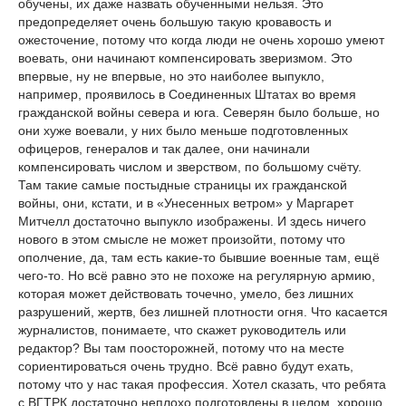
обучены, их даже назвать обученными нельзя. Это
предопределяет очень большую такую кровавость и
ожесточение, потому что когда люди не очень хорошо умеют
воевать, они начинают компенсировать зверизмом. Это
впервые, ну не впервые, но это наиболее выпукло,
например, проявилось в Соединенных Штатах во время
гражданской войны севера и юга. Северян было больше, но
они хуже воевали, у них было меньше подготовленных
офицеров, генералов и так далее, они начинали
компенсировать числом и зверством, по большому счёту.
Там такие самые постыдные страницы их гражданской
войны, они, кстати, и в «Унесенных ветром» у Маргарет
Митчелл достаточно выпукло изображены. И здесь ничего
нового в этом смысле не может произойти, потому что
ополчение, да, там есть какие-то бывшие военные там, ещё
чего-то. Но всё равно это не похоже на регулярную армию,
которая может действовать точечно, умело, без лишних
разрушений, жертв, без лишней плотности огня. Что касается
журналистов, понимаете, что скажет руководитель или
редактор? Вы там поосторожней, потому что на месте
сориентироваться очень трудно. Всё равно будут ехать,
потому что у нас такая профессия. Хотел сказать, что ребята
с ВГТРК достаточно неплохо подготовлены в целом, хорошо