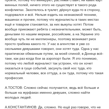
пройти, потому что минируют, растяжки ставят, ни каких карт
минных полей, ничего этого не существует в такого рода
конфликтах. Захотелось в туалет, дёрнул куда-то в сторону,
подорвался и всё. Нельзя ездить на незнакомой технике,
машинах и прочее, потому что журналисты в таких местах
ещё и товаром становятся, за них выкупы хотят. Потом
вообще приезжают ребята с незначительными, может быть,
деньгами по нашим меркам, российским, а на Украине это
вообще чуть ли не миллионеры, поэтому возникает риск
просто грабежа какого-то. У нас в агентстве я уже со
сколькими девушками говорил, они хотят туда. Одна у нас
практически обманным путем, за моей спиной, в Донецк всё-
таки, как раз когда бои за аэропорт были. Я это понимаю,
потому что любой журналист так устроен, что он хочет
оказаться в гуще событий, засунуть свой нос туда, кто
нормальный человек, все оттуда, а он туда, потому что такая
профессия.
А.ТОСТОВ: Сложно сейчас получается, ведь всё больше и
больше на журфаках именно девушек, сложно найти
молодых людей.
А.КОНСТАНТИНОВ: Да, сложно. Но ещё раз говорю, что не