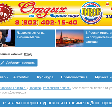
Лавров ответил на
В России отреаг
амбиции Мерца
на сокрушительн
санкции
Личный кабинет
:
Вход
Добавить новость
тво
АЭтоМы!
Культура
Происшествия
Музыка н
Азовская Газета.ru
/
Новости
/
Ростовская область
/ Азов: считаем потери от у
вимся к Дню города
: считаем потери от урагана и готовимся к Дню горо