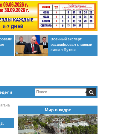
ировали
Военный эксперт
ые
расшифровал главный
сигнал Путина
едели
рагана
Мир в кадре
да