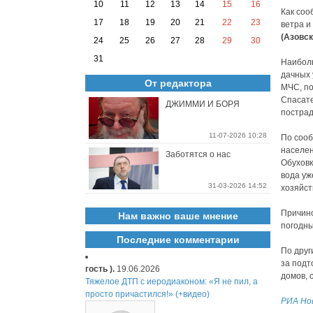
10
11
12
13
14
15
16
Как соо
17
18
19
20
21
22
23
ветра и
(Азовс
24
25
26
27
28
29
30
31
Наиболь
дачных 
От редактора
МЧС, по
Спасате
ДЖИММИ И БОРЯ
пострад
11-07-2026 10:28
По сооб
населен
Заботятся о нас
Обуховк
вода уж
31-03-2026 14:52
хозяйст
Причино
Нам важно ваше мнение
погодны
Последние комментарии
По друг
за подт
гость ).
19.06.2026
домов, 
Тяжелое ДТП с иеродиаконом: «Я не пил, а
просто причастился!» (+видео)
РИА Но