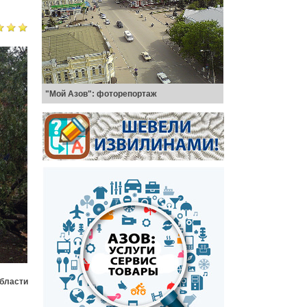
"Мой Азов": фоторепортаж
области