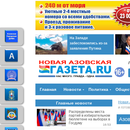
На Западе
забеспокоились из-за
заявления Путина
Главная
Новости
Политика
Общес
Новая 
Главные новости
и гото
Распределены места
партий в избирательном
Азов
бюллетене на выборах в
Госдуму
16:53