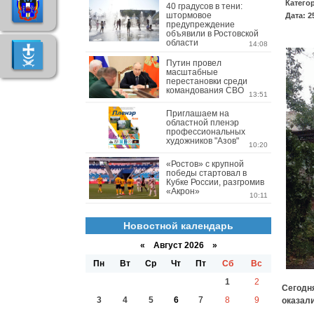
Катего
40 градусов в тени:
штормовое
Дата: 2
предупреждение
объявили в Ростовской
области
14:08
Путин провел
масштабные
перестановки среди
командования СВО
13:51
Приглашаем на
областной пленэр
профессиональных
художников "Азов"
10:20
«Ростов» с крупной
победы стартовал в
Кубке России, разгромив
«Акрон»
10:11
Новостной календарь
«
Август 2026 »
Пн
Вт
Ср
Чт
Пт
Сб
Вс
1
2
Сегодн
3
4
5
6
7
8
9
оказал