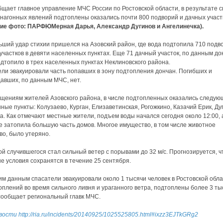
бщает главное управление МЧС России по Ростовской области, в результате с
 нагонных явлений подтоплены оказались почти 800 подворий и дачных участ
кие фото: ПАРФЮМерная Дарья, Александр Дугинов и Ангелинечка).
ший удар стихии пришелся на Азовский район, где вода подтопила 710 подв
участков в девяти населенных пунктах. Еще 71 дачный участок, по данным до
дтопило в трех населенных пунктах Неклиновского района.
ли эвакуировали часть попавших в зону подтопления дончан. Погибших и
авших, по данным МЧС, нет.
щениям жителей Азовского района, в числе подтопленных оказались следую
ные пункты: Колузаево, Курган, Елизаветинская, Рогожкино, Казачий Ерик, Ду
а. Как отмечают местные жители, подъем воды начался сегодня около 12:00, а
е затопила большую часть домов. Многое имущество, в том числе животное
во, было утеряно.
й случившегося стал сильный ветер с порывами до 32 м/c. Прогнозируется, ч
е условия сохранятся в течение 25 сентября.
им данным спасатели эвакуировали около 1 тысячи человек в Ростовской обла
оплений во время сильного ливня и ураганного ветра, подтоплены более 3 ты
сообщает региональный главк МЧС.
вости
http://ria.ru/incidents/20140925/1025525805.html#ixzz3EJTkGRg2