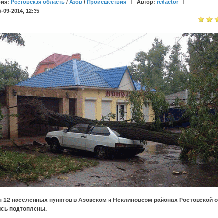
рия:
Ростовская область
/
Азов
/
Происшествия
Автор:
redactor
5-09-2014, 12:35
я 12 населенных пунктов в Азовском и Неклиновсом районах Ростовской 
ись подтоплены.