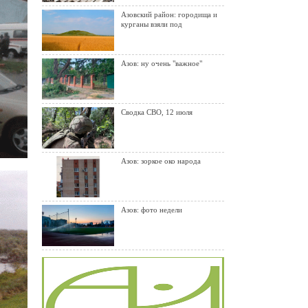
Азовский район: городища и
курганы взяли под
Азов: ну очень "важное"
Сводка СВО, 12 июля
Азов: зоркое око народа
Азов: фото недели