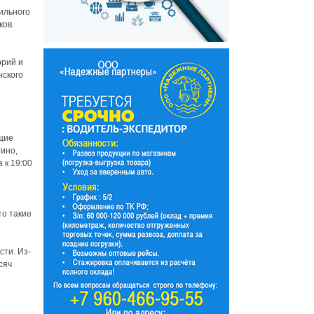
ильного
ков.
орий и
нского
щие
гино,
 к 19:00
то такие
сти. Из-
сяч