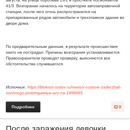
августа, на улице Королева 19/1 и проспекте Космонавтов
41/3. Возгорание началось на территории автозаправочной
станции, после чего огонь распространился на
припаркованные рядом автомобили и трехэтажное здание во
дворе дома.
По предварительным данным, в результате происшествия
никто не пострадал. Причины возгорания устанавливаются.
Правоохранители проводят проверку, выясняются все
обстоятельства случившегося.
Источник:
https://bloknot-rostov.ru/news/v-rostove-zaderzhali-
nochnogo-podzhigatelya-azs-na-1998065
Подробнее
0
После заражения девочки