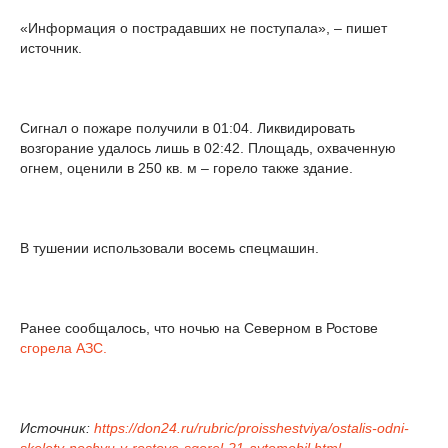
«Информация о пострадавших не поступала», – пишет
источник.
Сигнал о пожаре получили в 01:04. Ликвидировать
возгорание удалось лишь в 02:42. Площадь, охваченную
огнем, оценили в 250 кв. м – горело также здание.
В тушении использовали восемь спецмашин.
Ранее сообщалось, что ночью на Северном в Ростове
сгорела АЗС.
Источник:
https://don24.ru/rubric/proisshestviya/ostalis-odni-
skelety-nochyu-v-rostove-sgorel-21-avtomobil.html