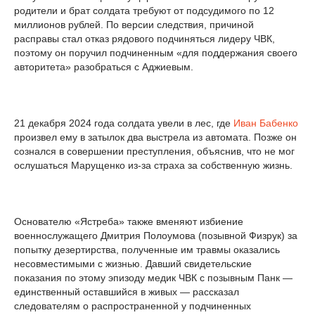
родители и брат солдата требуют от подсудимого по 12
миллионов рублей. По версии следствия, причиной
расправы стал отказ рядового подчиняться лидеру ЧВК,
поэтому он поручил подчиненным «для поддержания своего
авторитета» разобраться с Аджиевым.
21 декабря 2024 года солдата увели в лес, где
Иван Бабенко
произвел ему в затылок два выстрела из автомата. Позже он
сознался в совершении преступления, объяснив, что не мог
ослушаться Марущенко из-за страха за собственную жизнь.
Основателю «Ястреба» также вменяют избиение
военнослужащего Дмитрия Полоумова (позывной Физрук) за
попытку дезертирства, полученные им травмы оказались
несовместимыми с жизнью. Давший свидетельские
показания по этому эпизоду медик ЧВК с позывным Панк —
единственный оставшийся в живых — рассказал
следователям о распространенной у подчиненных