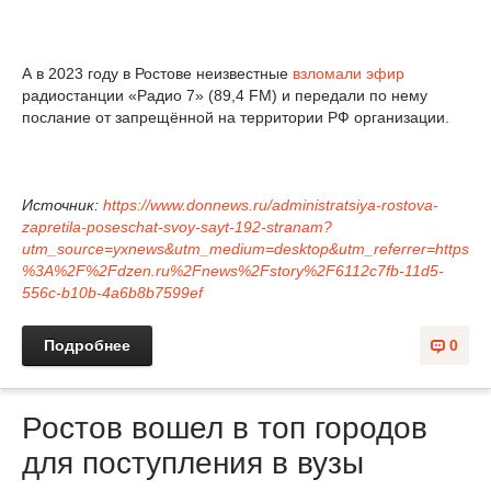
А в 2023 году в Ростове неизвестные
взломали эфир
радиостанции «Радио 7» (89,4 FM) и передали по нему
послание от запрещённой на территории РФ организации.
Источник:
https://www.donnews.ru/administratsiya-rostova-
zapretila-poseschat-svoy-sayt-192-stranam?
utm_source=yxnews&utm_medium=desktop&utm_referrer=https
%3A%2F%2Fdzen.ru%2Fnews%2Fstory%2F6112c7fb-11d5-
556c-b10b-4a6b8b7599ef
Подробнее
0
Ростов вошел в топ городов
для поступления в вузы