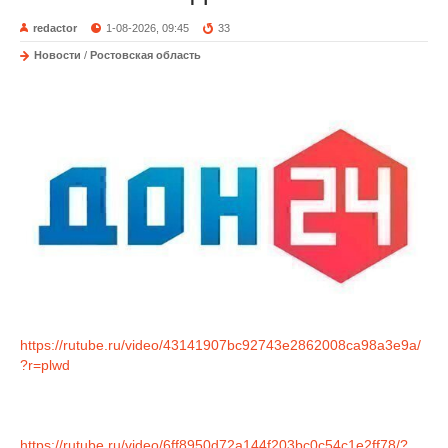
redactor
1-08-2026, 09:45
33
Новости
/
Ростовская область
https://rutube.ru/video/43141907bc92743e2862008ca98a3e9a/
?r=plwd
https://rutube.ru/video/6ff8950d72a144f203bc0c54c1e2ff78/?