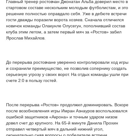
Главный тренер ростовчан Джонатан Альба доверил место в
стартовом составе нескольким молодым футболистам, и это
решение полностью оправдало себя. Уже в дебюте встречи
гости дважды поразили ворота хозяев. Сначала отличился
новичок команды Олакунле Олусегун, пополнивший состав
клуба этим летом, а затем первый мяч за «Ростов» забил
Ярослав Михайлов.
До перерыва ростовчане уверенно контролировали ход игры
и сохранили преимущество, не позволив сопернику создать
серьезную угрозу у своих ворот. На отдых команды ушли при
счете 2:0 в пользу гостей.
После перерыва «Ростов» продолжил доминировать. Вскоре
после возобновления игры Имран Азнауров воспользовался
ошибкой защитников «Акрона» и точным ударом низом
довел счет до крупного. На 65-й минуте Данила Прохин
отправил четвертый мяч в дальний нижний угол,
окончательно сняв вопросы о победителе встречи.