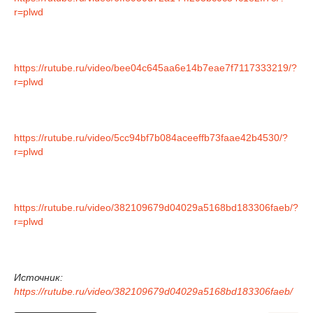
r=plwd
https://rutube.ru/video/bee04c645aa6e14b7eae7f7117333219/?
r=plwd
https://rutube.ru/video/5cc94bf7b084aceeffb73faae42b4530/?
r=plwd
https://rutube.ru/video/382109679d04029a5168bd183306faeb/?
r=plwd
Источник:
https://rutube.ru/video/382109679d04029a5168bd183306faeb/