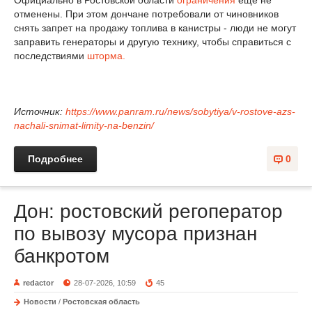
Официально в Ростовской области
ограничения
ещё не
отменены. При этом дончане потребовали от чиновников
снять запрет на продажу топлива в канистры - люди не могут
заправить генераторы и другую технику, чтобы справиться с
последствиями
шторма.
Источник:
https://www.panram.ru/news/sobytiya/v-rostove-azs-
nachali-snimat-limity-na-benzin/
Подробнее
0
Дон: ростовский регоператор
по вывозу мусора признан
банкротом
redactor
28-07-2026, 10:59
45
Новости
/
Ростовская область