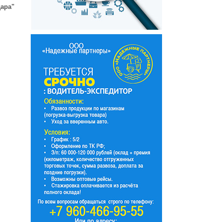
дара"