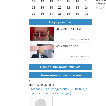
11
12
13
14
15
16
17
сбила
самол
18
19
20
21
22
23
24
9-03-20
25
26
27
28
29
30
31
От редактора
ДЖИММИ И БОРЯ
11-07-2026 10:28
Заботятся о нас
31-03-2026 14:52
Нам важно ваше мнение
Последние комментарии
гость ).
19.06.2026
Тяжелое ДТП с иеродиаконом: «Я не пил, а
просто причастился!» (+видео)