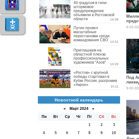
40 градусов в тени:
штормовое
предупреждение
объявили в Ростовской
Милли
области
14:08
предо
войну
9-03-20
Путин провел
масштабные
перестановки среди
командования СВО
13:51
Приглашаем на
областной пленэр
профессиональных
художников "Азов"
10:20
«Ростов» с крупной
победы стартовал в
Под А
Кубке России, разгромив
ликви
«Акрон»
франц
10:11
9-03-20
неона
Новостной календарь
«
Март 2024
»
Пн
Вт
Ср
Чт
Пт
Сб
Вс
1
2
3
4
5
6
7
8
9
10
Дон: 