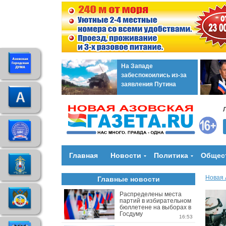
На Западе
забеспокоились из-за
заявления Путина
Главная
Новости
Политика
Общес
Новая 
Главные новости
Распределены места
партий в избирательном
бюллетене на выборах в
Госдуму
16:53