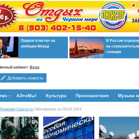
Лавров ответил на
В России отреаг
амбиции Мерца
на сокрушительн
санкции
Личный кабинет
:
Вход
Добавить новость
тво
АЭтоМы!
Культура
Происшествия
Музыка н
Азовская Газета.ru
/ Материалы за 09.03.2024