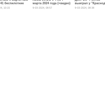
 41 беспилотник
марта 2024 года (+видео)
выиграл у "Красно
етного типа
24, 10:15
9-03-2024, 08:57
9-03-2024, 08:38