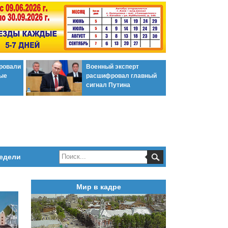
ировали
Военный эксперт
ые
расшифровал главный
сигнал Путина
едели
Мир в кадре