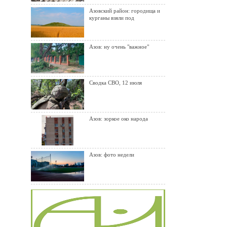
Азовский район: городища и
курганы взяли под
Азов: ну очень "важное"
Сводка СВО, 12 июля
Азов: зоркое око народа
Азов: фото недели