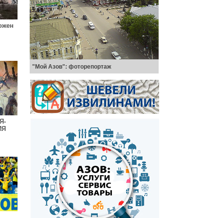
ожен
"Мой Азов": фоторепортаж
Я-
ИЯ