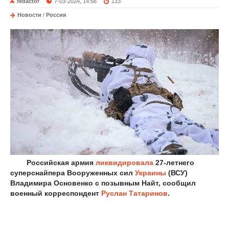
redactor
7-03-2024, 14:56
133
Новости
/
Россия
Российская армия
ликвидировала
27-летнего
суперснайпера Вооруженных сил
Украины
(ВСУ)
Владимира Основенко с позывным Найт, сообщил
военный корреспондент
Руслан Татаринов
.