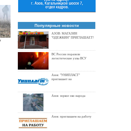
Популярные новости
АЗОВ: МАГАЗИН
"ОДЕЖКИН" ПРИГЛАШАЕТ!
У
в
ВС России поразили
логистические узлы ВСУ
Азов: "УНИПЛАСТ"
приглашает на
Азов: зоркое око народа
Азов: приглашаем на работу