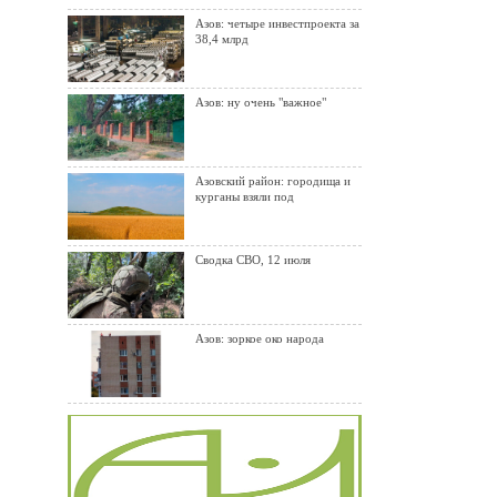
Азов: четыре инвестпроекта за
38,4 млрд
Азов: ну очень "важное"
Азовский район: городища и
курганы взяли под
Сводка СВО, 12 июля
Азов: зоркое око народа