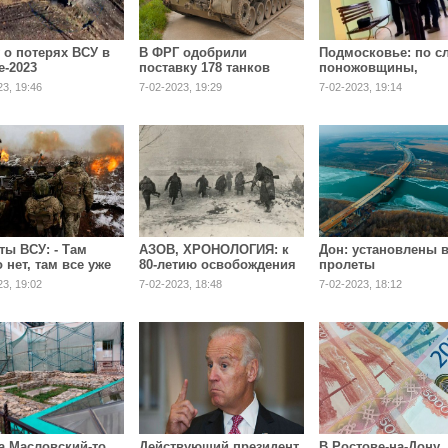
 о потерях ВСУ в
В ФРГ одобрили
Подмосковье: по с
е-2023
поставку 178 танков
поножовщины,
Leopard 1 Украине
устроенной
23, 19:46
7-02-2023, 19:29
7-02-2023, 19:14
пятиклассницей
ты ВСУ: - Там
АЗОВ, ХРОНОЛОГИЯ: к
Дон: установлены 
 нет, там все уже
80-летию освобождения
пролеты
...
города от немецко-
двухкилометрового
23, 19:02
7-02-2023, 18:48
7-02-2023, 18:12
фашистских захватчиков
моста
 а Масловский-то
Действующий президент
В Ростове-на-Дону