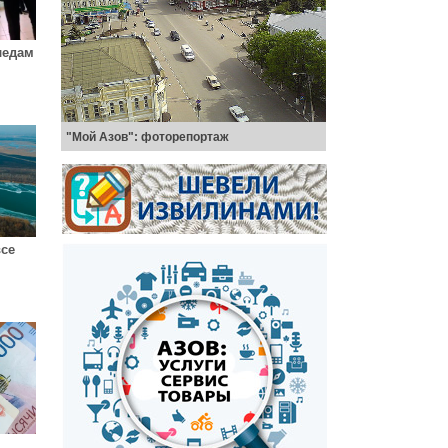
ледам
"Мой Азов": фоторепортаж
все