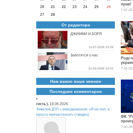
прав!
20
21
22
23
24
25
26
7-02-20
27
28
От редактора
ДЖИММИ И БОРЯ
11-07-2026 10:28
Заботятся о нас
Родст
украи
прося
7-02-202
31-03-2026 14:52
близк
Нам важно ваше мнение
Последние комментарии
гость ).
19.06.2026
Тяжелое ДТП с иеродиаконом: «Я не пил, а
просто причастился!» (+видео)
ФК "Р
проиг
7-02-20