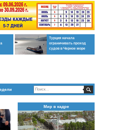
Турция начала
та
ограничивать проход
судов в Черное море
едели
Мир в кадре