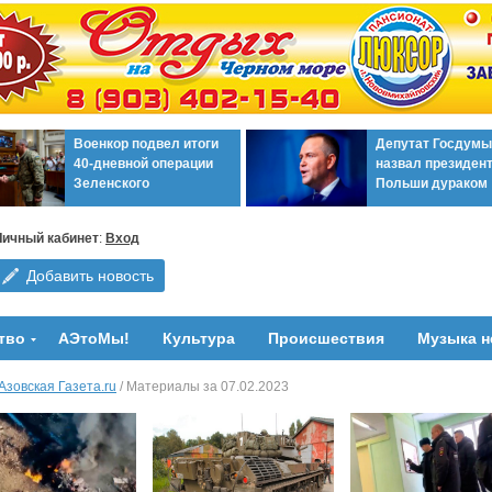
Военкор подвел итоги
Депутат Госдумы
40-дневной операции
назвал президен
Зеленского
Польши дураком
Личный кабинет
:
Вход
Добавить новость
тво
АЭтоМы!
Культура
Происшествия
Музыка н
Азовская Газета.ru
/ Материалы за 07.02.2023