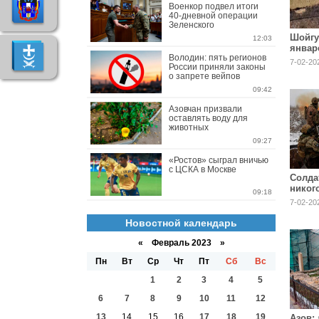
Военкор подвел итоги
40-дневной операции
Зеленского
Шойгу
12:03
январ
Володин: пять регионов
7-02-20
России приняли законы
о запрете вейпов
09:42
Азовчан призвали
оставлять воду для
животных
09:27
«Ростов» сыграл вничью
с ЦСКА в Москве
Солда
никого
09:18
умерли
7-02-20
Новостной календарь
«
Февраль 2023
»
Пн
Вт
Ср
Чт
Пт
Сб
Вс
1
2
3
4
5
6
7
8
9
10
11
12
13
14
15
16
17
18
19
Азов: