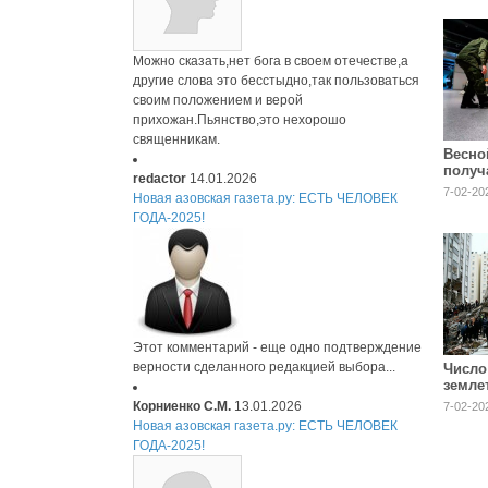
Можно сказать,нет бога в своем отечестве,а
другие слова это бесстыдно,так пользоваться
своим положением и верой
прихожан.Пьянство,это нехорошо
священникам.
Весно
получ
redactor
14.01.2026
компл
7-02-20
Новая азовская газета.ру: ЕСТЬ ЧЕЛОВЕК
форм
ГОДА-2025!
Этот комментарий - еще одно подтверждение
верности сделанного редакцией выбора...
Число
земле
прибл
Корниенко С.М.
13.01.2026
7-02-20
тысяч
Новая азовская газета.ру: ЕСТЬ ЧЕЛОВЕК
ГОДА-2025!