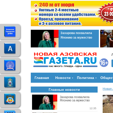
Захарова похвалила
Японию за мужество
Главная
Новости
Политика
Общес
Новая 
Главные новости
Захарова похвалила
Японию за мужество
12:35