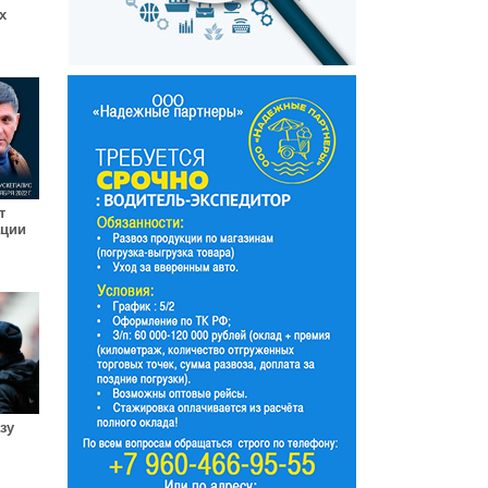
х
т
ации
н
зу