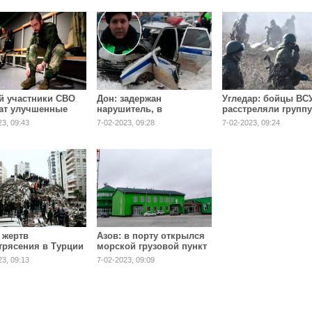
отделений МВД
й участники СВО
Дон: задержан
Угледар: бойцы ВС
ат улучшенные
нарушитель, в
расстреляли группу
екты полевой
результате погони за
польских наемнико
23, 09:43
7-02-2023, 09:28
7-02-2023, 09:24
ы
которым погиб
полицейский
 жертв
Азов: в порту открылся
трясения в Турции
морской грузовой пункт
изилось к трем
пропуска
23, 09:13
7-02-2023, 09:09
ам человек