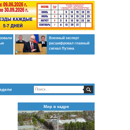
ировали
Военный эксперт
ые
расшифровал главный
сигнал Путина
едели
Мир в кадре