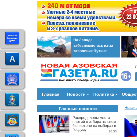
На Западе
забеспокоились из-за
заявления Путина
Главная
Новости
Политика
Общес
Новая 
Главные новости
Распределены места
партий в избирательном
бюллетене на выборах в
Госдуму
16:53