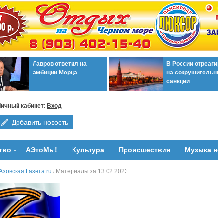
Лавров ответил на
В России отреаг
амбиции Мерца
на сокрушительн
санкции
Личный кабинет
:
Вход
Добавить новость
тво
АЭтоМы!
Культура
Происшествия
Музыка н
Азовская Газета.ru
/ Материалы за 13.02.2023