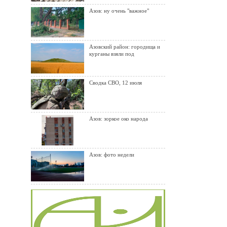
Азов: ну очень "важное"
Азовский район: городища и
курганы взяли под
Сводка СВО, 12 июля
Азов: зоркое око народа
Азов: фото недели