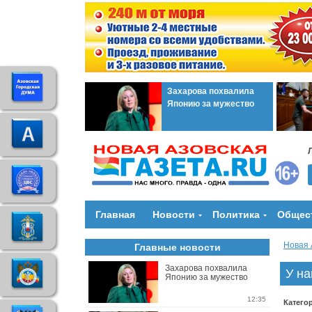
Захарова похвалила
Японию за мужество
Главная
Новости
Политика
Общес
Новая 
Главные новости
Захарова похвалила
У на
Японию за мужество
12:35
Катего