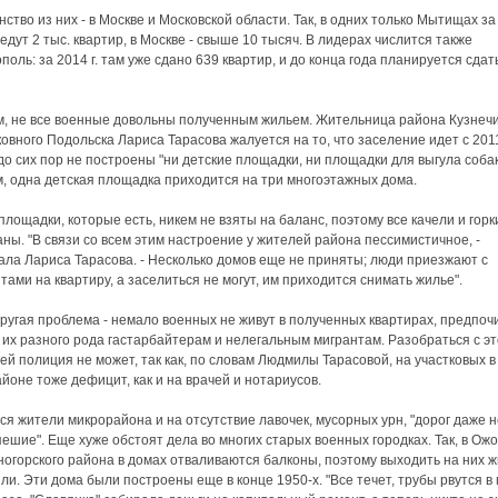
ство из них - в Москве и Московской области. Так, в одних только Мытищах за
ведут 2 тыс. квартир, в Москве - свыше 10 тысяч. В лидерах числится также
поль: за 2014 г. там уже сдано 639 квартир, и до конца года планируется сда
, не все военные довольны полученным жильем. Жительница района Кузнеч
овного Подольска Лариса Тарасова жалуется на то, что заселение идет с 2011 
до сих пор не построены "ни детские площадки, ни площадки для выгула собак
, одна детская площадка приходится на три многоэтажных дома.
 площадки, которые есть, никем не взяты на баланс, поэтому все качели и горк
ны. "В связи со всем этим настроение у жителей района пессимистичное, -
ала Лариса Тарасова. - Несколько домов еще не приняты; люди приезжают с
тами на квартиру, а заселиться не могут, им приходится снимать жилье".
другая проблема - немало военных не живут в полученных квартирах, предпоч
 их разного рода гастарбайтерам и нелегальным мигрантам. Разобраться с э
ей полиция не может, так как, по словам Людмилы Тарасовой, на участковых в
йоне тоже дефицит, как и на врачей и нотариусов.
я жители микрорайона и на отсутствие лавочек, мусорных урн, "дорог даже н
пешие". Еще хуже обстоят дела во многих старых военных городках. Так, в Ож
огорского района в домах отваливаются балконы, поэтому выходить на них 
ли. Эти дома были построены еще в конце 1950-х. "Все течет, трубы рвутся в