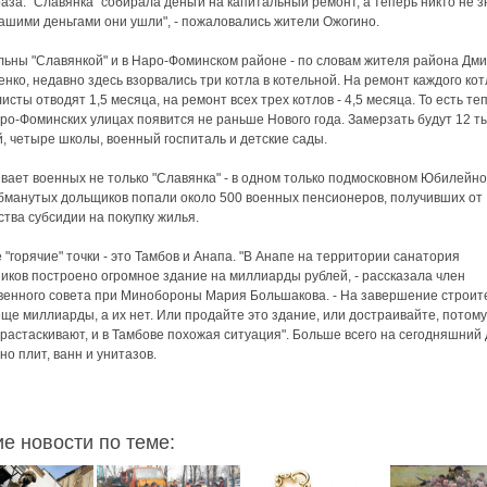
раза. "Славянка" собирала деньги на капитальный ремонт, а теперь никто не з
нашими деньгами они ушли", - пожаловались жители Ожогино.
ьны "Славянкой" и в Наро-Фоминском районе - по словам жителя района Дм
нко, недавно здесь взорвались три котла в котельной. На ремонт каждого кот
исты отводят 1,5 месяца, на ремонт всех трех котлов - 4,5 месяца. То есть те
ро-Фоминских улицах появится не раньше Нового года. Замерзать будут 12 т
, четыре школы, военный госпиталь и детские сады.
ает военных не только "Славянка" - в одном только подмосковном Юбилейно
бманутых дольщиков попали около 500 военных пенсионеров, получивших от
ства субсидии на покупку жилья.
 "горячие" точки - это Тамбов и Анапа. "В Анапе на территории санатория
иков построено огромное здание на миллиарды рублей, - рассказала член
енного совета при Минобороны Мария Большакова. - На завершение строит
ще миллиарды, а их нет. Или продайте это здание, или достраивайте, потому
 растаскивают, и в Тамбове похожая ситуация". Больше всего на сегодняшний
но плит, ванн и унитазов.
ие новости по теме: