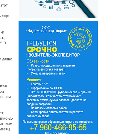
 этот
ть еще
ики
г.,
". В
и давно
итая
той
 новом
ет,
огино-25
жителям
 месяц