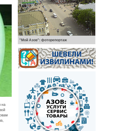
"Мой Азов": фоторепортаж
 на
вой
ловам
а,