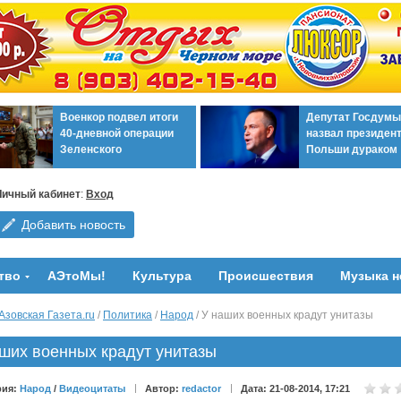
Военкор подвел итоги
Депутат Госдумы
40-дневной операции
назвал президен
Зеленского
Польши дураком
Личный кабинет
:
Вход
Добавить новость
тво
АЭтоМы!
Культура
Происшествия
Музыка н
Азовская Газета.ru
/
Политика
/
Народ
/ У наших военных крадут унитазы
ших военных крадут унитазы
рия:
Народ
/
Видеоцитаты
Автор:
redactor
Дата: 21-08-2014, 17:21