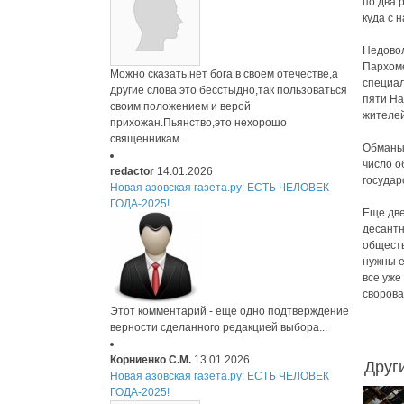
по два 
куда с 
Недовол
Пархоме
Можно сказать,нет бога в своем отечестве,а
специал
другие слова это бесстыдно,так пользоваться
пяти На
своим положением и верой
жителей
прихожан.Пьянство,это нехорошо
священникам.
Обманыв
число о
redactor
14.01.2026
государ
Новая азовская газета.ру: ЕСТЬ ЧЕЛОВЕК
ГОДА-2025!
Еще две
десантн
обществ
нужны е
все уже
сворова
Этот комментарий - еще одно подтверждение
верности сделанного редакцией выбора...
Корниенко С.М.
13.01.2026
Друг
Новая азовская газета.ру: ЕСТЬ ЧЕЛОВЕК
ГОДА-2025!