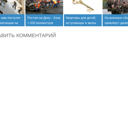
 нам поступят
Ростов-на-Дону - Азов
Квартиры для детей,
На военные сб
квитанции на
+ 430 километров
вступающих в жизнь
привлекут дале
онт домов
всех
АВИТЬ КОММЕНТАРИЙ