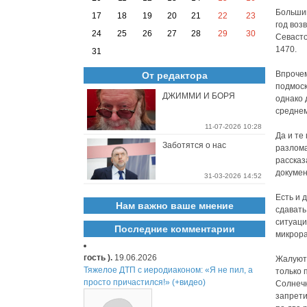
Большин
17
18
19
20
21
22
23
год воз
24
25
26
27
28
29
30
Севасто
1470.
31
Впрочем
От редактора
подмоск
ДЖИММИ И БОРЯ
однако 
среднем
11-07-2026 10:28
Да и те
Заботятся о нас
разлома
рассказ
докумен
31-03-2026 14:52
Есть и 
Нам важно ваше мнение
сдавать
ситуаци
Последние комментарии
микрора
гость ).
19.06.2026
Жалуютс
Тяжелое ДТП с иеродиаконом: «Я не пил, а
только 
просто причастился!» (+видео)
Солнечн
запрети