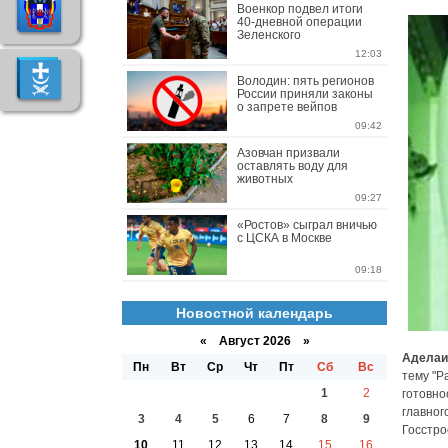
Военкор подвел итоги
40-дневной операции
Зеленского
12:03
Володин: пять регионов
России приняли законы
о запрете вейпов
09:42
Азовчан призвали
оставлять воду для
животных
09:27
«Ростов» сыграл вничью
с ЦСКА в Москве
09:18
Новостной календарь
«
Август 2026 »
Аделаи
Пн
Вт
Ср
Чт
Пт
Сб
Вс
тему "Р
1
2
готовно
главног
3
4
5
6
7
8
9
Госстро
10
11
12
13
14
15
16