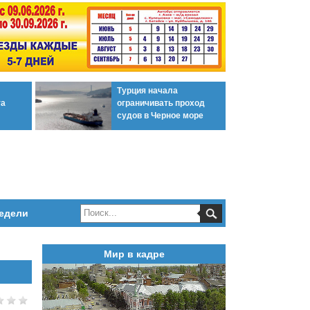
Турция начала
та
ограничивать проход
судов в Черное море
едели
Мир в кадре