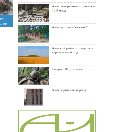
Азов: четыре инвестпроекта за
38,4 млрд
оры
ко не
Азов: ну очень "важное"
Азовский район: городища и
курганы взяли под
Сводка СВО, 12 июля
Азов: зоркое око народа