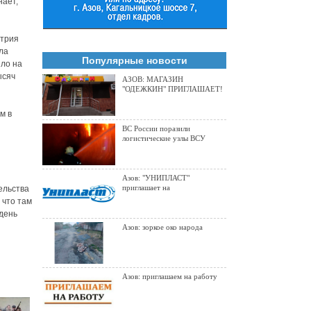
нает,
итрия
ла
Популярные новости
пло на
ысяч
АЗОВ: МАГАЗИН
"ОДЕЖКИН" ПРИГЛАШАЕТ!
м в
ВС России поразили
логистические узлы ВСУ
Азов: "УНИПЛАСТ"
приглашает на
ельства
 что там
 день
Азов: зоркое око народа
Азов: приглашаем на работу