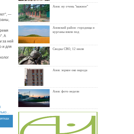
Азов: ну очень "важное"
уют", —
траны,
Азовский район: городища и
время
курганы взяли под
". А
м за ней
о и для
Сводка СВО, 12 июля
нолог
Азов: зоркое око народа
Азов: фото недели
зятках