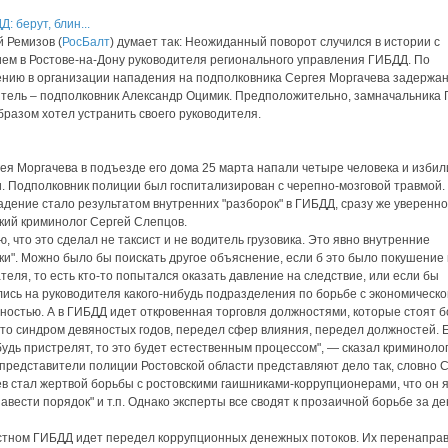
 Ремизов (
РосБалт
) думает так: Неожиданный поворот случился в истории с
ем в Ростове-на-Дону руководителя регионального управления ГИБДД. По
нию в организации нападения на подполковника Сергея Моргачева задержан
тель – подполковник Александр Оцимик. Предположительно, замначальника
бразом хотел устранить своего руководителя.
ея Моргачева в подъезде его дома 25 марта напали четыре человека и избил
. Подполковник полиции был госпитализирован с черепно-мозговой травмой. 
адение стало результатом внутренних "разборок" в ГИБДД, сразу же уверенно
кий криминолог Сергей Слепцов.
ю, что это сделал не таксист и не водитель грузовика. Это явно внутренние
ки". Можно было бы поискать другое объяснение, если б это было покушение
теля, то есть кто-то попытался оказать давление на следствие, или если бы
ись на руководителя какого-нибудь подразделения по борьбе с экономическо
ностью. А в ГИБДД идет откровенная торговля должностями, которые стоят 
Это синдром девяностых годов, передел сфер влияния, передел должностей. 
будь пристрелят, то это будет естественным процессом", — сказал криминолог
представители полиции Ростовской области представляют дело так, словно 
в стал жертвой борьбы с ростовскими гаишниками-коррупционерами, что он 
навести порядок" и т.п. Однако эксперты все сводят к прозаичной борьбе за 
стном ГИБДД идет передел коррупционных денежных потоков. Их перенаправ