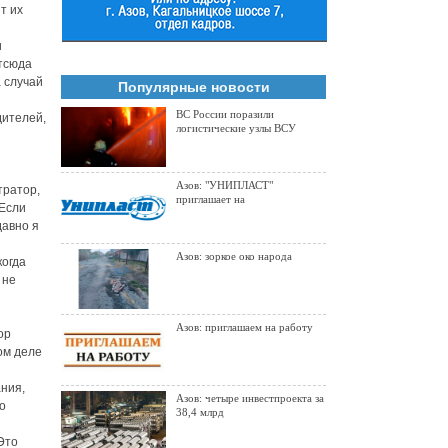
т их
и
Отсюда
 случай
Популярные новости
ВС России поразили
дителей,
логистические узлы ВСУ
Азов: "УНИПЛАСТ"
тратор,
приглашает на
 Если
давно я
Азов: зоркое око народа
когда
 не
Азов: приглашаем на работу
ор
ом деле
ния,
Азов: четыре инвестпроекта за
о
38,4 млрд
Это