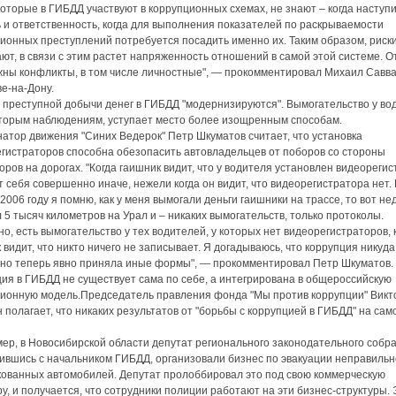
которые в ГИБДД участвуют в коррупционных схемах, не знают – когда наступи
 и ответственность, когда для выполнения показателей по раскрываемости
ионных преступлений потребуется посадить именно их. Таким образом, риск
ют, в связи с этим растет напряженность отношений в самой этой системе. 
ны конфликты, в том числе личностные", — прокомментировал Михаил Савва
ве-на-Дону.
преступной добычи денег в ГИБДД "модернизируются". Вымогательство у во
торым наблюдениям, уступает место более изощренным способам.
атор движения "Синих Ведерок" Петр Шкуматов считает, что установка
гистраторов способна обезопасить автовладельцев от поборов со стороны
оров на дорогах. "Когда гаишник видит, что у водителя установлен видеорегис
т себя совершенно иначе, нежели когда он видит, что видеорегистратора нет.
в 2006 году я помню, как у меня вымогали деньги гаишники на трассе, то вот не
 5 тысяч километров на Урал и – никаких вымогательств, только протоколы.
о, есть вымогательство у тех водителей, у которых нет видеорегистраторов, 
 видит, что никто ничего не записывает. Я догадываюсь, что коррупция никуда
 но теперь явно приняла иные формы", — прокомментировал Петр Шкуматов.
ия в ГИБДД не существует сама по себе, а интегрирована в общероссийскую
ионную модель.Председатель правления фонда "Мы против коррупции" Викт
 полагает, что никаких результатов от "борьбы с коррупцией в ГИБДД" на сам
ер, в Новосибирской области депутат регионального законодательного собра
ившись с начальником ГИБДД, организовали бизнес по эвакуации неправильн
ованных автомобилей. Депутат пролоббировал это под свою коммерческую
ру, и получается, что сотрудники полиции работают на эти бизнес-структуры. 