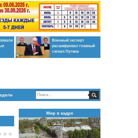
ировали
Военный эксперт
ые
расшифровал главный
сигнал Путина
едели
Мир в кадре