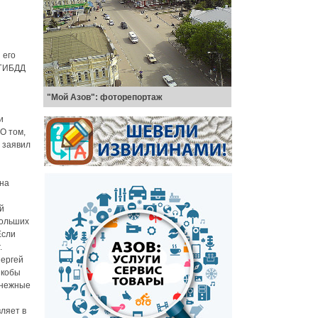
 его
 ГИБДД
"Мой Азов": фоторепортаж
и
О том,
 заявил
 на
й
больших
Если
.
Сергей
якобы
денежные
ляет в