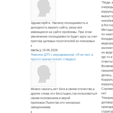
"Люди, 
очередь
коррупц
выраста
неизбеж
Здравствуйте. Увеличу посещаемость и
в Росто
доходность вашего сайта, решу все
Методы 
имеющиеся на сайте проблемы. При этом
по неко
увеличение посещаемости будет идти за счет
Координ
притока целевых посетителей из поисковых
видеоре
инспект
гость ).
19.06.2026
он веде
Тяжелое ДТП с иеродиаконом: «Я не пил, а
где-то 
просто причастился!» (+видео)
отмотал
Возможн
гаишник
делась,
Коррупц
коррупц
Сорокин
Можно сказать,нет бога в своем отечестве,а
нет.
другие слова это бесстыдно,так пользоваться
"Наприм
своим положением и верой
договор
прихожан.Пьянство,это нехорошо
припарк
священникам.
структу