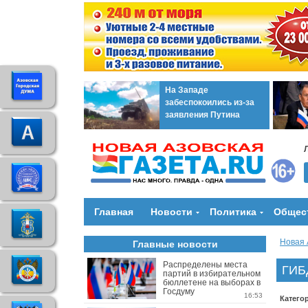
На Западе
забеспокоились из-за
заявления Путина
Главная
Новости
Политика
Общес
Новая 
Главные новости
Распределены места
ГИБД
партий в избирательном
бюллетене на выборах в
Госдуму
16:53
Катего