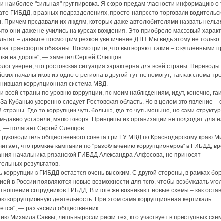
ки наиболее "сильная" группировка. Я скоро предам гласности информацию о т
ате ГИБДД, в разных подразделениях, просто-напросто торговали водительс
. Причем продавали их людям, которых даже автолюбителями назвать нельз
что они даже не учились на курсах вождения. Это приобрело массовый характ
ультат – давайте посмотрим резкое увеличение ДТП. Мы ведь этому не только
тва транспорта обязаны. Посмотрите, что вытворяют такие – с купленными 
рки на дороге", — заметил Сергей Слепцов.
лог уверен, что ростовская ситуация характерна для всей страны. Переводы
ских начальников из одного региона в другой тут не помогут, так как слома тр
гнившая коррупционная система МВД.
и всей страны по уровню коррупции, по моим наблюдениям, идут, конечно, га
 За Кубанью уверенно следует Ростовская область. Но в целом это явление –
й страны. Где-то коррупции чуть больше, где-то чуть меньше, но сами структ
м-давно устарели, мягко говоря. Принципы их организации не подходят для 
, — полагает Сергей Слепцов.
руководитель общественного совета при ГУ МВД по Краснодарскому краю М
читает, что громкие кампании по "разоблачению коррупционеров" в ГИБДД, в
ния начальника рязанской ГИБДД Александра Алфосова, не приносят
ельных результатов.
ь коррупции в ГИБДД остается очень высоким. С другой стороны, в рамках бо
ией в России появляются новые возможности для того, чтобы возбуждать уг
отношении сотрудников ГИБДД. В итоге же возникают новые схемы – как остав
ою коррупционную деятельность. При этом сама коррупционная вертикаль
ется", — разъяснил общественник.
ию Михаила Саввы, лишь выросли риски тех, кто участвует в преступных схем