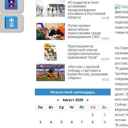
40 градусов в тени:
штормовое
предупреждение
Дмитрий
объявили в Ростовской
избиени
области
14:08
подозре
Путин провел
замести
масштабные
таким о
перестановки среди
командования СВО
13:51
Приглашаем на
На Серг
областной пленэр
палками
профессиональных
художников "Азов"
что нап
10:20
ростовс
«Ростов» с крупной
"Я дума
победы стартовал в
"разбор
Кубке России, разгромив
«Акрон»
следова
10:11
покушал
преступ
Новостной календарь
денег. 
кого-ни
«
Август 2026 »
Сейчас 
Пн
Вт
Ср
Чт
Пт
Сб
Вс
Моргаче
1
2
хотел "
потоки.
3
4
5
6
7
8
9
"В обла