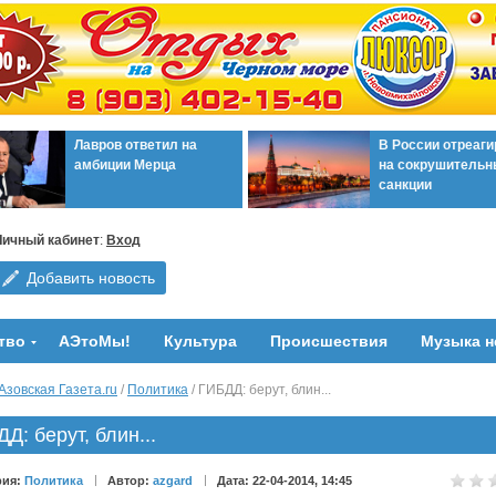
Лавров ответил на
В России отреаг
амбиции Мерца
на сокрушительн
санкции
Личный кабинет
:
Вход
Добавить новость
тво
АЭтоМы!
Культура
Происшествия
Музыка н
Азовская Газета.ru
/
Политика
/ ГИБДД: берут, блин...
Д: берут, блин...
рия:
Политика
Автор:
azgard
Дата: 22-04-2014, 14:45