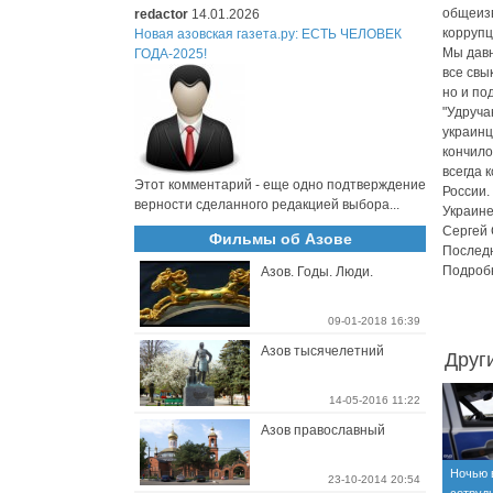
общеизв
redactor
14.01.2026
коррупц
Новая азовская газета.ру: ЕСТЬ ЧЕЛОВЕК
Мы давн
ГОДА-2025!
все свы
но и по
"Удруча
украинц
кончило
всегда 
Этот комментарий - еще одно подтверждение
России.
верности сделанного редакцией выбора...
Украине
Сергей 
Фильмы об Азове
Последн
Подробне
Азов. Годы. Люди.
09-01-2018 16:39
Азов тысячелетний
Друг
14-05-2016 11:22
Азов православный
Ночью 
23-10-2014 20:54