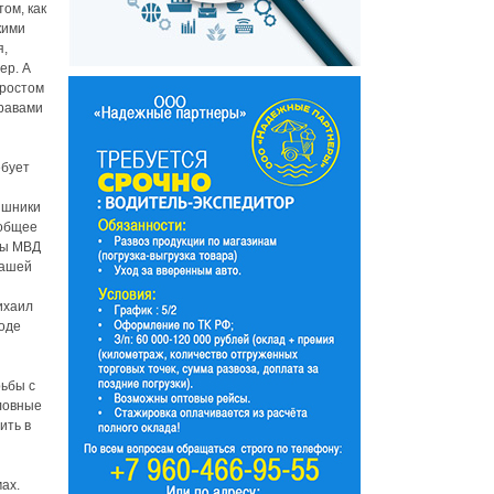
ом, как
кими
я,
ер. А
 ростом
правами
ебует
ишники
 общее
уры МВД
нашей
ихаил
роде
рьбы с
оловные
ить в
ах.