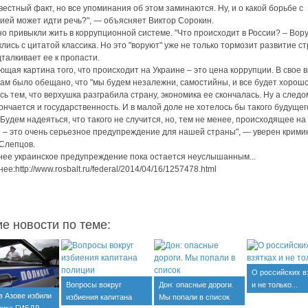
естный факт, но все упоминания об этом заминаются. Ну, и о какой борьбе с
ией может идти речь?", — объясняет Виктор Сорокин.
о привыкли жить в коррупционной системе. "Что происходит в России? – Вор
клись с цитатой классика. Но это "воруют" уже не только тормозит развитие с
дталкивает ее к пропасти.
ющая картина того, что происходит на Украине – это цена коррупции. В свое 
ам было обещано, что "мы будем незалежни, самостийны, и все будет хорошо
сь тем, что верхушка разграбила страну, экономика ее скончалась. Ну а следо
кончается и государственность. И в малой доле не хотелось бы такого будущег
 Будем надеяться, что такого не случится, но, тем не менее, происходящее на
 – это очень серьезное предупреждение для нашей страны", — уверен крими
Слепцов.
ее украинское предупреждение пока остается неуслышанным...
е:http://www.rosbalt.ru/federal/2014/04/16/1257478.html
ие новости по теме:
О российских в
Вопросы вокруг
Дон: опасные дороги.
и не только...
в Азове избили
избиения капитана
Мы попали в список