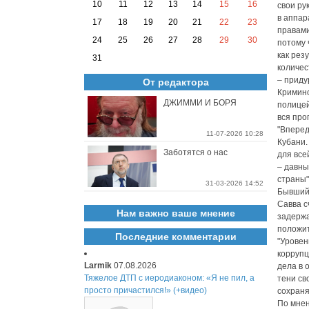
10
11
12
13
14
15
16
свои ру
в аппар
17
18
19
20
21
22
23
правами
24
25
26
27
28
29
30
потому 
как рез
31
количес
– приду
От редактора
Кримино
ДЖИММИ И БОРЯ
полицей
вся про
"Вперед
11-07-2026 10:28
Кубани.
Заботятся о нас
для все
– давны
страны"
31-03-2026 14:52
Бывший 
Савва с
Нам важно ваше мнение
задержа
положит
Последние комментарии
"Уровен
коррупц
Larmik
07.08.2026
дела в 
Тяжелое ДТП с иеродиаконом: «Я не пил, а
тени св
просто причастился!» (+видео)
сохраня
По мнен