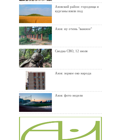
Азовский район: городища и
курганы взяли под
Азов: ну очень "важное"
Сводка СВО, 12 июля
Азов: зоркое око народа
Азов: фото недели