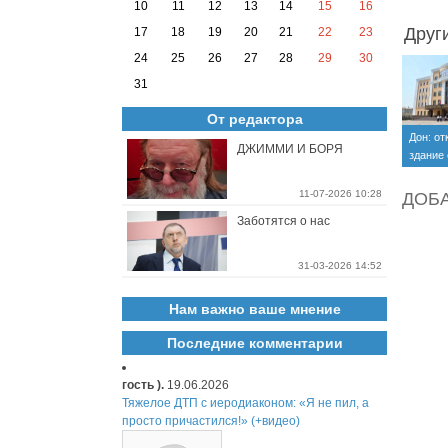
10
11
12
13
14
15
16
Друг
17
18
19
20
21
22
23
24
25
26
27
28
29
30
31
От редактора
Дон: от
ДЖИММИ И БОРЯ
здание
прокур
11-07-2026 10:28
ДОБ
Заботятся о нас
31-03-2026 14:52
Нам важно ваше мнение
Последние комментарии
гость ).
19.06.2026
Тяжелое ДТП с иеродиаконом: «Я не пил, а
просто причастился!» (+видео)