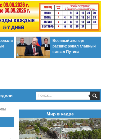
ировали
Военный эксперт
ые
расшифровал главный
сигнал Путина
едели
опы
Мир в кадре