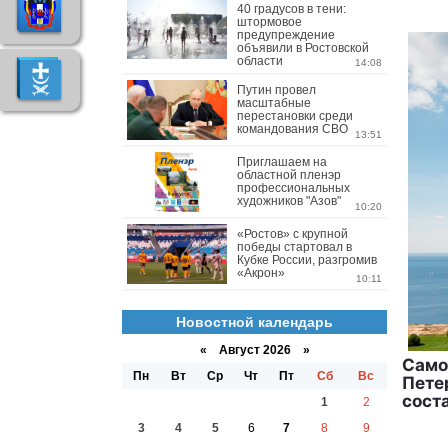
40 градусов в тени:
штормовое
предупреждение
объявили в Ростовской
области
14:08
Путин провел
масштабные
перестановки среди
командования СВО
13:51
Приглашаем на
областной пленэр
профессиональных
художников "Азов"
10:20
«Ростов» с крупной
победы стартовал в
Кубке России, разгромив
«Акрон»
10:11
Новостной календарь
«
Август 2026 »
Само
Пн
Вт
Ср
Чт
Пт
Сб
Вс
Петер
сост
1
2
3
4
5
6
7
8
9