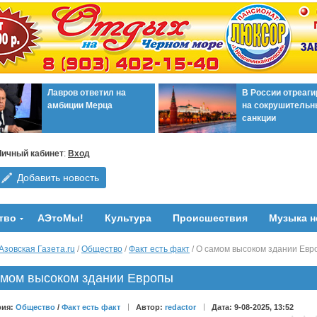
Лавров ответил на
В России отреаг
амбиции Мерца
на сокрушительн
санкции
Личный кабинет
:
Вход
Добавить новость
тво
АЭтоМы!
Культура
Происшествия
Музыка н
Азовская Газета.ru
/
Общество
/
Факт есть факт
/ О самом высоком здании Евр
амом высоком здании Европы
рия:
Общество
/
Факт есть факт
Автор:
redactor
Дата: 9-08-2025, 13:52