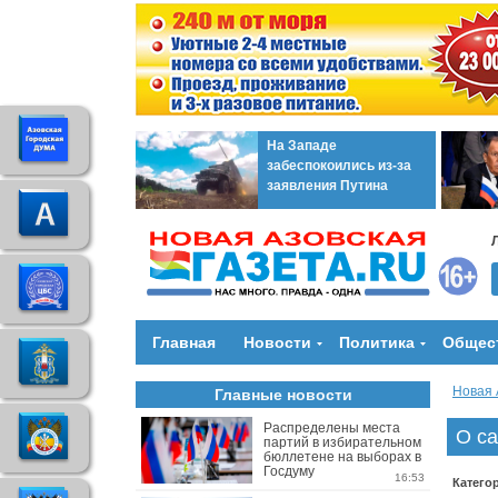
На Западе
забеспокоились из-за
заявления Путина
Главная
Новости
Политика
Общес
Новая 
Главные новости
Распределены места
О с
партий в избирательном
бюллетене на выборах в
Госдуму
16:53
Катего