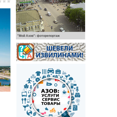
"Мой Азов": фоторепортаж