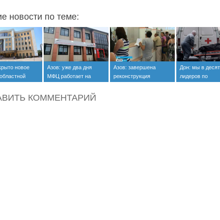
ие новости по теме:
крыто новое
Азов: уже два дня
Азов: завершена
Дон: мы в деся
 областной
МФЦ работает на
реконструкция
лидеров по
атуры
новом месте
центрального
заболевающим
почтового отделения
коронавирусом
АВИТЬ КОММЕНТАРИЙ