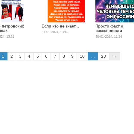
о петровских
Если кто не знает...
Просто факт о
ицах
рассеянности
31-01-2024, 13:16
024, 13:39
30-01-2024, 12:24
1
2
3
4
5
6
7
8
9
10
...
23
→