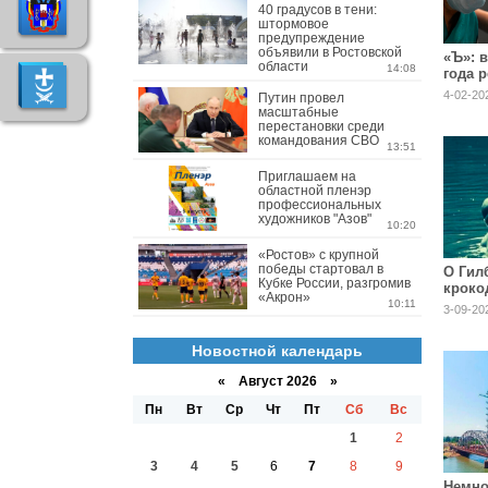
40 градусов в тени:
штормовое
предупреждение
объявили в Ростовской
«Ъ»: 
области
14:08
года 
забол
4-02-202
Путин провел
сифи
масштабные
перестановки среди
командования СВО
13:51
Приглашаем на
областной пленэр
профессиональных
художников "Азов"
10:20
«Ростов» с крупной
победы стартовал в
О Гил
Кубке России, разгромив
кроко
«Акрон»
10:11
3-09-20
Новостной календарь
«
Август 2026 »
Пн
Вт
Ср
Чт
Пт
Сб
Вс
1
2
3
4
5
6
7
8
9
Немно