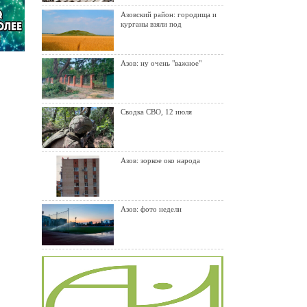
Азовский район: городища и
курганы взяли под
Азов: ну очень "важное"
Сводка СВО, 12 июля
Азов: зоркое око народа
Азов: фото недели