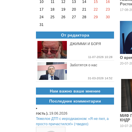
10
11
12
13
14
15
16
Росто
17
18
19
20
21
22
23
17-08-2
24
25
26
27
28
29
30
31
От редактора
ДЖИММИ И БОРЯ
11-07-2026 10:28
О врем
20-07-2
Заботятся о нас
31-03-2026 14:52
Нам важно ваше мнение
Последние комментарии
гость ).
19.06.2026
МИФ 
Тяжелое ДТП с иеродиаконом: «Я не пил, а
КНДР
просто причастился!» (+видео)
10-07-2