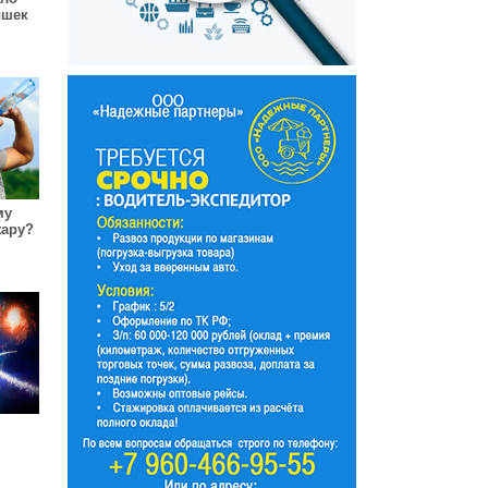
ышек
му
жару?