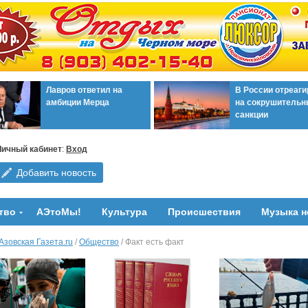
Лавров ответил на
В России отреаг
амбиции Мерца
на сокрушительн
санкции
Личный кабинет
:
Вход
Добавить новость
тво
АЭтоМы!
Культура
Происшествия
Музыка н
Азовская Газета.ru
/
Общество
/ Факт есть факт