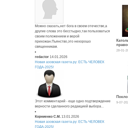
Можно сказать,нет бога в своем отечестве,а
другие слова это бесстыдно,так пользоваться
своим положением и верой
Катол
прихожан.Пьянство,это нехорошо
право
священникам.
будет 
28-01-2
году
redactor
14.01.2026
Новая азовская газета.ру: ЕСТЬ ЧЕЛОВЕК
ГОДА-2025!
Покло
Этот комментарий - еще одно подтверждение
9-07-20
верности сделанного редакцией выбора...
Корниенко С.М.
13.01.2026
Новая азовская газета.ру: ЕСТЬ ЧЕЛОВЕК
ГОДА-2025!