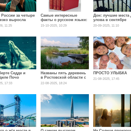
в России за четыре
Самые интересные
Дон: лучшие места
резко выросла
факты о русском языке:
улова в сентябре
еваемость
три «е», «оь» и 9
6, 11:25
15-10-2025, 10:29
20-09-2025, 11:10
лисом
согласных подряд
берте Седде и
Названы пять деревень
ПРОСТО УЛЫБКА
диле Почо
в Ростовской области с
21-08-2025, 17:45
уморительными
25, 17:33
22-08-2025, 18:24
названиями
го о ж/д мосте в
О самом высоком
На Солнце произо