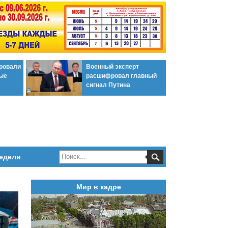
ировали
Военный эксперт
ые
расшифровал главный
сигнал Путина
едели
Мир в кадре