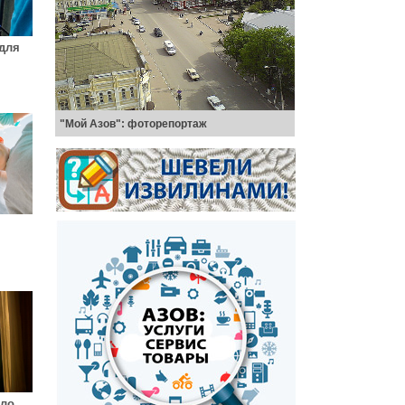
 для
"Мой Азов": фоторепортаж
шло