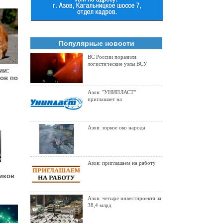
Популярные новости
ВС России поразили
логистические узлы ВСУ
ии:
ков по
Азов: "УНИПЛАСТ"
приглашает на
Азов: зоркое око народа
Азов: приглашаем на работу
иков
Азов: четыре инвестпроекта за
38,4 млрд