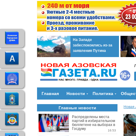
На Западе
забеспокоились из-за
заявления Путина
Главная
Новости
Политика
Общес
Новая 
Главные новости
Распределены места
партий в избирательном
бюллетене на выборах в
Госдуму
16:53