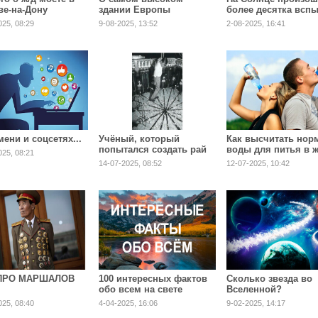
ве-на-Дону
здании Европы
более десятка всп
за сутки
025, 08:29
9-08-2025, 13:52
2-08-2025, 16:41
ени и соцсетях...
Учёный, который
Как высчитать нор
попытался создать рай
воды для питья в 
025, 08:21
— и стал свидетелем его
14-07-2025, 08:52
12-07-2025, 10:42
гибели
ПРО МАРШАЛОВ
100 интересных фактов
Сколько звезда во
обо всем на свете
Вселенной?
025, 08:40
4-04-2025, 16:06
9-02-2025, 14:17