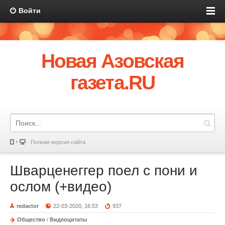
Войти
Новая Азовская
газета.RU
Полная версия сайта
Шварценеггер поел с пони и
ослом (+видео)
redactor
22-03-2020, 16:53
937
Общество
/
Видеоцитаты