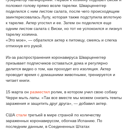
положил голову прямо возле тарелки. Шварценеггер
поделился с ним листом салата, после чего происходящим
заинтересовалась Лулу, которая также подступила вплотную
к тарелке. Актер угостил и ее. Затем он поделился еще
одним листом салата с Виски, но тот не успокоился и лизнул
тарелку хозяина.
«Это мое», — обратился актер к питомцу, смеясь и слегка
отпихнув его рукой.
Из-за распространения коронавируса Шварценеггер
призывает подписчиков оставаться дома и регулярно
делится видео о том, как проходит его изоляция. Актер
проводит время с домашними животными, тренируется и
читает книги.
15 марта он
разместил
ролик, в котором учил свою собаку
Черри мыть лапы. «Так все вместе мы можем снизить темпы
заражения и защитить друг друга», — добавил актер.
США
стали
третьей в мире страной по количеству
зараженных коронавирусом, обогнав Испанию. По
последним данным, в Соединенных Штатах