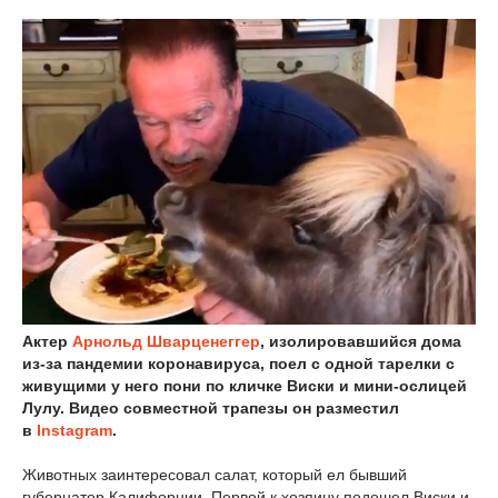
Актер
Арнольд Шварценеггер
, изолировавшийся дома
из-за пандемии коронавируса, поел с одной тарелки с
живущими у него пони по кличке Виски и мини-ослицей
Лулу. Видео совместной трапезы он разместил
в
Instagram
.
Животных заинтересовал салат, который ел бывший
губернатор Калифорнии. Первой к хозяину подошел Виски и