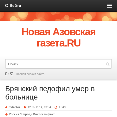
Войти
Новая Азовская
газета.RU
Полная версия сайта
Брянский педофил умер в
больнице
redactor
12-05-2014, 13:04
1 849
Россия
/
Народ
/
Факт есть факт