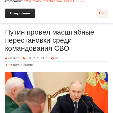
Источник:
https://www.interfax.ru/russia/1107587
Подробнее
0
Путин провел масштабные
перестановки среди
командования СВО
redactor
5-08-2026, 13:51
83
Новости
/
Россия