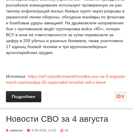
российское командование использует проверенную не раз
тактику инфильтраций малых боевых групп через разрывы в
украинской линии обороны, обходные манёвры по флангам
и бомбовые удары авиацией. На дружковском направлении
бои с противником ведёт группировка войск «Юг», потери
ВСУ в зоне её ответственности за сутки перевалили за
цифру в 200 убитых и раненых боевиков, также уничтожено
17 единиц боевой техники и три крупнокалиберных
артиллерийских орудия.
Источник:
https://aif.ru/politics/world/svodka-svo-na-5-avgusta-
mech-vozmezdiya-25-superraket-krushat-celi-v-kieve
Подробнее
0
Новости СВО за 4 августа
redactor
4-08-2026, 10:53
65