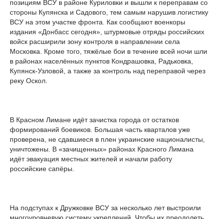
позициям ВСУ в районе Куриловки и вышли к переправам со
стороны Купянска и Садового, тем самым нарушив логистику
ВСУ на этом участке фронта. Как сообщают военкоры
издания «Донбасс сегодня», штурмовые отряды российских
войск расширили зону контроля в направлении села
Московка. Кроме того, тяжёлые бои в течение всей ночи шли
в районах населённых пунктов Кондрашовка, Радьковка,
Купянск-Узловой, а также за контроль над переправой через
реку Оскол.
В Красном Лимане идёт зачистка города от остатков
формирований боевиков. Большая часть кварталов уже
проверена, не сдавшиеся в плен украинские националисты,
уничтожены. В «зачищенных» районах Красного Лимана
идёт эвакуация местных жителей и начали работу
российские сапёры.
На подступах к Дружковке ВСУ за несколько лет выстроили
многоуровневую систему укреплений. Чтобы их преодолеть,