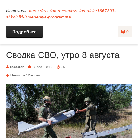
Источник:
https://russian.rt.com/russia/article/1667293-
shkolniki-izmeneniya-programma
Подробнее
0
Сводка СВО, утро 8 августа
redactor
Вчера, 10:19
25
Новости
/
Россия