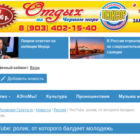
Лавров ответил на
В России отреаг
амбиции Мерца
на сокрушительн
санкции
Личный кабинет
:
Вход
Добавить новость
тво
АЭтоМы!
Культура
Происшествия
Музыка н
Азовская Газета.ru
/
Новости
/
Россия
/ YouTube: ролик, от которого балдеет
ежь
ube: ролик, от которого балдеет молодежь