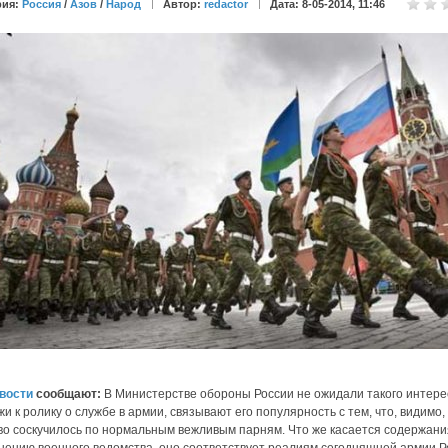
рия:
Россия
/
Азов
/
Народ
Автор:
redactor
Дата: 8-05-2014, 11:46
вости
сообщают:
В Министерстве обороны России не ожидали такого интере
и к ролику о службе в армии, связывают его популярность с тем, что, видимо,
о соскучилось по нормальным вежливым парням. Что же касается содержани