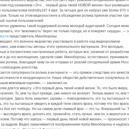
мнению военного ведомства, оно соответствует реалиям сегодняшней армии Р
олик под названием «Это… первый день твоей НОВОЙ жизни» был размещен
 пользователем mrdmitry187 4 мая. За четыре дня он набрал уже более 870 
ров. Только на этом видеохостинге в обсуждении ролика приняли участие три
ой тысячи пользователей.
ятно удивлены такой поддержкой ролика молодой аудиторией. Сегодня мож
ировать, что “вежливость” берет не только города, но и покоряет сердца», — 
вости
представитель Минобороны.
вердил, что военное ведомство участвовало в работе над видеороликом.
овно, нам известны авторы этого оригинального материала. Это молодые,
ные и патриотично настроенные ребята, которые все, начиная от разработки
я и до его воплощения, сделали сами. Минобороны, естественно, принимало
нии ролика, благодаря чему он не оторван от реалий сегодняшней армии Рос
 собеседник агентства.
сается популярности ролика в интернете — это прямое следствие его качеств
истичности и неординарности. Наше общество действительно соскучилось п
ным вежливым парням», — заключил он.
лик длится минуту. «Это первый день твоей новой жизни. То, что было вчера,
начения. То, кем ты был прежде, уже никого не волнует. Теперь важно то, кем 
сегодня. Здесь боль закаляет, шрамы — повседневность, это ты пытаешься ч
ь, это ты пытаешься увидеть в каждой тени своего врага, потому что без врага
без боя нет победы. Но на самом деле главный враг — это ты. Вчерашний ты. 
— выследить врага, догнать его, превзойти, стать лучше, чем он, и вернуться 
елем. Потому что завтра — первый день твоей новой жизни», — произносит 
 за кадром. Видео заканчивается изображением герба Минобороны и надпис