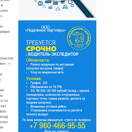
оссии.
 в
тысяч
 с
но
заявил
 участие
сии», —
а,
о
 не
ты
то-то
 нет
Твоя
назад
голос
ью