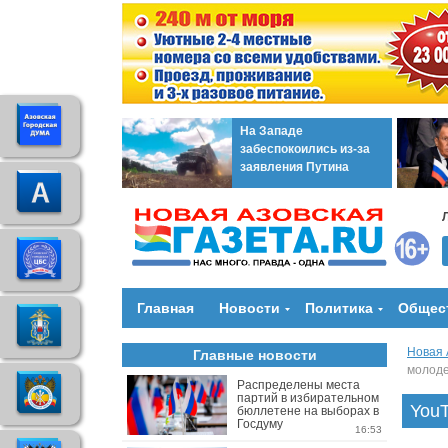
На Западе
забеспокоились из-за
заявления Путина
Главная
Новости
Политика
Общес
Новая 
Главные новости
молод
Распределены места
партий в избирательном
YouT
бюллетене на выборах в
Госдуму
16:53