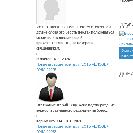
«Воору
Друг
Можно сказать,нет бога в своем отечестве,а
другие слова это бесстыдно,так пользоваться
своим положением и верой
прихожан.Пьянство,это нехорошо
священникам.
В росс
появит
redactor
14.01.2026
бригад
Новая азовская газета.ру: ЕСТЬ ЧЕЛОВЕК
ГОДА-2025!
ДОБ
Этот комментарий - еще одно подтверждение
верности сделанного редакцией выбора...
Корниенко С.М.
13.01.2026
Новая азовская газета.ру: ЕСТЬ ЧЕЛОВЕК
ГОДА-2025!