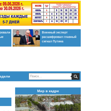
ировали
Военный эксперт
ые
расшифровал главный
сигнал Путина
едели
Мир в кадре