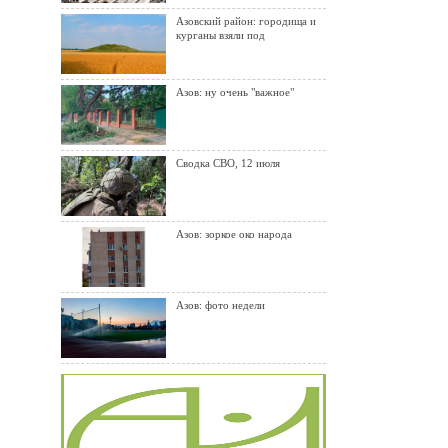
Азовский район: городища и
курганы взяли под
Азов: ну очень "важное"
Сводка СВО, 12 июля
Азов: зоркое око народа
Азов: фото недели