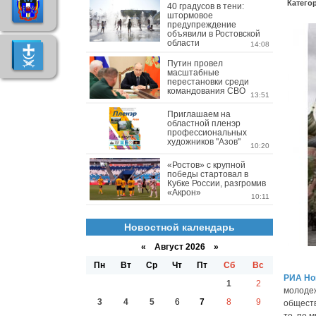
Катего
40 градусов в тени:
штормовое
предупреждение
объявили в Ростовской
области
14:08
Путин провел
масштабные
перестановки среди
командования СВО
13:51
Приглашаем на
областной пленэр
профессиональных
художников "Азов"
10:20
«Ростов» с крупной
победы стартовал в
Кубке России, разгромив
«Акрон»
10:11
Новостной календарь
«
Август 2026 »
Пн
Вт
Ср
Чт
Пт
Сб
Вс
РИА Но
1
2
молодеж
3
4
5
6
7
8
9
обществ