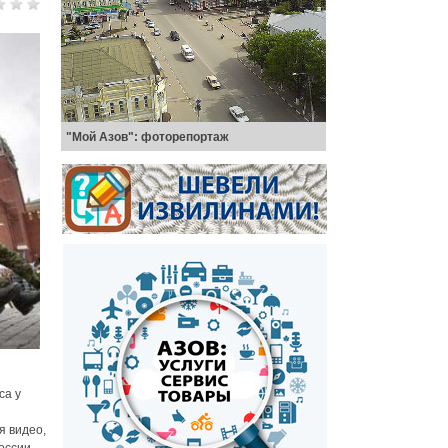
"Мой Азов": фоторепортаж
са у
я видео,