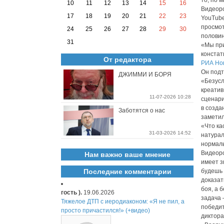
то, по 
10
11
12
13
14
15
16
Видеор
17
18
19
20
21
22
23
YouTube
просмот
24
25
26
27
28
29
30
половин
31
«Мы при
констат
От редактора
РИА Но
Он подт
ДЖИММИ И БОРЯ
«Безусл
креатив
11-07-2026 10:28
сценари
в созда
Заботятся о нас
заметил
«Что ка
31-03-2026 14:52
натурал
нормаль
Видеоро
Нам важно ваше мнение
имеет з
Последние комментарии
будешь 
доказат
боя, а 
гость ).
19.06.2026
задача 
Тяжелое ДТП с иеродиаконом: «Я не пил, а
победит
просто причастился!» (+видео)
диктора