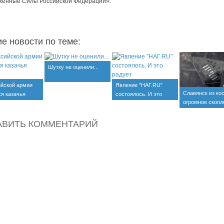
женные Силы Российской Федерации».
ие новости по теме:
Шутку не оценили...
ийской армии
Явление "НАГ.RU"
Славянск из ко
ся казачья
состоялось. И это
огромное скопл
а
радует
техники
АВИТЬ КОММЕНТАРИЙ