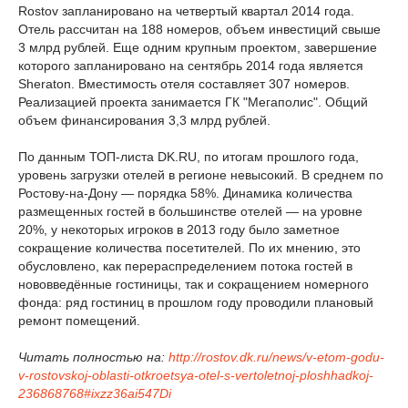
Rostov запланировано на четвертый квартал 2014 года.
Отель рассчитан на 188 номеров, объем инвестиций свыше
3 млрд рублей. Еще одним крупным проектом, завершение
которого запланировано на сентябрь 2014 года является
Sheraton. Вместимость отеля составляет 307 номеров.
Реализацией проекта занимается ГК "Мегаполис". Общий
объем финансирования 3,3 млрд рублей.
По данным ТОП-листа DK.RU, по итогам прошлого года,
уровень загрузки отелей в регионе невысокий. В среднем по
Ростову-на-Дону — порядка 58%. Динамика количества
размещенных гостей в большинстве отелей — на уровне
20%, у некоторых игроков в 2013 году было заметное
сокращение количества посетителей. По их мнению, это
обусловлено, как перераспределением потока гостей в
нововведённые гостиницы, так и сокращением номерного
фонда: ряд гостиниц в прошлом году проводили плановый
ремонт помещений.
Читать полностью на:
http://rostov.dk.ru/news/v-etom-godu-
v-rostovskoj-oblasti-otkroetsya-otel-s-vertoletnoj-ploshhadkoj-
236868768#ixzz36ai547Di