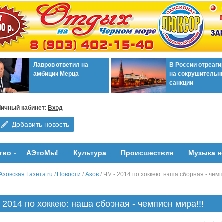
Лавров ответил на
В России отреаг
амбиции Мерца
на сокрушительн
санкции
Личный кабинет
:
Вход
Добавить новость
тво
АЭтоМы!
Культура
Происшествия
Музыка н
Азовская Газета.ru
/
Новости
/
Азов
/ ЧМ - 2014 по хоккею: наша сборная - чем
 2014 по хоккею: наша сборная - чемпион мира!!!