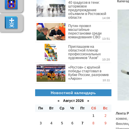
Катего
40 градусов в тени:
штормовое
предупреждение
объявили в Ростовской
области
14:08
Путин провел
масштабные
перестановки среди
командования СВО
13:51
Приглашаем на
областной пленэр
профессиональных
художников "Азов"
10:20
«Ростов» с крупной
победы стартовал в
Кубке России, разгромив
«Акрон»
10:11
Новостной календарь
«
Август 2026 »
Пн
Вт
Ср
Чт
Пт
Сб
Вс
Лента Р
1
2
хоккею,
3
4
5
6
7
8
9
Финлянд