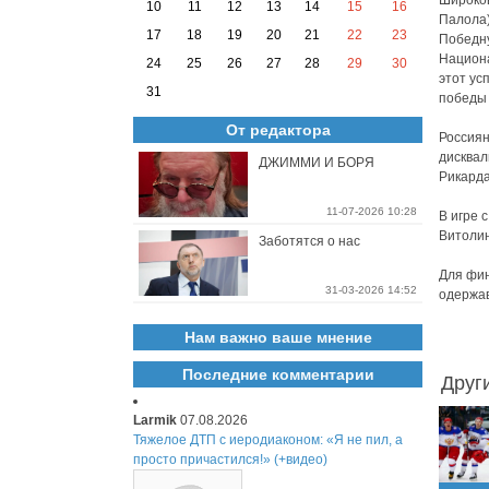
Широков
10
11
12
13
14
15
16
Палола)
17
18
19
20
21
22
23
Победну
Национа
24
25
26
27
28
29
30
этот ус
31
победы 
От редактора
Россиян
дисквал
ДЖИММИ И БОРЯ
Рикарда
11-07-2026 10:28
В игре 
Витоли
Заботятся о нас
Для фин
31-03-2026 14:52
одержав
Нам важно ваше мнение
Последние комментарии
Друг
Larmik
07.08.2026
Тяжелое ДТП с иеродиаконом: «Я не пил, а
просто причастился!» (+видео)