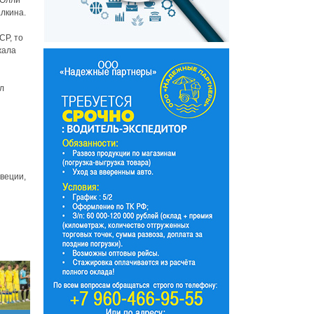
 Олли
лкина.
СР, то
жала
л
веции,