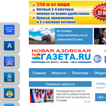
На Западе
забеспокоились из-за
заявления Путина
Главная
Новости
Политика
Общес
Новая 
Главные новости
мира!!!
Распределены места
партий в избирательном
ЧМ -
бюллетене на выборах в
Госдуму
16:53