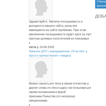
Сборна
финале
хоккею!
ДОБ
Здравствуйте. Увеличу посещаемость и
доходность вашего сайта, решу все
имеющиеся на сайте проблемы. При этом
увеличение посещаемости будет идти за счет
притока целевых посетителей из поисковых
гость ).
19.06.2026
Тяжелое ДТП с иеродиаконом: «Я не пил, а
просто причастился!» (+видео)
Можно сказать,нет бога в своем отечестве,а
другие слова это бесстыдно,так пользоваться
своим положением и верой
прихожан.Пьянство,это нехорошо
священникам.