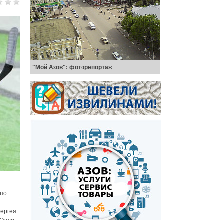
"Мой Азов": фоторепортаж
 по
Сергея