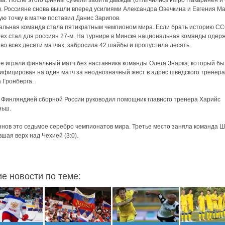
а. После этого финны сумели забить дважды (отличились Ииро Пакаринен и
. Россияне снова вышли вперед усилиями Александра Овечкина и Евгения Ма
ю точку в матче поставил Данис Зарипов.
льная команда стала пятикратным чемпионом мира. Если брать историю СС
пех стал для россиян 27-м. На турнире в Минске национальная команды одер
во всех десяти матчах, забросила 42 шайбы и пропустила десять.
е играли финальный матч без наставника команды Олега Знарка, который бы
ифицирован на один матч за неоднозначный жест в адрес шведского тренера
 Гронберга.
с Финляндией сборной России руководил помощник главного тренера Харийс
ньш.
нов это седьмое серебро чемпионатов мира. Третье место заняла команда Ш
шая верх над Чехией (3:0).
ие новости по теме: