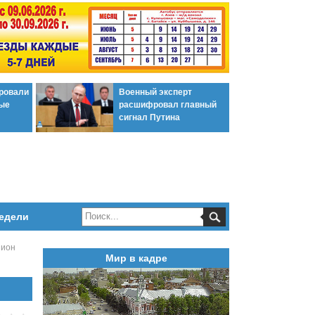
ировали
Военный эксперт
ые
расшифровал главный
сигнал Путина
едели
пион
Мир в кадре