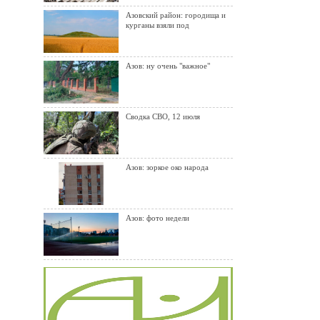
Азовский район: городища и
курганы взяли под
Азов: ну очень "важное"
Сводка СВО, 12 июля
Азов: зоркое око народа
Азов: фото недели