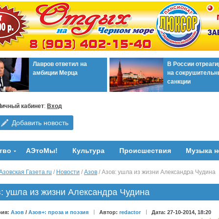
Лавров ответил на
В России отреаг
амбиции Мерца
на сокрушительн
санкции
Личный кабинет
:
Вход
Добавить новость
тво
АЭтоМы!
Культура
Происшествия
Музыка н
Азовская Газета.ru
/
Новости
/
Азов
/ Азов: ушла из жизни Александра Чудина
: ушла из жизни Александра Чудина
рия:
Азов
/
Азов+: проза и поэзия
Автор:
redactor
Дата: 27-10-2014, 18:20