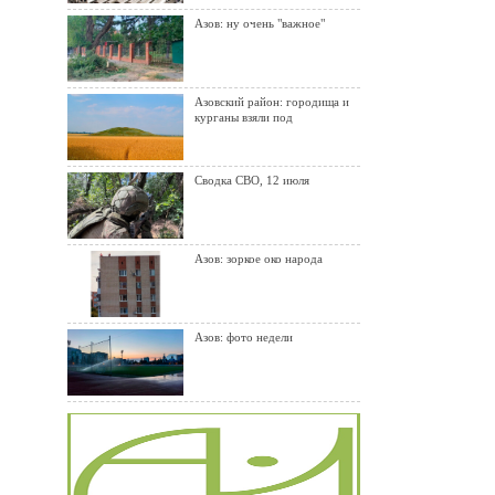
Азов: ну очень "важное"
Азовский район: городища и
курганы взяли под
Сводка СВО, 12 июля
Азов: зоркое око народа
Азов: фото недели