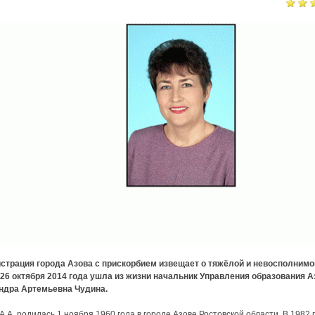
страция города Азова с прискорбием извещает о тяжёлой и невосполнимо
 26 октября 2014 года ушла из жизни начальник Управления образования А
ндра Артемьевна Чудина.
А.А. родилась 1 ноября 1960 года в городе Азове Ростовской области. В 1982 