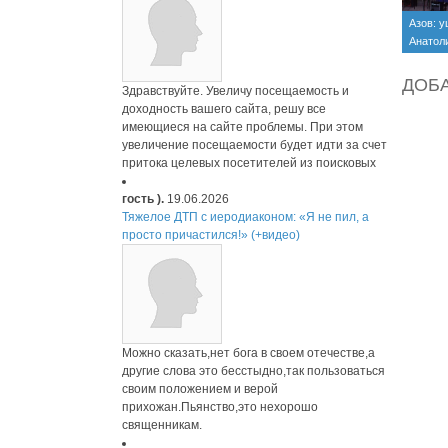
Азов: у
Анатол
ДОБ
Здравствуйте. Увеличу посещаемость и
доходность вашего сайта, решу все
имеющиеся на сайте проблемы. При этом
увеличение посещаемости будет идти за счет
притока целевых посетителей из поисковых
гость ).
19.06.2026
Тяжелое ДТП с иеродиаконом: «Я не пил, а
просто причастился!» (+видео)
Можно сказать,нет бога в своем отечестве,а
другие слова это бесстыдно,так пользоваться
своим положением и верой
прихожан.Пьянство,это нехорошо
священникам.