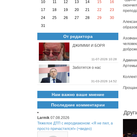
10
11
12
13
14
15
16
окончил
17
18
19
20
21
22
23
препода
24
25
26
27
28
29
30
Алексан
31
образов
От редактора
Азовчан
человек
ДЖИММИ И БОРЯ
доброж
11-07-2026 10:28
Админис
Артемье
Заботятся о нас
Коллект
31-03-2026 14:52
Прощани
Нам важно ваше мнение
Последние комментарии
Друг
Larmik
07.08.2026
Тяжелое ДТП с иеродиаконом: «Я не пил, а
просто причастился!» (+видео)