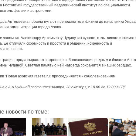
а Ростовский государственный педагогический институт по специальности
ватель физики и астрономии.
дра Артемьевна прошла путь от преподавателя физики до начальника Упра
ания администрации города Азова.
е запомнят Александру Артемьевну Чудину как чуткого, отзывчивого и внимат
а. Её отличали скромность и простота в общении, искренность и
елательность.
трация города выражает искренние соболезнования родным и близким Але
вны Чудиной. Светлая память о ней навсегда сохранится в наших сердцах.
ив "Новая азовская газета.ru" присоединяется к соболезнованиям.
е с А.А.Чудиной состоится завтра, 28 октября, с 10.00 до 12.00 в ГДК.
ие новости по теме: