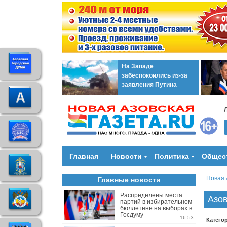
На Западе
забеспокоились из-за
заявления Путина
Главная
Новости
Политика
Общес
Новая 
Главные новости
Распределены места
Азов
партий в избирательном
бюллетене на выборах в
Госдуму
16:53
Катего