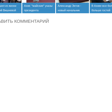
шел из жизни
Азов: "майские" указы
Александр Эктов -
В Азове все бо
ий Вишневой
президента
новый начальник
больше гостей
выполняются
Погрануправления
ФСБ России по РО
АВИТЬ КОММЕНТАРИЙ