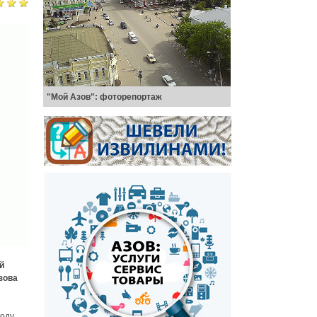
"Мой Азов": фоторепортаж
й
зова
году