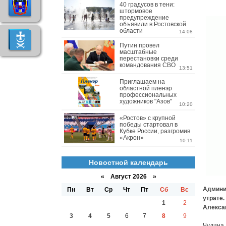
40 градусов в тени:
штормовое
предупреждение
объявили в Ростовской
области
14:08
Путин провел
масштабные
перестановки среди
командования СВО
13:51
Приглашаем на
областной пленэр
профессиональных
художников "Азов"
10:20
«Ростов» с крупной
победы стартовал в
Кубке России, разгромив
«Акрон»
10:11
Новостной календарь
«
Август 2026 »
Админи
Пн
Вт
Ср
Чт
Пт
Сб
Вс
утрате.
1
2
Алекса
3
4
5
6
7
8
9
Чудина 