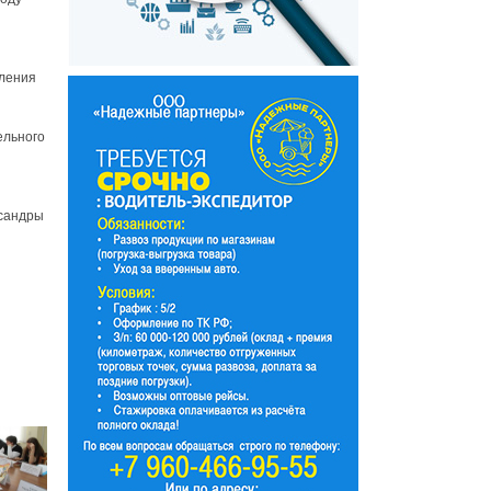
вления
ельного
ксандры