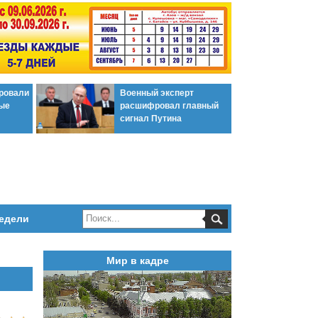
ировали
Военный эксперт
ые
расшифровал главный
сигнал Путина
едели
Мир в кадре