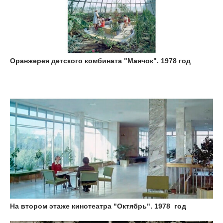
Оранжерея детского комбината "Маячок". 1978 год
На втором этаже кинотеатра "Октябрь". 1978 год