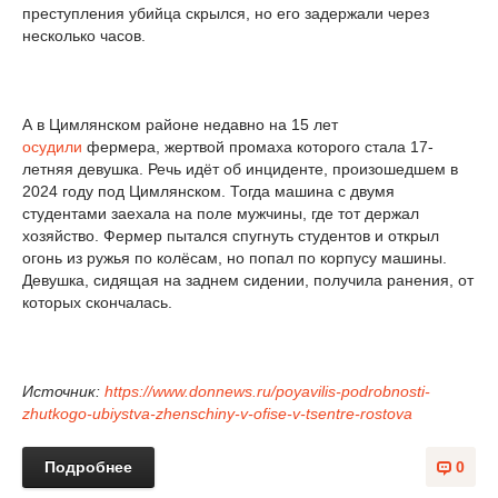
преступления убийца скрылся, но его задержали через
несколько часов.
А в Цимлянском районе недавно на 15 лет
осудили
фермера, жертвой промаха которого стала 17-
летняя девушка. Речь идёт об инциденте, произошедшем в
2024 году под Цимлянском. Тогда машина с двумя
студентами заехала на поле мужчины, где тот держал
хозяйство. Фермер пытался спугнуть студентов и открыл
огонь из ружья по колёсам, но попал по корпусу машины.
Девушка, сидящая на заднем сидении, получила ранения, от
которых скончалась.
Источник:
https://www.donnews.ru/poyavilis-podrobnosti-
zhutkogo-ubiystva-zhenschiny-v-ofise-v-tsentre-rostova
Подробнее
0