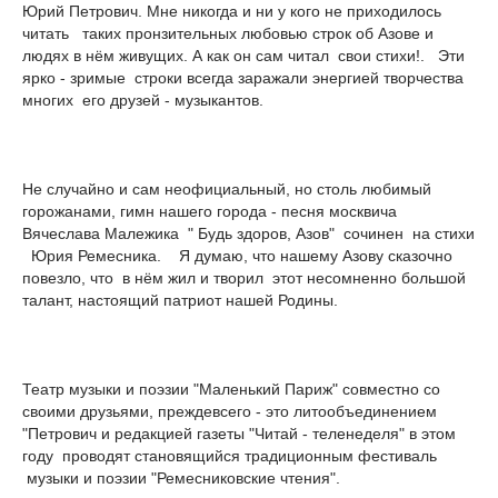
Юрий Петрович. Мне никогда и ни у кого не приходилось
читать таких пронзительных любовью строк об Азове и
людях в нём живущих. А как он сам читал свои стихи!. Эти
ярко - зримые строки всегда заражали энергией творчества
многих его друзей - музыкантов.
Не случайно и сам неофициальный, но столь любимый
горожанами, гимн нашего города - песня москвича
Вячеслава Малежика " Будь здоров, Азов" сочинен на стихи
Юрия Ремесника. Я думаю, что нашему Азову сказочно
повезло, что в нём жил и творил этот несомненно большой
талант, настоящий патриот нашей Родины.
Театр музыки и поэзии "Маленький Париж" совместно со
своими друзьями, преждевсего - это литообъединением
"Петрович и редакцией газеты "Читай - теленеделя" в этом
году проводят становящийся традиционным фестиваль
музыки и поэзии "Ремесниковские чтения".