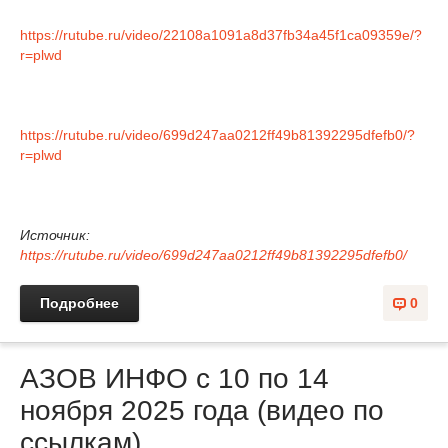
https://rutube.ru/video/22108a1091a8d37fb34a45f1ca09359e/?
r=plwd
https://rutube.ru/video/699d247aa0212ff49b81392295dfefb0/?
r=plwd
Источник:
https://rutube.ru/video/699d247aa0212ff49b81392295dfefb0/
Подробнее
0
АЗОВ ИНФО с 10 по 14
ноября 2025 года (видео по
ссылкам)