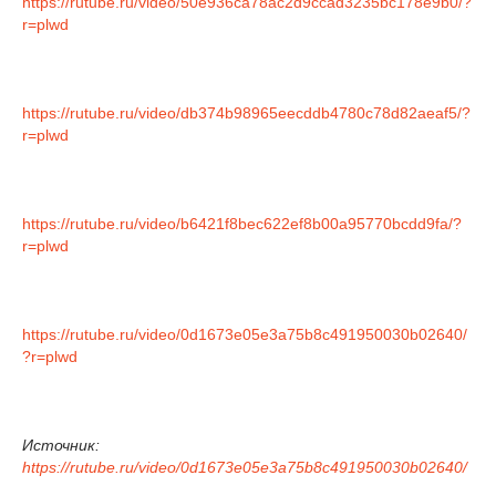
https://rutube.ru/video/50e936ca78ac2d9ccad3235bc178e9b0/?
r=plwd
https://rutube.ru/video/db374b98965eecddb4780c78d82aeaf5/?
r=plwd
https://rutube.ru/video/b6421f8bec622ef8b00a95770bcdd9fa/?
r=plwd
https://rutube.ru/video/0d1673e05e3a75b8c491950030b02640/
?r=plwd
Источник:
https://rutube.ru/video/0d1673e05e3a75b8c491950030b02640/