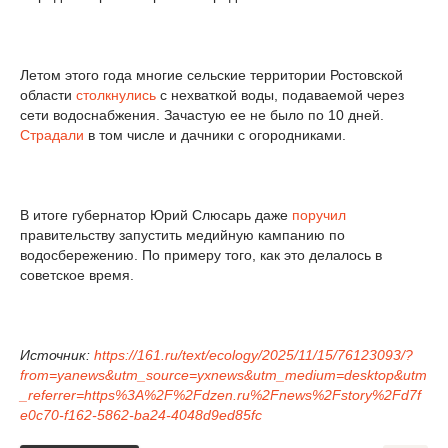
Летом этого года многие сельские территории Ростовской
области
столкнулись
с нехваткой воды, подаваемой через
сети водоснабжения. Зачастую ее не было по 10 дней.
Страдали
в том числе и дачники с огородниками.
В итоге губернатор Юрий Слюсарь даже
поручил
правительству запустить медийную кампанию по
водосбережению. По примеру того, как это делалось в
советское время.
Источник:
https://161.ru/text/ecology/2025/11/15/76123093/?
from=yanews&utm_source=yxnews&utm_medium=desktop&utm
_referrer=https%3A%2F%2Fdzen.ru%2Fnews%2Fstory%2Fd7f
e0c70-f162-5862-ba24-4048d9ed85fc