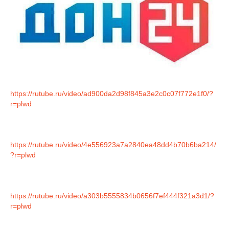
https://rutube.ru/video/ad900da2d98f845a3e2c0c07f772e1f0/?
r=plwd
https://rutube.ru/video/4e556923a7a2840ea48dd4b70b6ba214/
?r=plwd
https://rutube.ru/video/a303b5555834b0656f7ef444f321a3d1/?
r=plwd