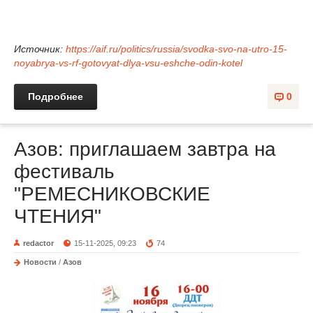
Источник:
https://aif.ru/politics/russia/svodka-svo-na-utro-15-
noyabrya-vs-rf-gotovyat-dlya-vsu-eshche-odin-kotel
Подробнее
0
Азов: приглашаем завтра на
фестиваль
"РЕМЕСНИКОВСКИЕ
ЧТЕНИЯ"
redactor
15-11-2025, 09:23
74
Новости
/
Азов