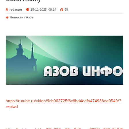
redactor
15-11-2025, 09:14
59
Новости
/
Азов
https://rutube.ru/video/9cb062725f8c8bd4edfa474938ea0549/?
r=plwd