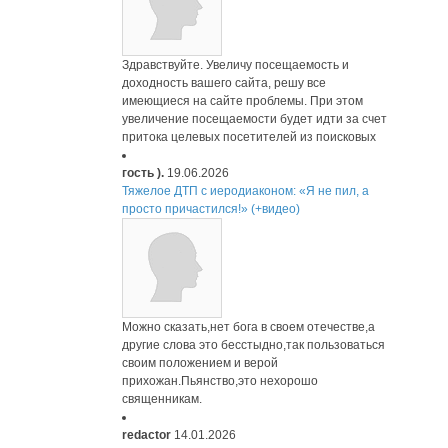
Здравствуйте. Увеличу посещаемость и
доходность вашего сайта, решу все
имеющиеся на сайте проблемы. При этом
увеличение посещаемости будет идти за счет
притока целевых посетителей из поисковых
гость ).
19.06.2026
Тяжелое ДТП с иеродиаконом: «Я не пил, а
просто причастился!» (+видео)
Можно сказать,нет бога в своем отечестве,а
другие слова это бесстыдно,так пользоваться
своим положением и верой
прихожан.Пьянство,это нехорошо
священникам.
redactor
14.01.2026