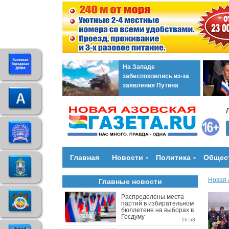
На Западе
забеспокоились из-за
заявления Путина
Главная
Новости
Политика
Общес
Новая 
Главные новости
Распределены места
партий в избирательном
бюллетене на выборах в
Госдуму
16:53