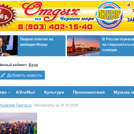
Лавров ответил на
В России отреаг
амбиции Мерца
на сокрушительн
санкции
Личный кабинет
:
Вход
Добавить новость
тво
АЭтоМы!
Культура
Происшествия
Музыка н
Азовская Газета.ru
/ Материалы за 26.10.2025