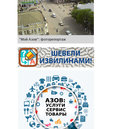
"Мой Азов": фоторепортаж