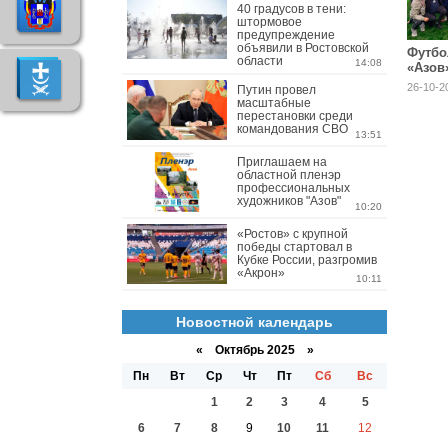
40 градусов в тени:
штормовое
предупреждение
объявили в Ростовской
Футбо
области
14:08
«Азов
побед
26-10-2
Путин провел
Росто
масштабные
среди
перестановки среди
лиги!
командования СВО
13:51
Приглашаем на
областной пленэр
профессиональных
художников "Азов"
10:20
«Ростов» с крупной
победы стартовал в
Кубке России, разгромив
«Акрон»
10:11
Новостной календарь
«
Октябрь 2025
»
Пн
Вт
Ср
Чт
Пт
Сб
Вс
1
2
3
4
5
6
7
8
9
10
11
12