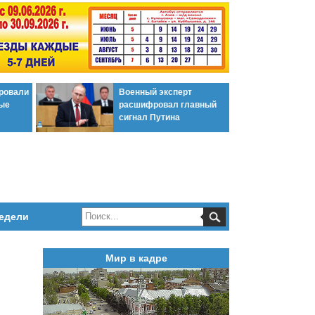
ировали
Военный эксперт
ые
расшифровал главный
сигнал Путина
едели
Мир в кадре