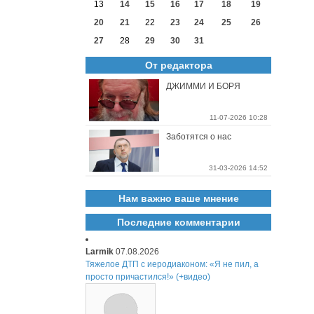
13
14
15
16
17
18
19
20
21
22
23
24
25
26
27
28
29
30
31
От редактора
ДЖИММИ И БОРЯ
11-07-2026 10:28
Заботятся о нас
31-03-2026 14:52
Нам важно ваше мнение
Последние комментарии
Larmik
07.08.2026
Тяжелое ДТП с иеродиаконом: «Я не пил, а
просто причастился!» (+видео)