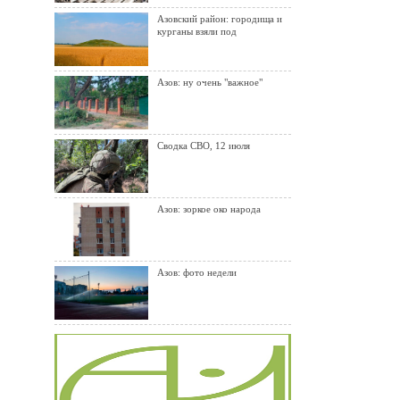
Азовский район: городища и
курганы взяли под
Азов: ну очень "важное"
Сводка СВО, 12 июля
Азов: зоркое око народа
Азов: фото недели