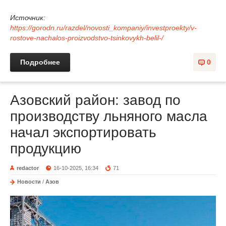
Источник:
https://gorodn.ru/razdel/novosti_kompaniy/investproekty/v-
rostove-nachalos-proizvodstvo-tsinkovykh-belil-/
Подробнее
0
Азовский район: завод по
производству льняного масла
начал экспортировать
продукцию
redactor
16-10-2025, 16:34
71
Новости
/
Азов