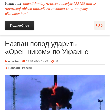
Источник:
https://donday.ru/proisshestviya/122180-mat-iz-
rostovskoj-oblasti-otpravili-za-reshetku-iz-za-neuplaty-
alimentov.html
Подробнее
0
Назван повод ударить
«Орешником» по Украине
redactor
16-10-2025, 17:23
80
Новости
/
Россия