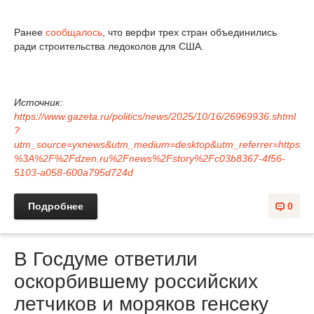
Ранее
сообщалось
, что верфи трех стран объединились
ради строительства ледоколов для США.
Источник:
https://www.gazeta.ru/politics/news/2025/10/16/26969936.shtml
?
utm_source=yxnews&utm_medium=desktop&utm_referrer=https
%3A%2F%2Fdzen.ru%2Fnews%2Fstory%2Fc03b8367-4f56-
5103-a058-600a795d724d
Подробнее
0
В Госдуме ответили
оскорбившему российских
летчиков и моряков генсеку