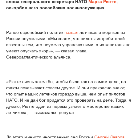
слова генерального секретаря НАТО
Марка Рютте
,
оскорбившего российских военнослужащих.
Ранее европейский политик
назвал
летчиков и моряков из
России неумелыми. «Мы знаем, что пилоты истребителей
известны тем, что неумело управляют ими, а их капитаны не
умеют опускать якорь», — сказал глава
Североатлантического альянса.
«Рютте очень хотел бы, чтобы было так на самом деле, но
факты показывают совсем другое. И они прекрасно знают,
что опыт наших летчиков гораздо выше, чем опыт пилотов
НАТО. И не дай бог придется это проверять на деле. Тогда, я
думаю, Рютте один из первых узнает о мастерстве наших
летчиков», — высказался депутат.
До этого министр иностранных дел России
Сергей Лавров