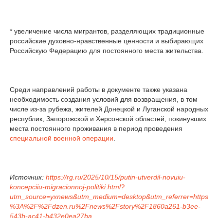
* увеличение числа мигрантов, разделяющих традиционные
российские духовно-нравственные ценности и выбирающих
Российскую Федерацию для постоянного места жительства.
Среди направлений работы в документе также указана
необходимость создания условий для возвращения, в том
числе из-за рубежа, жителей Донецкой и Луганской народных
республик, Запорожской и Херсонской областей, покинувших
места постоянного проживания в период проведения
специальной военной операции
.
Источник:
https://rg.ru/2025/10/15/putin-utverdil-novuiu-
koncepciiu-migracionnoj-politiki.html?
utm_source=yxnews&utm_medium=desktop&utm_referrer=https
%3A%2F%2Fdzen.ru%2Fnews%2Fstory%2F1860a261-b3ee-
543b-ac41-b432e0ea27ba