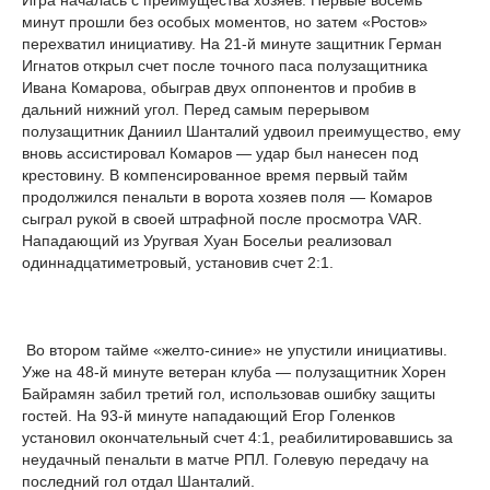
Игра началась с преимущества хозяев. Первые восемь
минут прошли без особых моментов, но затем «Ростов»
перехватил инициативу. На 21-й минуте защитник Герман
Игнатов открыл счет после точного паса полузащитника
Ивана Комарова, обыграв двух оппонентов и пробив в
дальний нижний угол. Перед самым перерывом
полузащитник Даниил Шанталий удвоил преимущество, ему
вновь ассистировал Комаров — удар был нанесен под
крестовину. В компенсированное время первый тайм
продолжился пенальти в ворота хозяев поля — Комаров
сыграл рукой в своей штрафной после просмотра VAR.
Нападающий из Уругвая Хуан Босельи реализовал
одиннадцатиметровый, установив счет 2:1.
Во втором тайме «желто-синие» не упустили инициативы.
Уже на 48-й минуте ветеран клуба — полузащитник Хорен
Байрамян забил третий гол, использовав ошибку защиты
гостей. На 93-й минуте нападающий Егор Голенков
установил окончательный счет 4:1, реабилитировавшись за
неудачный пенальти в матче РПЛ. Голевую передачу на
последний гол отдал Шанталий.