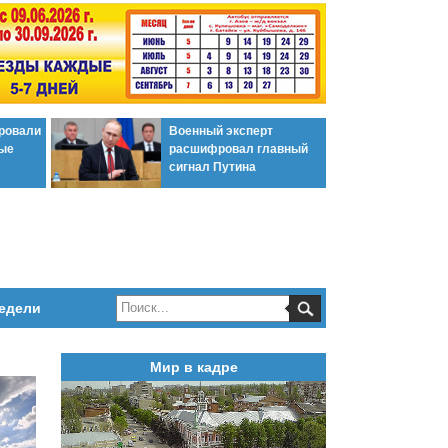
ировали
Военный эксперт
ые
расшифровал главный
сигнал Путина
едели
Мир в кадре