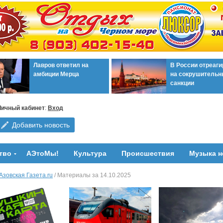
Лавров ответил на
В России отреаг
амбиции Мерца
на сокрушительн
санкции
Личный кабинет
:
Вход
Добавить новость
тво
АЭтоМы!
Культура
Происшествия
Музыка н
Азовская Газета.ru
/ Материалы за 14.10.2025