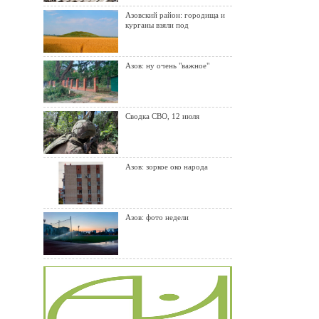
Азовский район: городища и
курганы взяли под
Азов: ну очень "важное"
Сводка СВО, 12 июля
Азов: зоркое око народа
Азов: фото недели