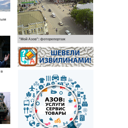
амым
"Мой Азов": фоторепортаж
 в