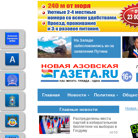
На Западе
забеспокоились из-за
заявления Путина
Главная
Новости
Политика
Общес
Новая 
Главные новости
Распределены места
партий в избирательном
бюллетене на выборах в
Госдуму
16:53