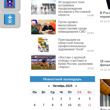
40 градусов в тени:
штормовое
предупреждение
объявили в Ростовской
В Рос
области
14:08
перев
«пушк
14-10-2
Путин провел
масштабные
перестановки среди
командования СВО
13:51
Приглашаем на
областной пленэр
профессиональных
художников "Азов"
10:20
«Ростов» с крупной
победы стартовал в
18 сен
Кубке России, разгромив
финал
«Акрон»
"Азов
10:11
14-10-2
Новостной календарь
«
Октябрь 2025
»
Пн
Вт
Ср
Чт
Пт
Сб
Вс
1
2
3
4
5
6
7
8
9
10
11
12
Дон: 