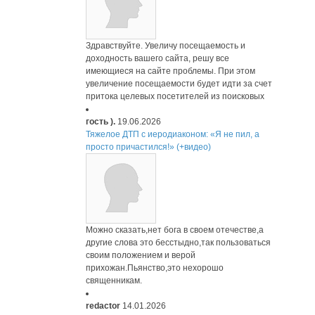
Здравствуйте. Увеличу посещаемость и
доходность вашего сайта, решу все
имеющиеся на сайте проблемы. При этом
увеличение посещаемости будет идти за счет
притока целевых посетителей из поисковых
гость ).
19.06.2026
Тяжелое ДТП с иеродиаконом: «Я не пил, а
просто причастился!» (+видео)
Можно сказать,нет бога в своем отечестве,а
другие слова это бесстыдно,так пользоваться
своим положением и верой
прихожан.Пьянство,это нехорошо
священникам.
redactor
14.01.2026