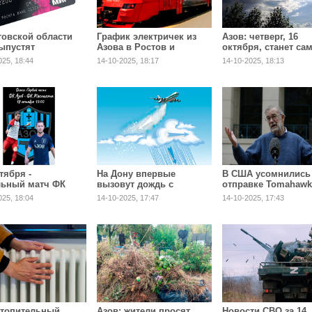
товской области
График электричек из
Азов: четверг, 16
ыпустят
Азова в Ростов и
октября, станет с
инские карты»
обратно изменится 18, 24
холодным днем
025, 18:44
14-10-2025, 18:17
14-10-2025, 18:13
и 26 октября
тября -
На Дону впервые
В США усомнились
ьный матч ФК
вызовут дождь с
отправке Tomahawk
"
помощью авиации
Европе и Украине
025, 18:04
14-10-2025, 17:47
14-10-2025, 17:43
отопительный
Азов: жители просят
Новости СВО за 14