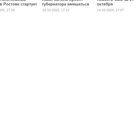
в Ростове стартует
губернатора вмешаться
октября
тября
и защитить Аллею
025, 17:19
14-10-2025, 17:13
14-10-2025, 17:07
Героев СВО от свалок