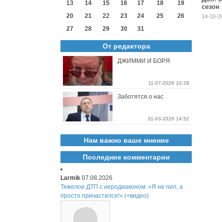
13
14
15
16
17
18
19
сезон 
15 ок
20
21
22
23
24
25
26
14-10-2
27
28
29
30
31
От редактора
ДЖИММИ И БОРЯ
11-07-2026 10:28
Заботятся о нас
31-03-2026 14:52
Нам важно ваше мнение
Последние комментарии
Larmik
07.08.2026
Тяжелое ДТП с иеродиаконом: «Я не пил, а
просто причастился!» (+видео)