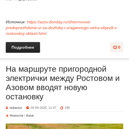
Источник:
https://azov.donday.ru/shtormovoe-
preduprezhdenie-iz-za-dozhdej-i-uragannogo-vetra-objavili-v-
rostovskoj-oblasti.html
Подробнее
0
На маршруте пригородной
электрички между Ростовом и
Азовом вводят новую
остановку
redactor
20-09-2025, 11:47
198
Новости
/
Азов