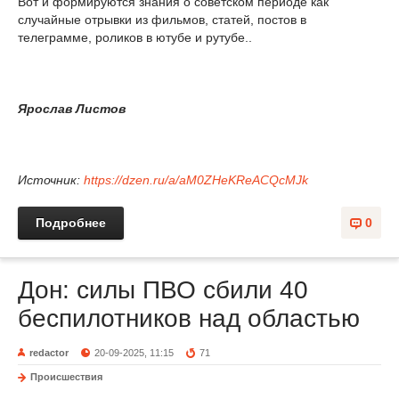
Вот и формируются знания о советском периоде как
случайные отрывки из фильмов, статей, постов в
телеграмме, роликов в ютубе и рутубе..
Ярослав Листов
Источник:
https://dzen.ru/a/aM0ZHeKReACQcMJk
Подробнее
0
Дон: силы ПВО сбили 40
беспилотников над областью
redactor
20-09-2025, 11:15
71
Происшествия