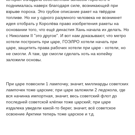
поднималась наверх благодаря силе, возникающей при
взрыве пороха. Это грубое описание ракет на твёрдом
топливе. Но ни у одного разумного человека не возникнет
идея отобрать у Королёва право изобретения ракеты на
основании того, что ещё династия Хань начала их делать. Но
с Николаем II "это другое". И вот нам доказывают, что метро
хотели построить при царе, ГОЭЛРО хотели начать при
царе, защитить права рабочих хотели при царе - хотели, но
не смогли. А там, где смогли сделать хоть на копейку
заложили основы.
При царе повесили 1 лампочку, значит, миллиарды советских
лампочек тоже царские; при царе заложили 2 ледокола, где
вся начинка импортная, значит, весь советский флот до
последней советской клёпки тоже царский; при царе
издалека увидели какой-то берег, значит, всё советское
освоение Арктики теперь тоже царское и т.д.