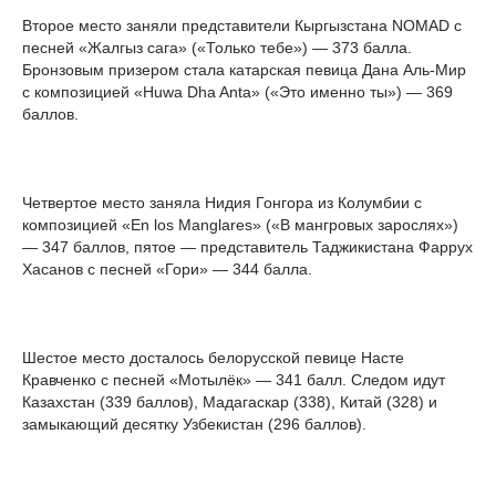
Второе место заняли представители Кыргызстана NOMAD с
песней «Жалгыз сага» («Только тебе») — 373 балла.
Бронзовым призером стала катарская певица Дана Аль-Мир
с композицией «Huwa Dha Anta» («Это именно ты») — 369
баллов.
Четвертое место заняла Нидия Гонгора из Колумбии с
композицией «En los Manglares» («В мангровых зарослях»)
— 347 баллов, пятое — представитель Таджикистана Фаррух
Хасанов с песней «Гори» — 344 балла.
Шестое место досталось белорусской певице Насте
Кравченко с песней «Мотылёк» — 341 балл. Следом идут
Казахстан (339 баллов), Мадагаскар (338), Китай (328) и
замыкающий десятку Узбекистан (296 баллов).