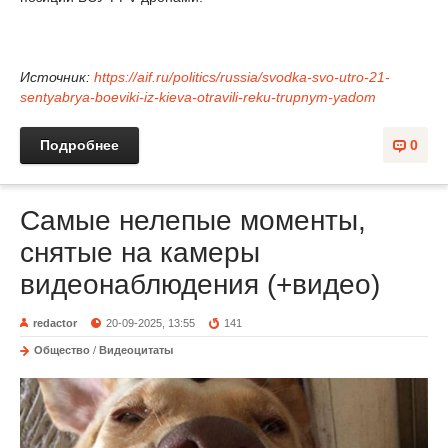
Источник:
https://aif.ru/politics/russia/svodka-svo-utro-21-
sentyabrya-boeviki-iz-kieva-otravili-reku-trupnym-yadom
Подробнее
0
Самые нелепые моменты,
снятые на камеры
видеонаблюдения (+видео)
redactor
20-09-2025, 13:55
141
Общество
/
Видеоцитаты