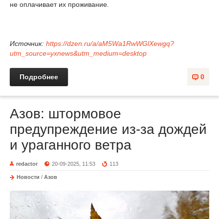
не оплачивает их проживание.
Источник:
https://dzen.ru/a/aM5Wa1RwWGlXewgq?
utm_source=yxnews&utm_medium=desktop
Подробнее
0
Азов: штормовое
предупреждение из-за дождей
и ураганного ветра
redactor
20-09-2025, 11:53
113
Новости
/
Азов