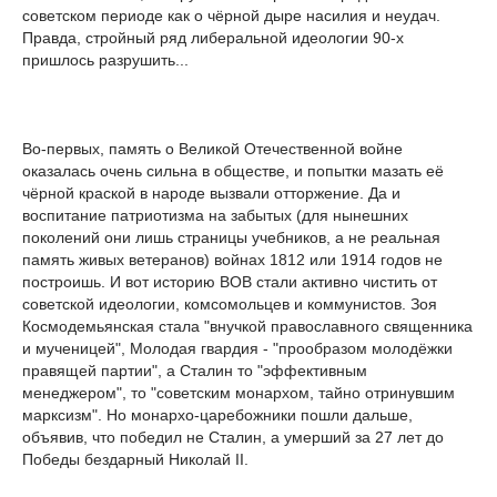
советском периоде как о чёрной дыре насилия и неудач.
Правда, стройный ряд либеральной идеологии 90-х
пришлось разрушить...
Во-первых, память о Великой Отечественной войне
оказалась очень сильна в обществе, и попытки мазать её
чёрной краской в народе вызвали отторжение. Да и
воспитание патриотизма на забытых (для нынешних
поколений они лишь страницы учебников, а не реальная
память живых ветеранов) войнах 1812 или 1914 годов не
построишь. И вот историю ВОВ стали активно чистить от
советской идеологии, комсомольцев и коммунистов. Зоя
Космодемьянская стала "внучкой православного священника
и мученицей", Молодая гвардия - "прообразом молодёжки
правящей партии", а Сталин то "эффективным
менеджером", то "советским монархом, тайно отринувшим
марксизм". Но монархо-царебожники пошли дальше,
объявив, что победил не Сталин, а умерший за 27 лет до
Победы бездарный Николай II.