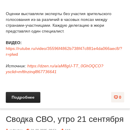
Оценки выставляли эксперты без участия зрительского
голосования из-за различий в часовых поясах между
странами-участницами. Каждую делегацию в жюри
представлял один специалист.
ВИДЕО:
https://rutube.ru/video/35596f4862b738f47c881e4da066aec8/?
r=plwd
Источник:
https://dzen.ru/a/aM8gU-TT_0GhOQCO?
ysclid=mftlnzinql867736641
Подробнее
0
Сводка СВО, утро 21 сентября