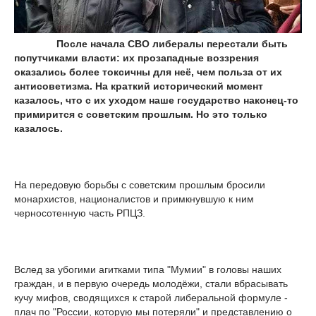
После начала СВО либералы перестали быть
попутчиками власти: их прозападные воззрения
оказались более токсичны для неё, чем польза от их
антисоветизма. На краткий исторический момент
казалось, что с их уходом наше государство наконец-то
примирится с советским прошлым. Но это только
казалось.
На передовую борьбы с советским прошлым бросили
монархистов, националистов и примкнувшую к ним
черносотенную часть РПЦЗ.
Вслед за убогими агитками типа "Мумии" в головы наших
граждан, и в первую очередь молодёжи, стали вбрасывать
кучу мифов, сводящихся к старой либеральной формуле -
плач по "России, которую мы потеряли" и представлению о