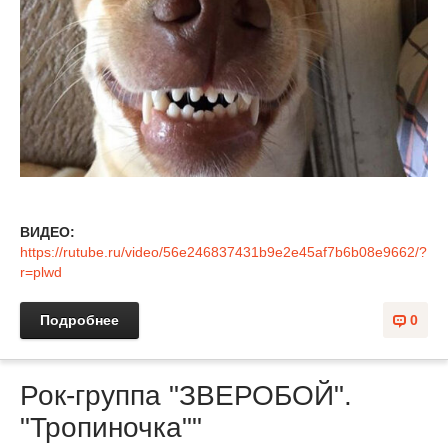
ВИДЕО:
https://rutube.ru/video/56e246837431b9e2e45af7b6b08e9662/?
r=plwd
Подробнее
0
Рок-группа "ЗВЕРОБОЙ".
"Тропиночка""