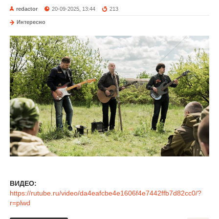
redactor
20-09-2025, 13:44
213
Интересно
ВИДЕО:
https://rutube.ru/video/da4eafcbe4e1606f4e7442ffb7d82cc0/?
r=plwd