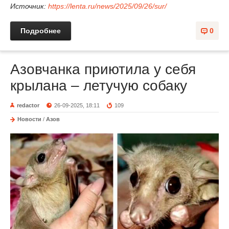
Источник:
https://lenta.ru/news/2025/09/26/sur/
Подробнее
0
Азовчанка приютила у себя
крылана – летучую собаку
redactor
26-09-2025, 18:11
109
Новости
/
Азов