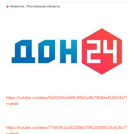
Новости
/
Ростовская область
https://rutube.ru/video/54432b5cb68c60b2a8b70b8eef1d9241/?
r=plwd
https://rutube.ru/video/77d4351e26230bb70f52d309133c426c/?
r=plwd