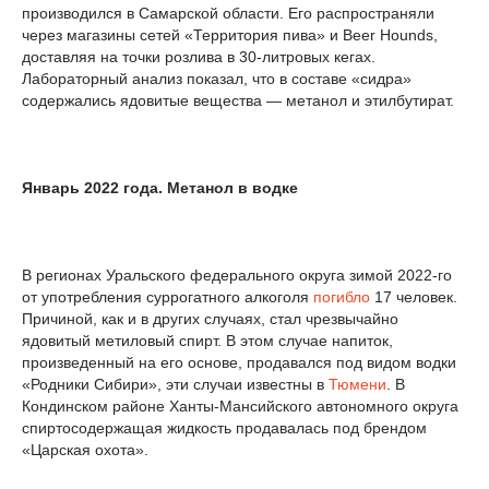
производился в Самарской области. Его распространяли
через магазины сетей «Территория пива» и Beer Hounds,
доставляя на точки розлива в 30-литровых кегах.
Лабораторный анализ показал, что в составе «сидра»
содержались ядовитые вещества — метанол и этилбутират.
Январь 2022 года. Метанол в водке
В регионах Уральского федерального округа зимой 2022-го
от употребления суррогатного алкоголя
погибло
17 человек.
Причиной, как и в других случаях, стал чрезвычайно
ядовитый метиловый спирт. В этом случае напиток,
произведенный на его основе, продавался под видом водки
«Родники Сибири», эти случаи известны в
Тюмени
. В
Кондинском районе Ханты-Мансийского автономного округа
спиртосодержащая жидкость продавалась под брендом
«Царская охота».