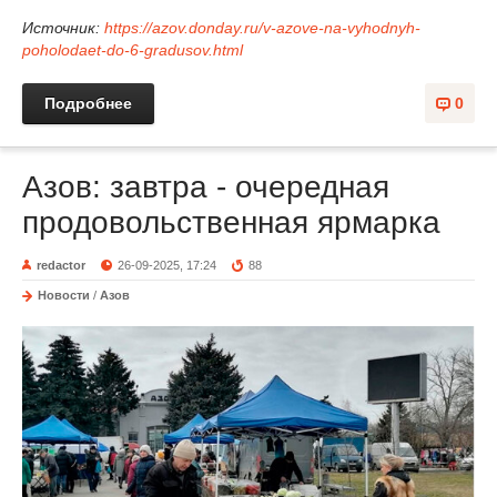
Источник:
https://azov.donday.ru/v-azove-na-vyhodnyh-
poholodaet-do-6-gradusov.html
Подробнее
0
Азов: завтра - очередная
продовольственная ярмарка
redactor
26-09-2025, 17:24
88
Новости
/
Азов