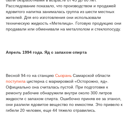
были безработными в возрасте от 45 до 60 лет.
Расследование показало, что производством и продажей
ядовитого напитка занималась группа из шести местных
жителей. Для его изготовления они использовали
техническую жидкость «Метелица». Готовую продукцию они
продавали или обменивали на металлолом и стеклопосуду.
Апрель 1994 года. Яд с запахом спирта
Весной 94-го на станцию
Сызрань
Самарской области
поступила
цистерна с маркировкой «Осторожно, яд».
Официально она считалась пустой. При подготовке к
ремонту рабочие обнаружили внутри около 300 литров
жидкости с запахом спирта. Ошибочно приняв ее за этанол,
они разлили ядовитое вещество по емкостям. Это привело к
гибели 20 человек, еще 44 тяжело отравились.