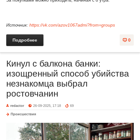
Источник:
https://vk.com/azov1067admi?from=groups
Подробнее
0
Кинул с балкона банки:
изощренный способ убийства
незнакомца выбрал
ростовчанин
redactor
26-09-2025, 17:18
69
Происшествия