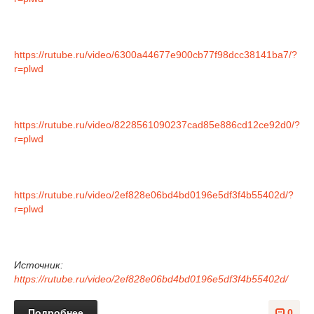
https://rutube.ru/video/6300a44677e900cb77f98dcc38141ba7/?
r=plwd
https://rutube.ru/video/8228561090237cad85e886cd12ce92d0/?
r=plwd
https://rutube.ru/video/2ef828e06bd4bd0196e5df3f4b55402d/?
r=plwd
Источник:
https://rutube.ru/video/2ef828e06bd4bd0196e5df3f4b55402d/
Подробнее
0